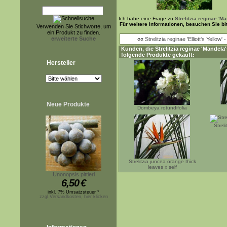
Ich habe eine Frage zu
Strelitzia reginae 'M
Für weitere Informationen, besuchen Sie b
Verwenden Sie Stichworte, um
ein Produkt zu finden.
erweiterte Suche
««
Strelitzia reginae 'Elliott's Yellow
Kunden, die
Strelitzia reginae 'Mandel
folgende Produkte gekauft:
Hersteller
Neue Produkte
Dombeya rotundifolia
Strel
Strelitzia juncea orange thick
leaves x self
Unonopsis pittieri
6,50
€
inkl. 7% Umsatzsteuer *
zzgl.Versandkosten, hier klicken