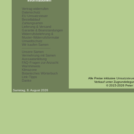
Informationen
Vertrag widerrufen
Datenschutz
EU Umsatzsteuer
Bestellablauf
Zahlungsarten
Lieferung & Versand
Garantie & Beanstandungen
Widerrufsbelehrung &
Muster-Widerrufsformular
Umweltschutz
Wir kaufen Samen
------------------------
Unsere Samen
Vermehrung mit Samen
Aussaatanleitung
FAQ-Fragen zur Anzucht
Warnhinweis
Klimazone
Botanisches Wörterbuch
Link-Tipps
Alle Preise inklusive
Umsatzsteue
Danke
Verkauf unter Zugrundelegu
© 2015-2026 Peter
Samstag, 8. August 2026