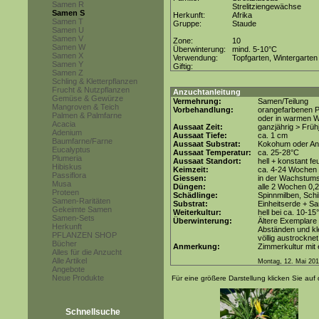
Samen R
Strelitziengewächse
Samen S
Herkunft:
Afrika
Samen T
Gruppe:
Staude
Samen U
Samen V
Zone:
10
Samen W
Überwinterung:
mind. 5-10°C
Samen X
Verwendung:
Topfgarten, Wintergarten
Samen Y
Giftig:
Samen Z
Schling & Kletterpflanzen
Frucht & Nutzpflanzen
Anzuchtanleitung
Gemüse & Gewürze
Vermehrung:
Samen/Teilung
Mangroven & Teich
Vorbehandlung:
orangefarbenen Pe
Palmen & Palmfarne
oder in warmen W
Acacia
Aussaat Zeit:
ganzjährig > Frü
Adenium
Aussaat Tiefe:
ca. 1 cm
Baumfarne/Farne
Aussaat Substrat:
Kokohum oder Anz
Eucalyptus
Aussaat Temperatur:
ca. 25-28°C
Plumeria
Aussaat Standort:
hell + konstant fe
Hibiskus
Keimzeit:
ca. 4-24 Wochen 
Passiflora
Giessen:
in der Wachstum
Musa
Düngen:
alle 2 Wochen 0,
Proteen
Schädlinge:
Spinnmilben, Sch
Samen-Raritäten
Substrat:
Einheitserde + Sa
Gekeimte Samen
Weiterkultur:
hell bei ca. 10-15
Samen-Sets
Überwinterung:
Ältere Exemplare 
Herkunft
Abständen und kle
PFLANZEN SHOP
völlig austrocknet
Bücher
Anmerkung:
Zimmerkultur mit 
Alles für die Anzucht
Alle Artikel
Montag, 12. Mai 20
Angebote
Neue Produkte
Für eine größere Darstellung klicken Sie auf 
Schnellsuche