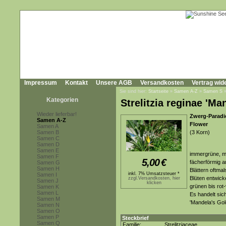
Impressum
Kontakt
Unsere AGB
Versandkosten
Vertrag wid
Sie sind hier:
Startseite
»
Samen A-Z
»
Samen S
Kategorien
Strelitzia reginae 'M
Wieder lieferbar!
Zwerg-Paradi
Samen A-Z
Flower
Samen A
Samen B
(3 Korn)
Samen C
Samen D
Samen E
immergrüne, me
Samen F
5,00
€
fächerförmig a
Samen G
Samen H
Blättern oftmal
inkl. 7% Umsatzsteuer *
Samen I
Blüten entwick
zzgl.Versandkosten, hier
Samen J
klicken
grünen bis rot
Samen K
Samen L
Es handelt sic
Samen M
'Mandela's Gol
Samen N
Samen O
Samen P
Steckbrief
Samen Q
Familie:
Strelitziaceae