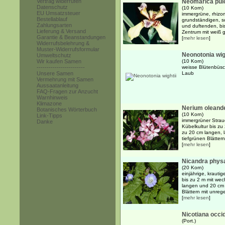
Vertrag widerrufen
Neomarica pul
Datenschutz
(10 Korn)
EU Umsatzsteuer
immergrüne, rhizom
Bestellablauf
grundständigen, s
Zahlungsarten
und duftenden, bi
Lieferung & Versand
Zentrum mit weiß ge
Garantie & Beanstandungen
[
mehr lesen
]
Widerrufsbelehrung &
Muster-Widerrufsformular
Neonotonia wig
Umweltschutz
Wir kaufen Samen
(10 Korn)
------------------------
weisse Blütenbüs
Unsere Samen
Laub
Vermehrung mit Samen
Aussaatanleitung
FAQ-Fragen zur Anzucht
Warnhinweis
Klimazone
Nerium oleand
Botanisches Wörterbuch
(10 Korn)
Link-Tipps
immergrüner Strauc
Danke
Kübelkultur bis zu 
zu 20 cm langen, l
tiefgrünen Blättern
[
mehr lesen
]
Nicandra phys
(20 Korn)
einjährige, krautig
bis zu 2 m mit we
langen und 20 cm b
Blättern mit unreg
[
mehr lesen
]
Nicotiana occid
(Port.)