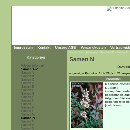
Impressum
Kontakt
Unsere AGB
Versandkosten
Vertrag wid
Sie sind hier:
Startseite
»
Samen A-Z
»
Samen N
Kategorien
Samen N
Wieder lieferbar!
Darstell
Samen A-Z
Samen A
angezeigte Produkte:
1
bis
20
(von
21
insges
Samen B
Produkte+
Samen C
Samen D
Nandina domes
Samen E
(30 Korn)
Samen F
immergrüner, mehr
Samen G
gegenständig ange
Samen H
tiefgrünen Blätter
Samen I
gelber bis roter He
Samen J
[
mehr lesen
]
Samen K
Samen L
Samen M
Samen N
Samen O
Samen P
Samen Q