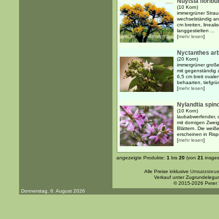
Nuytsia florib
(10 Korn)
immergrüner Strau
wechselständig an
cm breiten, lineali
langgestielten ...
[
mehr lesen
]
Nyctanthes arbo
(20 Korn)
immergrüner große
mit gegenständig 
6,5 cm breit ovale
behaarten, tiefgrün
[
mehr lesen
]
Nylandtia spin
(10 Korn)
laubabwerfender, d
mit dornigen Zweig
Blättern. Die weiß
erscheinen in Risp
[
mehr lesen
]
angezeigte Produkte:
1
bis
20
(von
21
insges
Alle Preise inklusive
Umsatzsteue
Verkauf unter Zugrundelegu
© 2015-2026 Peter
Donnerstag, 6. August 2026