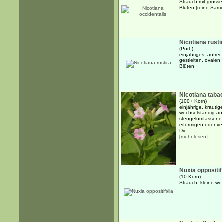
Strauch mit gross
Blüten (reine Sam
Nicotiana rusti
(Port.)
einjähriges, aufre
gestielten, ovalen
Blüten
Nicotiana tab
(100+ Korn)
einjährige, krautig
wechselständig an
stengelumfassenen
eiförmigen oder ver
Die ...
[
mehr lesen
]
Nuxia oppositif
(10 Korn)
Strauch, kleine we