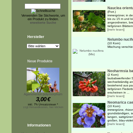
Nauclea orienta
(Port.)
Verwenden Sie Stichworte, um
immergrüner, in d
ein Produkt zu finden.
bis zu 15 m und b
erweiterte Suche
angeordneten, bre
tiefgrünen Blättern
[
mehr lesen
]
Hersteller
Nelumbo nucife
(10 Korn)
Mischung verschie
Neue Produkte
Neoharmsia ba
(2 Korn)
laubabwerfender S
wechselständig an
bestehend aus paa
tiefgrünen Fiederb
erscheinen in ...
Aganonerion polymorphum
[
mehr lesen
]
3,00
€
Neomarica cae
inkl. 7% Umsatzsteuer *
(10 Korn)
zzgl.Versandkosten, hier klicken
immergrüne, rhizo
grundständigen, s
langen, sattgrüne
großen, blau-violet
[
mehr lesen
]
Informationen