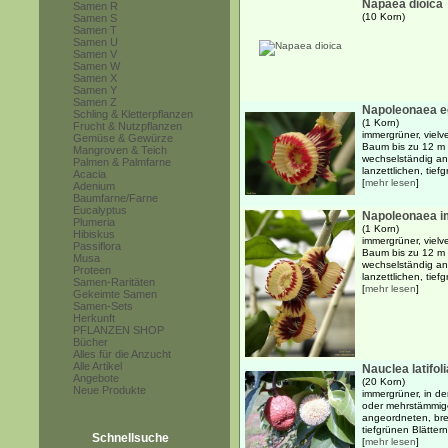
Napaea dioica
Samen R
(10 Korn)
Samen S
Samen T
Samen U
Samen V
Samen W
Samen X
Samen Y
Samen Z
Napoleonaea eg
Schling & Kletterpflanzen
(1 Korn)
Frucht & Nutzpflanzen
immergrüner, vielv
Gemüse & Gewürze
Baum bis zu 12 m 
Mangroven & Teich
wechselständig ang
Palmen & Palmfarne
lanzettlichen, tief
Acacia
[
mehr lesen
]
Adenium
Baumfarne/Farne
Eucalyptus
Napoleonaea im
Plumeria
(1 Korn)
Hibiskus
immergrüner, vielv
Passiflora
Baum bis zu 12 m 
Musa
wechselständig ang
Proteen
lanzettlichen, tief
Samen-Raritäten
[
mehr lesen
]
Gekeimte Samen
Samen-Sets
Herkunft
PFLANZEN SHOP
Bücher
Alles für die Anzucht
Alle Artikel
Nauclea latifoli
Angebote
(20 Korn)
Neue Produkte
immergrüner, in d
oder mehrstämmig
angeordneten, bre
tiefgrünen Blättern 
Schnellsuche
[
mehr lesen
]