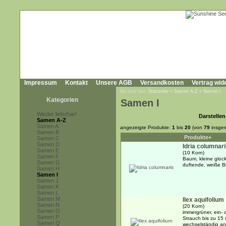
Impressum
Kontakt
Unsere AGB
Versandkosten
Vertrag wid
Sie sind hier:
Startseite
»
Samen A-Z
»
Samen I
Kategorien
Samen I
Wieder lieferbar!
Darstellen
Samen A-Z
Samen A
angezeigte Produkte:
1
bis
20
(von
79
insges
Samen B
Produkte+
Samen C
Samen D
Idria columnar
Samen E
(10 Korn)
Samen F
Baum, kleine gloc
Samen G
duftende, weiße B
Samen H
Samen I
Samen J
Samen K
Samen L
Samen M
Ilex aquifolium
Samen N
(20 Korn)
Samen O
immergrüner, ein-
Samen P
Strauch bis zu 15 
Samen Q
wechselständig ang