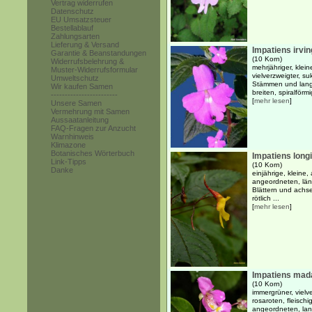
Vertrag widerrufen
Datenschutz
EU Umsatzsteuer
Bestellablauf
Zahlungsarten
Lieferung & Versand
Impatiens irvin
Garantie & Beanstandungen
(10 Korn)
Widerrufsbelehrung &
mehrjähriger, klei
Muster-Widerrufsformular
vielverzweigter, su
Umweltschutz
Stämmen und langg
Wir kaufen Samen
breiten, spiralförm
------------------------
[
mehr lesen
]
Unsere Samen
Vermehrung mit Samen
Aussaatanleitung
FAQ-Fragen zur Anzucht
Warnhinweis
Klimazone
Botanisches Wörterbuch
Impatiens long
Link-Tipps
(10 Korn)
Danke
einjährige, kleine
angeordneten, län
Blättern und achse
rötlich ...
[
mehr lesen
]
Impatiens mad
(10 Korn)
immergrüner, vielv
rosaroten, fleisc
angeordneten, lang