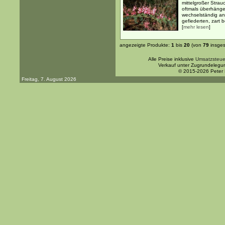
mittelgroßer Strau
oftmals überhänge
wechselständig an
gefiederten, zart b
[
mehr lesen
]
angezeigte Produkte:
1
bis
20
(von
79
insges
Alle Preise inklusive
Umsatzsteue
Verkauf unter Zugrundelegu
© 2015-2026 Peter
Freitag, 7. August 2026