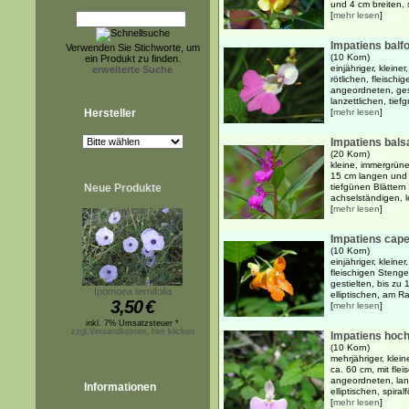
und 4 cm breiten, 
[
mehr lesen
]
Impatiens balfo
Verwenden Sie Stichworte, um
(10 Korn)
ein Produkt zu finden.
einjähriger, kleiner
erweiterte Suche
rötlichen, fleisch
angeordneten, gest
lanzettlichen, tie
Hersteller
[
mehr lesen
]
Impatiens bal
(20 Korn)
kleine, immergrüne
15 cm langen und 
Neue Produkte
tiefgünen Blättern
achselständigen, l
[
mehr lesen
]
Impatiens cap
(10 Korn)
einjähriger, kleiner
fleischigen Steng
gestielten, bis zu
Ipomoea ternifolia
elliptischen, am Ra
3,50
€
[
mehr lesen
]
inkl. 7% Umsatzsteuer *
zzgl.Versandkosten, hier klicken
Impatiens hoch
(10 Korn)
mehrjähriger, klein
ca. 60 cm, mit fle
angeordneten, lang
Informationen
elliptischen, spira
[
mehr lesen
]