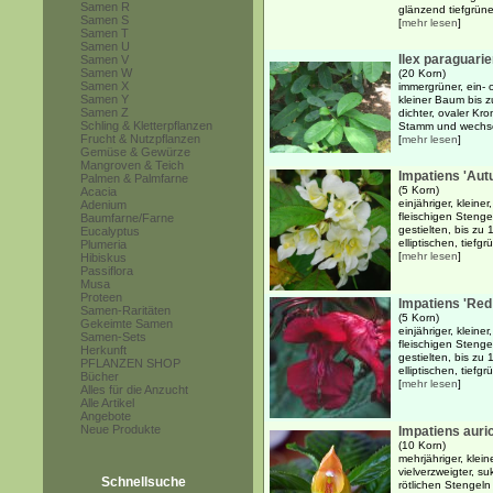
Samen R
glänzend tiefgrünen
Samen S
[
mehr lesen
]
Samen T
Samen U
Ilex paraguari
Samen V
Samen W
(20 Korn)
Samen X
immergrüner, ein-
Samen Y
kleiner Baum bis z
Samen Z
dichter, ovaler Kr
Schling & Kletterpflanzen
Stamm und wechsel
Frucht & Nutzpflanzen
[
mehr lesen
]
Gemüse & Gewürze
Mangroven & Teich
Impatiens 'Aut
Palmen & Palmfarne
(5 Korn)
Acacia
einjähriger, kleiner
Adenium
fleischigen Steng
Baumfarne/Farne
gestielten, bis zu
Eucalyptus
elliptischen, tief
Plumeria
[
mehr lesen
]
Hibiskus
Passiflora
Musa
Proteen
Impatiens 'Red
Samen-Raritäten
(5 Korn)
Gekeimte Samen
einjähriger, kleiner
Samen-Sets
fleischigen Steng
Herkunft
gestielten, bis zu
PFLANZEN SHOP
elliptischen, tief
Bücher
[
mehr lesen
]
Alles für die Anzucht
Alle Artikel
Angebote
Neue Produkte
Impatiens auri
(10 Korn)
mehrjähriger, klei
vielverzweigter, su
Schnellsuche
rötlichen Stengeln