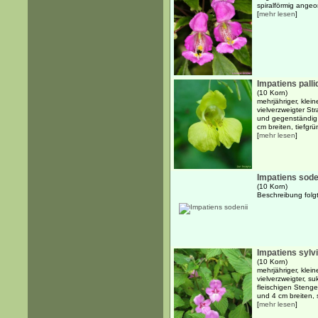
spiralförmig angeor
[
mehr lesen
]
Impatiens palli
(10 Korn)
mehrjähriger, klei
vielverzweigter St
und gegenständig
cm breiten, tiefgrü
[
mehr lesen
]
Impatiens sode
(10 Korn)
Beschreibung folgt
Impatiens sylv
(10 Korn)
mehrjähriger, klei
vielverzweigter, su
fleischigen Stenge
und 4 cm breiten, 
[
mehr lesen
]