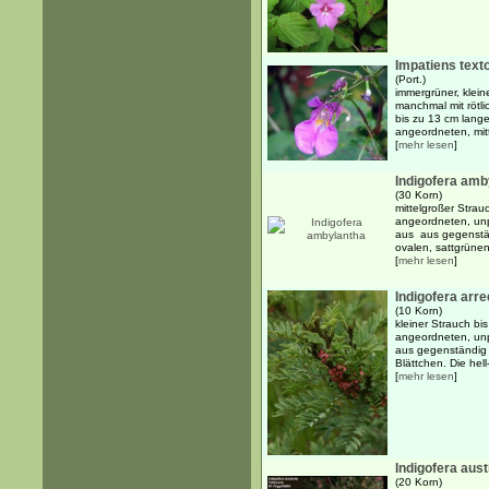
Impatiens texto
(Port.)
immergrüner, kleine
manchmal mit rötli
bis zu 13 cm lange
angeordneten, mitt
[
mehr lesen
]
Indigofera amb
(30 Korn)
mittelgroßer Strau
angeordneten, unp
aus aus gegenstän
ovalen, sattgrünen 
[
mehr lesen
]
Indigofera arre
(10 Korn)
kleiner Strauch bi
angeordneten, unp
aus gegenständig 
Blättchen. Die hell
[
mehr lesen
]
Indigofera aust
(20 Korn)