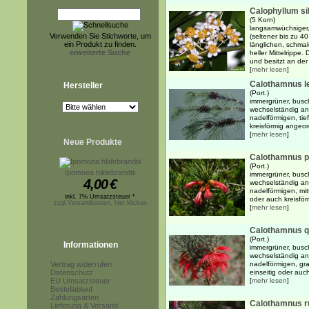
Calophyllum si
(5 Korn)
langsamwüchsiger,
Verwenden Sie Stichworte, um
(seltener bis zu 
ein Produkt zu finden.
länglichen, schmal
erweiterte Suche
heller Mittelrippe.
und besitzt an der 
[
mehr lesen
]
Calothamnus l
Hersteller
(Port.)
immergrüner, busc
wechselständig an
nadelförmigen, tie
kreisförmig angeo
[
mehr lesen
]
Neue Produkte
Calothamnus pi
(Port.)
Ipomoea hildebrandtii
immergrüner, busch
4,00
€
wechselständig an
nadelförmigen, mitt
inkl. 7% Umsatzsteuer *
oder auch kreisför
zzgl.Versandkosten, hier klicken
[
mehr lesen
]
Calothamnus q
(Port.)
Informationen
immergrüner, busch
wechselständig an
Vertrag widerrufen
nadelförmigen, gra
Datenschutz
einseitig oder auc
EU Umsatzsteuer
[
mehr lesen
]
Bestellablauf
Zahlungsarten
Calothamnus r
Lieferung & Versand