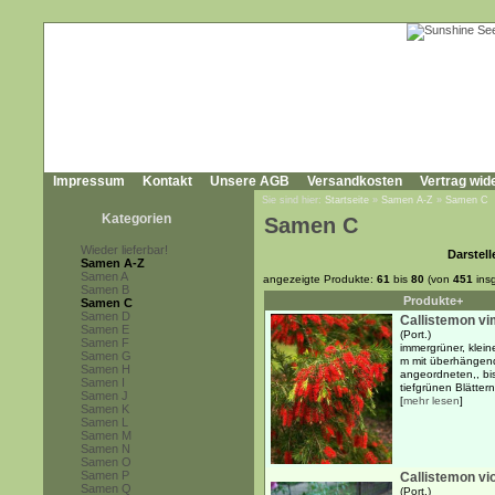
Impressum
Kontakt
Unsere AGB
Versandkosten
Vertrag wid
Sie sind hier:
Startseite
»
Samen A-Z
»
Samen C
Kategorien
Samen C
Wieder lieferbar!
Darstell
Samen A-Z
Samen A
angezeigte Produkte:
61
bis
80
(von
451
ins
Samen B
Produkte+
Samen C
Samen D
Callistemon vi
Samen E
(Port.)
Samen F
immergrüner, klei
Samen G
m mit überhängen
Samen H
angeordneten,, bis
Samen I
tiefgrünen Blättern
Samen J
[
mehr lesen
]
Samen K
Samen L
Samen M
Samen N
Samen O
Samen P
Callistemon vi
Samen Q
(Port.)