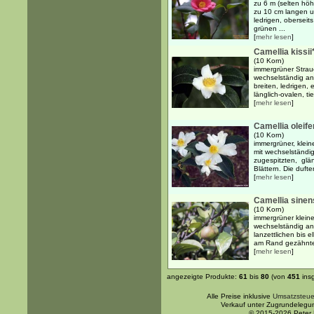
zu 6 m (selten höh
zu 10 cm langen un
ledrigen, oberseit
grünen ...
[
mehr lesen
]
Camellia kissii
(10 Korn)
immergrüner Strau
wechselständig an
breiten, ledrigen, 
länglich-ovalen, t
[
mehr lesen
]
Camellia oleife
(10 Korn)
immergrüner, klei
mit wechselständig
zugespitzten, gl
Blättern. Die duft
[
mehr lesen
]
Camellia sinen
(10 Korn)
immergrüner klein
wechselständig an
lanzettlichen bis e
am Rand gezähnten 
[
mehr lesen
]
angezeigte Produkte:
61
bis
80
(von
451
ins
Alle Preise inklusive
Umsatzsteue
Verkauf unter Zugrundelegu
© 2015-2026 Peter