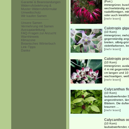
(Port.)
Garantie & Beanstandungen
immergrüner, busch
Widerrufsbelehrung &
wechselständig an
Muster-Widerrufsformular
nadelförmigen, mitt
Umweltschutz
oder auch kreisför
Wir kaufen Samen
[
mehr lesen
]
------------------------
Unsere Samen
Vermehrung mit Samen
Calotropis gig
Aussaatanleitung
(10 Korn)
FAQ-Fragen zur Anzucht
immergrüner, mehrj
Warnhinweis
gegenständig ang
Klimazone
breiten, silbrig-gr
Botanisches Wörterbuch
violettfarbenen, k
Link-Tipps
[
mehr lesen
]
Danke
Calotropis pro
(10 Korn)
immergrüner, ausl
4 m mit gegenstän
cm langen und 10 c
wachsartigen, weiß
[
mehr lesen
]
Calycanthus fl
(10 Korn)
laubabwerfender S
angeordneten, läng
Blättern. Die duft
braunen ...
[
mehr lesen
]
Calycanthus oc
(10 Korn)
laubabwerfender, r