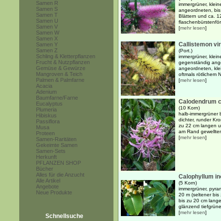
Samen R
immergrüner, klein
Samen S
angeordneten, bis 
Samen T
Blättern und ca. 1
Samen U
flaschenbürstenför
Samen V
[
mehr lesen
]
Samen W
Samen X
Callistemon vir
Samen Y
Samen Z
(Port.)
Schling & Kletterpflanzen
immergrüner, klein
Frucht & Nutzpflanzen
gegenständig ang
Gemüse & Gewürze
angeordneten, klei
Mangroven & Teich
oftmals rötlichem 
Palmen & Palmfarne
[
mehr lesen
]
Acacia
Adenium
Baumfarne/Farne
Calodendrum 
Eucalyptus
(10 Korn)
Plumeria
halb-immergrüner 
Hibiskus
dichter, runder K
Passiflora
zu 22 cm langen un
Musa
am Rand gewellten 
Proteen
[
mehr lesen
]
Samen-Raritäten
Gekeimte Samen
Samen-Sets
Herkunft
PFLANZEN SHOP
Bücher
Alles für die Anzucht
Calophyllum in
Alle Artikel
(5 Korn)
Angebote
immergrüner, pyram
Neue Produkte
20 m (seltener bi
bis zu 20 cm lange
glänzend tiefgrünen
[
mehr lesen
]
Schnellsuche