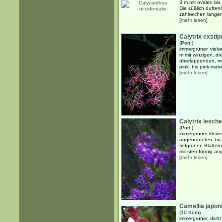
3 m mit ovalen bis 
Die süßlich dufte
zahlreichen langen
[
mehr lesen
]
Calytrix exstip
(Port.)
immergrüner, vielv
m mit winzigen, dr
überlappenden, mi
pink- bis pink-malv
[
mehr lesen
]
Calytrix lesche
(Port.)
immergrüner kleine
angeordneten, bis 
tiefgrünen Blätter
mit sternförmig an
[
mehr lesen
]
Camellia japon
(10 Korn)
immergrüner, dicht