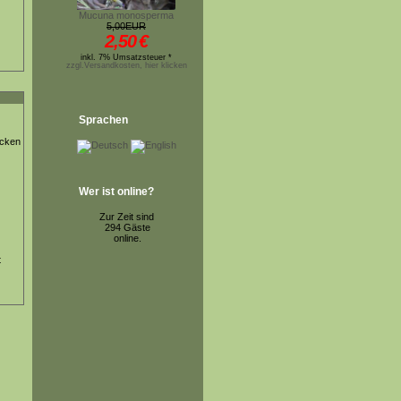
Mucuna monosperma
5,00EUR
2,50
€
inkl. 7% Umsatzsteuer *
zzgl.Versandkosten, hier klicken
Sprachen
ücken
Wer ist online?
Zur Zeit sind
294 Gäste
online.
t