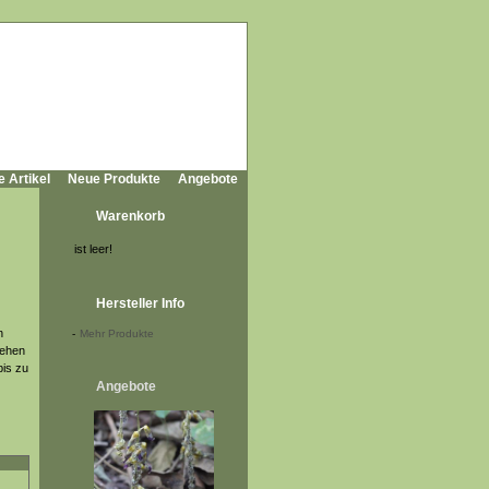
e Artikel
Neue Produkte
Angebote
Warenkorb
ist leer!
Hersteller Info
n
-
Mehr Produkte
tehen
bis zu
Angebote