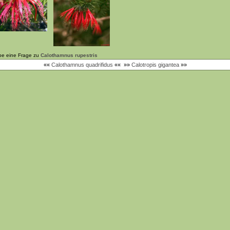
be eine Frage zu
Calothamnus rupestris
««
Calothamnus quadrifidus
««
»»
Calotropis gigantea
»»