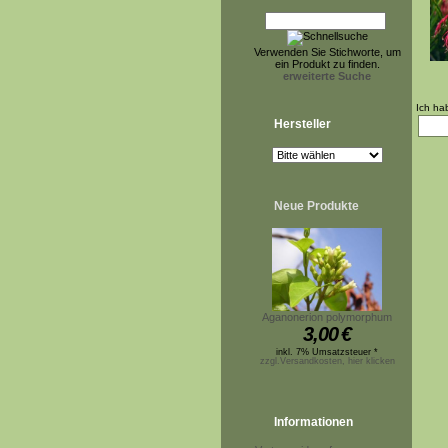
Verwenden Sie Stichworte, um
ein Produkt zu finden.
erweiterte Suche
Ich ha
Hersteller
Neue Produkte
Aganonerion polymorphum
3,00
€
inkl. 7% Umsatzsteuer *
zzgl.Versandkosten, hier klicken
Informationen