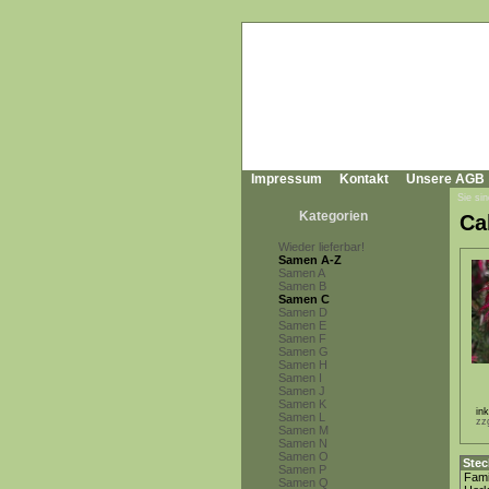
Impressum
Kontakt
Unsere AGB
Sie sin
Kategorien
Ca
Wieder lieferbar!
Samen A-Z
Samen A
Samen B
Samen C
Samen D
Samen E
Samen F
Samen G
Samen H
Samen I
Samen J
Samen K
in
Samen L
zz
Samen M
Samen N
Samen O
Stec
Samen P
Fami
Samen Q