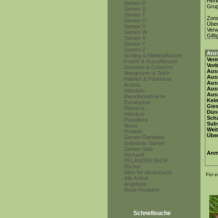
Herk
Samen R
Gru
Samen S
Samen T
Zon
Samen U
Über
Samen V
Ver
Samen W
Gifti
Samen X
Samen Y
Samen Z
Anz
Schling & Kletterpflanzen
Ver
Frucht & Nutzpflanzen
Vor
Gemüse & Gewürze
Auss
Mangroven & Teich
Auss
Palmen & Palmfarne
Auss
Acacia
Aus
Adenium
Auss
Baumfarne/Farne
Keim
Eucalyptus
Gie
Plumeria
Dün
Hibiskus
Schä
Passiflora
Subs
Musa
Weit
Proteen
Übe
Samen-Raritäten
Gekeimte Samen
Samen-Sets
Anm
Herkunft
PFLANZEN SHOP
Bücher
Alles für die Anzucht
Für e
Alle Artikel
Angebote
Neue Produkte
Schnellsuche