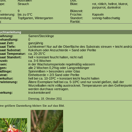
unft:
Australien
Duft:
ppe:
Strauch
Blüte:
rot, rötlich, hellrot, blutrot,
purpurrot, dunkelrot
e:
9
Blütezeit:
winterung:
bis zu 0°C
Früchte:
Kapseln
wendung:
Topfgarten, Wintergarten
Standort:
sonnig-halbschattig
g:
Rarität:
uchtanleitung
mehrung:
Samen/Stecklinge
behandlung:
0
aat Zeit:
ganzjährig
aat Tiefe:
Lichtkeimer! Nur auf die Oberfläche des Substrats streuen + leicht andr
aat Substrat:
Kokohum oder Anzuchterde + Sand oder Perlite
saat Temperatur:
ca. 20-25°C
aat Standort:
hell + konstant feucht halten, nicht naß
zeit:
ca. 3-6 Wochen
ssen:
in der Wachstumsperiode regelmäßig wässern
gen:
alle 2 Wochen 0,2%ig oder Langzeitdünger
dlinge:
Spinnmilben > besonders unter Glas
trat:
Einheitserde + 2/3 Sand oder Perlite
erkultur:
hell bei ca. 10-15ºC + konstant leicht feucht halten
rwinterung:
Ältere Exemplare hell bei ca. 5-10ºC und nur soviel gießen, daß der
Wurzelballen nicht völlig austrocknet. Temperaturen um den Gefrierpunk
werden durchaus vertragen.
erkung:
trockentolerant!
Dienstag, 18. Oktober 2011
ine größere Darstellung klicken Sie auf das Bild.