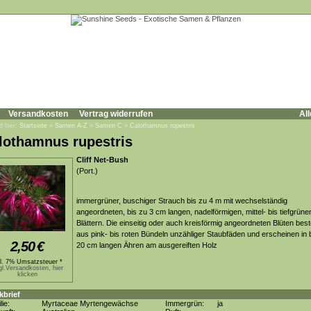
Versandkosten
Vertrag widerrufen
All
d hier:
Startseite
»
Samen A-Z
»
Samen C
»
Calothamnus rupestris
lothamnus rupestris
Cliff Net-Bush
(Port.)
immergrüner, buschiger Strauch bis zu 4 m mit wechselständig
angeordneten, bis zu 3 cm langen, nadelförmigen, mittel- bis tiefgrüne
Blättern. Die einseitig oder auch kreisförmig angeordneten Blüten bes
aus pink- bis roten Bündeln unzähliger Staubfäden und erscheinen in 
2,50
€
20 cm langen Ähren am ausgereiften Holz
kl. 7% Umsatzsteuer *
gl.Versandkosten, hier
klicken
kbrief
lie:
Myrtaceae Myrtengewächse
Immergrün:
ja