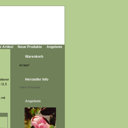
e Artikel
Neue Produkte
Angebote
Warenkorb
ist leer!
Hersteller Info
eltener
 11,5
-
Mehr Produkte
 mit
Angebote