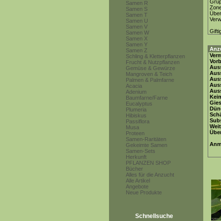
Gru
Samen R
Zon
Samen S
Über
Samen T
Ver
Samen U
Samen V
Gifti
Samen W
Samen X
Samen Y
Anz
Samen Z
Ver
Schling & Kletterpflanzen
Vor
Frucht & Nutzpflanzen
Auss
Gemüse & Gewürze
Auss
Mangroven & Teich
Auss
Palmen & Palmfarne
Aus
Acacia
Auss
Adenium
Keim
Baumfarne/Farne
Gie
Eucalyptus
Dün
Plumeria
Schä
Hibiskus
Subs
Passiflora
Weit
Musa
Übe
Proteen
Samen-Raritäten
Anm
Gekeimte Samen
Samen-Sets
Herkunft
PFLANZEN SHOP
Bücher
Alles für die Anzucht
Alle Artikel
Angebote
Neue Produkte
Schnellsuche