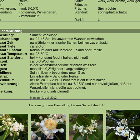
ppe:
Baum
Blüte:
weiß, weiß-creme, weiß-gel
e:
10
Blütezeit:
winterung:
mind. 8-10°C
Früchte:
Steinfrüchte
wendung:
Topfgarten, Wintergarten,
Standort:
sonnig-halbschattig
Zimmerkultur
g:
Rarität:
ja
uchtanleitung
mehrung:
Samen/Stecklinge
behandlung:
ca. 24-48 Std. im lauwarmen Wasser einweichen
aat Zeit:
ganzjährig > nur frische Samen keimen zuverlässig
aat Tiefe:
ca. 2-3 cm
aat Substrat:
Kokohum oder Anzuchterde + Sand oder Perlite
saat Temperatur:
ca. 28-30°C
aat Standort:
hell + konstant feucht halten, nicht naß
zeit:
ca. 6-8 Wochen
ssen:
in der Wachstumsperiode reichlich wässern
gen:
monatlich 0,2%ig oder Langzeitdünger
dlinge:
Spinnmilben > besonders unter Glas
trat:
Einheitserde + Sand oder Perlite
erkultur:
hell bei ca. 15-20°C + konstant leicht feucht halten
rwinterung:
Ältere Exemplare hell bei ca. 8-15°C und nur soviel gießen, daß der
Wurzelballen nicht völlig austrocknet.
erkung:
trocken- und salztolerant!
Montag, 9. Juli 2012
Für eine größere Darstellung klicken Sie auf das Bild.