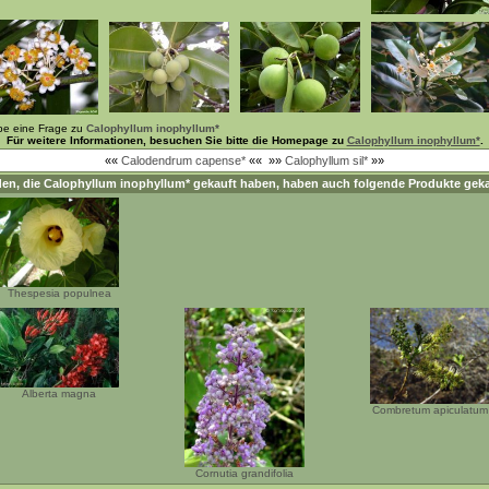
be eine Frage zu
Calophyllum inophyllum*
Für weitere Informationen, besuchen Sie bitte die Homepage zu
Calophyllum inophyllum*
.
««
Calodendrum capense*
««
»»
Calophyllum sil*
»»
en, die
Calophyllum inophyllum*
gekauft haben, haben auch folgende Produkte geka
Thespesia populnea
Alberta magna
Combretum apiculatum
Cornutia grandifolia