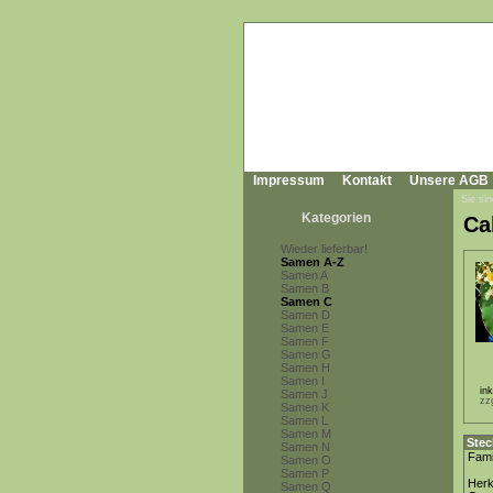
Impressum
Kontakt
Unsere AGB
Sie sin
Kategorien
Ca
Wieder lieferbar!
Samen A-Z
Samen A
Samen B
Samen C
Samen D
Samen E
Samen F
Samen G
Samen H
Samen I
in
Samen J
zz
Samen K
Samen L
Samen M
Stec
Samen N
Fami
Samen O
Samen P
Herk
Samen Q