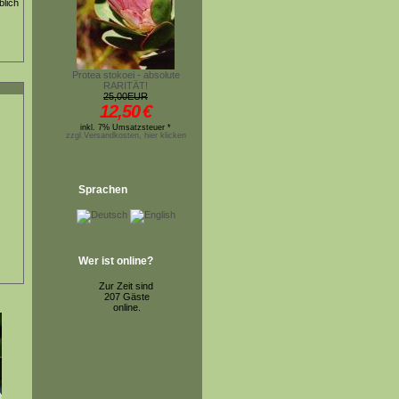
blich
Protea stokoei - absolute
RARITÄT!
25,00EUR
12,50
€
inkl. 7% Umsatzsteuer *
zzgl.Versandkosten, hier klicken
Sprachen
Wer ist online?
Zur Zeit sind
207 Gäste
online.