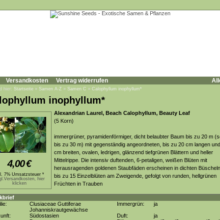
Versandkosten
Vertrag widerrufen
All
d hier:
Startseite
»
Samen A-Z
»
Samen C
»
Calophyllum inophyllum*
lophyllum inophyllum*
Alexandrian Laurel, Beach Calophyllum, Beauty Leaf
(5 Korn)
immergrüner, pyramidenförmiger, dicht belaubter Baum bis zu 20 m (s
bis zu 30 m) mit gegenständig angeordneten, bis zu 20 cm langen und
cm breiten, ovalen, ledrigen, glänzend tiefgrünen Blättern und heller
Mittelrippe. Die intensiv duftenden, 6-petaligen, weißen Blüten mit
4,00
€
herausragenden goldenen Staubfäden erscheinen in dichten Büscheln
kl. 7% Umsatzsteuer *
bis zu 15 Einzelblüten am Zweigende, gefolgt von runden, hellgrünen
gl.Versandkosten, hier
klicken
Früchten in Trauben
kbrief
lie:
Clusiaceae Guttiferae
Immergrün:
ja
Johanniskrautgewächse
unft:
Südostasien
Duft:
ja