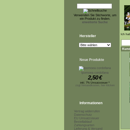
Verwenden Sie Stichworte, um
ein Produkt zu finden.
erweiterte Suche
Ich ha
Hersteller
Kund
Neue Produkte
Ipomoea cordofana
2,50
€
inkl. 7% Umsatzsteuer *
zzgl.Versandkosten, hier klicken
Informationen
Vertrag widerrufen
Datenschutz
EU Umsatzsteuer
Bestellablauf
Zahlungsarten
Lieferung & Versand