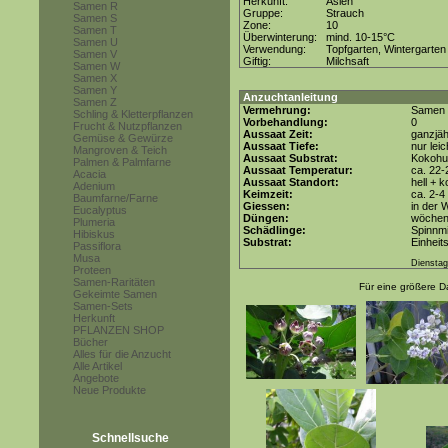
Herkunft:
Asien
Samen R
Gruppe:
Strauch
Samen S
Zone:
10
Samen T
Überwinterung:
mind. 10-15°C
Samen U
Verwendung:
Topfgarten, Wintergarten
Samen V
Giftig:
Milchsaft
Samen W
Samen X
Samen Y
Anzuchtanleitung
Samen Z
Vermehrung:
Samen
Schling & Kletterpflanzen
Vorbehandlung:
0
Frucht & Nutzpflanzen
Aussaat Zeit:
ganzjäh
Gemüse & Gewürze
Aussaat Tiefe:
nur lei
Mangroven & Teich
Aussaat Substrat:
Kokohum
Palmen & Palmfarne
Aussaat Temperatur:
ca. 22-
Acacia
Aussaat Standort:
hell + 
Adenium
Keimzeit:
ca. 2-
Baumfarne/Farne
Giessen:
in der
Eucalyptus
Düngen:
wöchent
Plumeria
Schädlinge:
Spinnmi
Hibiskus
Substrat:
Einheit
Passiflora
Musa
Dienstag
Proteen
Samen-Raritäten
Für eine größere Da
Gekeimte Samen
Samen-Sets
Herkunft
PFLANZEN SHOP
Bücher
Alles für die Anzucht
Alle Artikel
Angebote
Neue Produkte
Schnellsuche