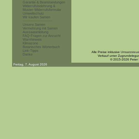
Garantie & Beanstandungen
Widerrufsbelehrung &
Muster-Widerrufsformular
Umweltschutz
Wir kaufen Samen
------------------------
Unsere Samen
Vermehrung mit Samen
Aussaatanleitung
FAQ-Fragen zur Anzucht
Warnhinweis
Klimazone
Botanisches Wörterbuch
Link-Tipps
Alle Preise inklusive
Umsatzsteue
Danke
Verkauf unter Zugrundelegu
© 2015-2026 Peter
Freitag, 7. August 2026