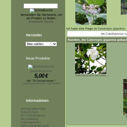
Verwenden Sie Stichworte, um
ein Produkt zu finden.
erweiterte Suche
Ich habe eine Frage zu
Calotropis gigantea
««
Calothamnus ru
Hersteller
Kunden, die
Calotropis gigantea
gekauf
Neue Produkte
Ipomoea jicama
5,00
€
Dolichandrone serrulata
inkl. 7% Umsatzsteuer *
zzgl.Versandkosten, hier klicken
Informationen
Vertrag widerrufen
Datenschutz
EU Umsatzsteuer
S
Bestellablauf
Zahlungsarten
Lieferung & Versand