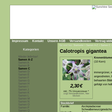
Impressum
Kontakt
Unsere AGB
Versandkosten
Vertrag wid
Sie sind hier:
Startseite
»
Samen A-Z
»
Samen C
Kategorien
Calotropis gigantea
Wieder lieferbar!
Kronenblume,
Samen A-Z
(10 Korn)
Samen A
Samen B
Samen C
Samen D
immergrüner, m
Samen E
angeodneten, b
Samen F
behaarten Blät
Samen G
Samen H
gefolgt von he
2,30
€
Samen I
Samen J
inkl. 7% Umsatzsteuer *
Samen K
zzgl.Versandkosten, hier
Samen L
klicken
Samen M
Samen N
Steckbrief
Samen O
Familie:
Asclepiadaceae
Samen P
Schwalbenwurzgewächs
Samen Q