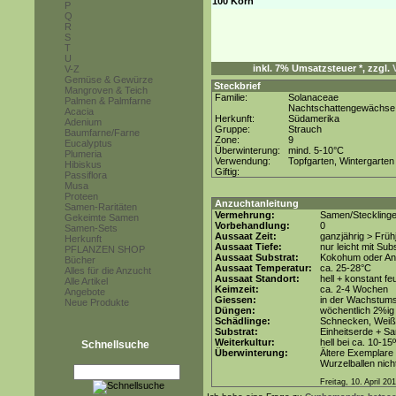
100 Korn
P
Q
R
S
T
U
inkl. 7% Umsatzsteuer *, zzgl.
V-Z
Gemüse & Gewürze
Steckbrief
Mangroven & Teich
Familie:
Solanaceae
Palmen & Palmfarne
Nachtschattengewächse
Acacia
Herkunft:
Südamerika
Adenium
Gruppe:
Strauch
Baumfarne/Farne
Zone:
9
Eucalyptus
Überwinterung:
mind. 5-10°C
Plumeria
Verwendung:
Topfgarten, Wintergarten
Hibiskus
Giftig:
Passiflora
Musa
Proteen
Anzuchtanleitung
Samen-Raritäten
Vermehrung:
Samen/Steckling
Gekeimte Samen
Vorbehandlung:
0
Samen-Sets
Aussaat Zeit:
ganzjährig > Früh
Herkunft
Aussaat Tiefe:
nur leicht mit Su
PFLANZEN SHOP
Aussaat Substrat:
Kokohum oder Anz
Bücher
Aussaat Temperatur:
ca. 25-28°C
Alles für die Anzucht
Aussaat Standort:
hell + konstant fe
Alle Artikel
Keimzeit:
ca. 2-4 Wochen
Angebote
Giessen:
in der Wachstums
Neue Produkte
Düngen:
wöchentlich 2%ig
Schädlinge:
Schnecken, Weiße
Substrat:
Einheitserde + Sa
Weiterkultur:
hell bei ca. 10-15
Schnellsuche
Überwinterung:
Ältere Exemplare 
Wurzelballen nicht
Freitag, 10. April 20