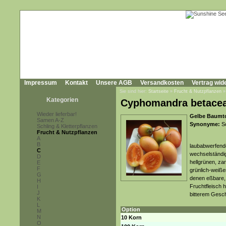
Impressum
Kontakt
Unsere AGB
Versandkosten
Vertrag wid
Sie sind hier:
Startseite
»
Frucht & Nutzpflanzen
Kategorien
Cyphomandra betacea 
Wieder lieferbar!
Gelbe Baumto
Samen A-Z
Synonyme:
So
Schling & Kletterpflanzen
Frucht & Nutzpflanzen
A
B
laubabwerfend
C
wechselständig
D
hellgrünen, za
E
F
grünlich-weiße
G
denen eßbare, 
H
Fruchtfleisch h
I
J
bitterem Ges
K
L
Option
M
N
10 Korn
O