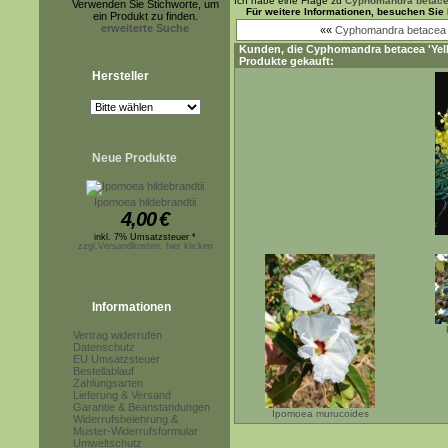
Ich habe eine Frage zu
Cyphomandra betacea 
Verwenden Sie Stichworte, um
Für weitere Informationen, besuchen Sie
ein Produkt zu finden.
erweiterte Suche
««
Cyphomandra betacea '
Kunden, die
Cyphomandra betacea 'Yell
Produkte gekauft:
Hersteller
Neue Produkte
Ipomoea hildebrandtii
4,00
€
inkl. 7% Umsatzsteuer *
zzgl.Versandkosten, hier klicken
Informationen
Vertrag widerrufen
Datenschutz
EU Umsatzsteuer
Bestellablauf
Zahlungsarten
Lieferung & Versand
Garantie & Beanstandungen
Ipomoea murucoides
Widerrufsbelehrung &
Muster-Widerrufsformular
Umweltschutz