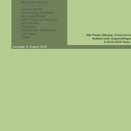
Wir kaufen Samen
------------------------
Unsere Samen
Vermehrung mit Samen
Aussaatanleitung
FAQ-Fragen zur Anzucht
Warnhinweis
Klimazone
Botanisches Wörterbuch
Link-Tipps
Alle Preise inklusive
Umsatzsteue
Danke
Verkauf unter Zugrundelegu
© 2015-2026 Peter
Samstag, 8. August 2026