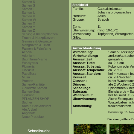
Samen R
Steckbrief
Samen S
Familie:
Caesalpiniaceae
Samen T
Johannisbrotgewächse
Samen U
Herkunft:
Asien
Samen V
Gruppe:
Strauch
Samen W
Samen X
Zone:
11
Samen Y
Überwinterung:
mind. 10-15°C
Samen Z
Verwendung:
Topfgarten, Wintergarten
Schling & Kletterpflanzen
Giftig:
Frucht & Nutzpflanzen
Gemüse & Gewürze
Mangroven & Teich
Anzuchtanleitung
Palmen & Palmfarne
Acacia
Vermehrung:
Samen/Steckling
Adenium
Vorbehandlung:
anritzen/aufrauh
Baumfarne/Farne
Aussaat Zeit:
ganzjährig
Eucalyptus
Aussaat Tiefe:
ca. 2-4 cm
Plumeria
Aussaat Substrat:
Kokohum oder Anz
Hibiskus
Aussaat Temperatur:
ca. 25°C+
Passiflora
Aussaat Standort:
hell + konstant fe
Musa
Keimzeit:
ca. 2-4 Wochen
Proteen
Giessen:
in der Wachstum
Samen-Raritäten
Düngen:
alle 2 Wochen 0,
Gekeimte Samen
Schädlinge:
Spinnmilben > be
Samen-Sets
Substrat:
Einheitserde + Sa
Herkunft
Weiterkultur:
hell bei mind. 15-
PFLANZEN SHOP
Überwinterung:
Ältere Exemplare 
Bücher
Wurzelballen nicht
Alles für die Anzucht
Anmerkung:
trockentolerant!
Alle Artikel
Donnerstag, 15. No
Angebote
Neue Produkte
Für eine größere Da
Schnellsuche