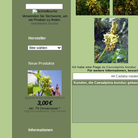
Verwenden Sie Stichworte, um
ein Produkt zu finden.
erweiterte Suche
Hersteller
Neue Produkte
Ich habe eine Frage zu
Caesalpinia bonduc
Für weitere Informationen, besuc
««
Cadaba natale
Kunden, die
Caesalpinia bonduc
gekauf
Aganonerion polymorphum
3,00
€
inkl. 7% Umsatzsteuer *
zzgl.Versandkosten, hier klicken
Informationen