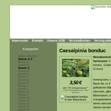
Impressum
Kontakt
Unsere AGB
Versandkosten
Vertrag wid
Sie sind hier:
Startseite
»
Samen A-Z
»
Samen C
Kategorien
Caesalpinia bonduc
Wieder lieferbar!
Molukkenbohne
Samen A-Z
Synonyme:
Ca
Samen A
Samen B
bonduc, Guilan
Samen C
(5 Korn)
Samen D
Samen E
Samen F
immergrüner, v
Samen G
3,50
€
Samen H
Baum bis zu 6 
Samen I
gefiederten Bl
inkl. 7% Umsatzsteuer *
Samen J
zzgl.Versandkosten, hier
oberseits, glä
Samen K
klicken
Samen L
Blütenripsen, 
Samen M
orangefarbener
Samen N
denen dekorati
Samen O
Samen P
Samen werden 
Samen Q