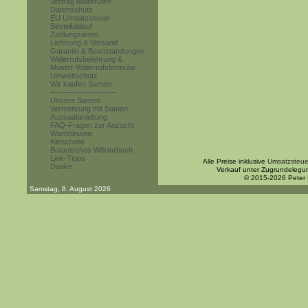
Vertrag widerrufen
Datenschutz
EU Umsatzsteuer
Bestellablauf
Zahlungsarten
Lieferung & Versand
Garantie & Beanstandungen
Widerrufsbelehrung &
Muster-Widerrufsformular
Umweltschutz
Wir kaufen Samen
------------------------
Unsere Samen
Vermehrung mit Samen
Aussaatanleitung
FAQ-Fragen zur Anzucht
Warnhinweis
Klimazone
Botanisches Wörterbuch
Link-Tipps
Alle Preise inklusive
Umsatzsteue
Danke
Verkauf unter Zugrundelegu
© 2015-2026 Peter
Samstag, 8. August 2026