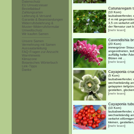
Datenschutz
EU Umsatzsteuer
Catunaregam t
Bestellablauf
Zahlungsarten
(10 Korn)
Lieferung & Versand
laubabwerfender, d
Garantie & Beanstandungen
4 m mit gegenstän
Widerrufsbelehrung &
3,5 cm verkehrt ei
Muster-Widerrufsformular
der Nervatur zart b
Umweltschutz
[
mehr lesen
]
Wir kaufen Samen
------------------------
Cavendishia br
Unsere Samen
(20 Korn)
Vermehrung mit Samen
immergrüner Strau
Aussaatanleitung
angeordneten, ledr
FAQ-Fragen zur Anzucht
auffällig heller Äd
Warnhinweis
Blüten mit ...
Klimazone
[
mehr lesen
]
Botanisches Wörterbuch
Link-Tipps
Danke
Cayaponia cru
(5 Korn)
laubabwerfender, v
wechselständig an
gelappten tiefgrün
gestielten, glocke
[
mehr lesen
]
Cayaponia tubu
(10 Korn)
laubabwerfender, v
wechselständig ang
verkehrt eiförmigen
kleinen, gestielten
[
mehr lesen
]