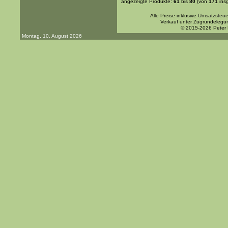
angezeigte Produkte:
61
bis
80
(von
171
ins
Alle Preise inklusive
Umsatzsteue
Verkauf unter Zugrundelegu
© 2015-2026 Peter
Montag, 10. August 2026