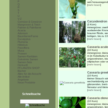
P
weit herausragend
Q
[
mehr lesen
]
R
S
T
U
V-Z
Caryodendron o
Gemüse & Gewürze
Mangroven & Teich
(3 Korn)
Palmen & Palmfarne
immergrüner, zwei
Acacia
ausladender Krone
Adenium
brauner Rinde, we
Baumfarne/Farne
ledrigen, bis zu 13
Eucalyptus
[
mehr lesen
]
Plumeria
Hibiskus
Casearia acule
Passiflora
(10 Korn)
Musa
immergrüner, klein
Proteen
m (in Kübelkultur 
Samen-Raritäten
angeordneten, bis
Gekeimte Samen
elliptischen oder v
Samen-Sets
[
mehr lesen
]
Herkunft
PFLANZEN SHOP
Bücher
Casearia grewii
Alles für die Anzucht
(10 Korn)
Alle Artikel
kleiner Strauch o
Angebote
wechselständig an
Neue Produkte
glänzenden, breit 
Nervatur und klein
[
mehr lesen
]
Schnellsuche
Casearia obov
(10 Korn)
immergrüner, klein
angeordneten, läng