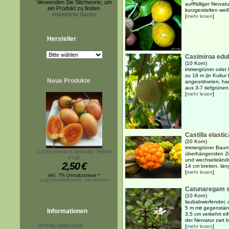
Verwenden Sie Stichworte, um
aufffälliger Nervat
ein Produkt zu finden.
kurzgestielten weiß
erweiterte Suche
[
mehr lesen
]
Hersteller
Casimiroa edul
(10 Korn)
immergrüner oder 
zu 18 m (in Kultur
Neue Produkte
angeordneten, han
aus 3-7 tiefgrünen
[
mehr lesen
]
Castilla elastic
(20 Korn)
immergrüner Baum 
Cyphomandra betacea 'Yellow
überhängenden Zwe
Fruit'
und wechselständi
2,50
€
14 cm breiten, läng
[
mehr lesen
]
inkl. 7% Umsatzsteuer *
zzgl.Versandkosten, hier klicken
Catunaregam 
(10 Korn)
laubabwerfender, d
5 m mit gegenstän
Informationen
3,5 cm verkehrt ei
der Nervatur zart b
Vertrag widerrufen
[
mehr lesen
]