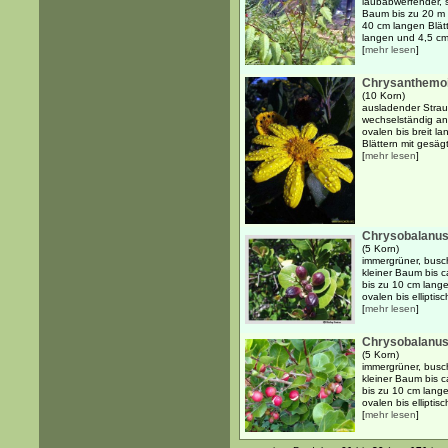
laubabwerfender, s
Baum bis zu 20 m 
40 cm langen Blät
langen und 4,5 cm 
[
mehr lesen
]
Chrysanthemoi
(10 Korn)
ausladender Strau
wechselständig an
ovalen bis breit l
Blättern mit gesägt
[
mehr lesen
]
Chrysobalanus 
(5 Korn)
immergrüner, busch
kleiner Baum bis 
bis zu 10 cm lange
ovalen bis elliptis
[
mehr lesen
]
Chrysobalanus
(5 Korn)
immergrüner, busch
kleiner Baum bis 
bis zu 10 cm lange
ovalen bis elliptis
[
mehr lesen
]