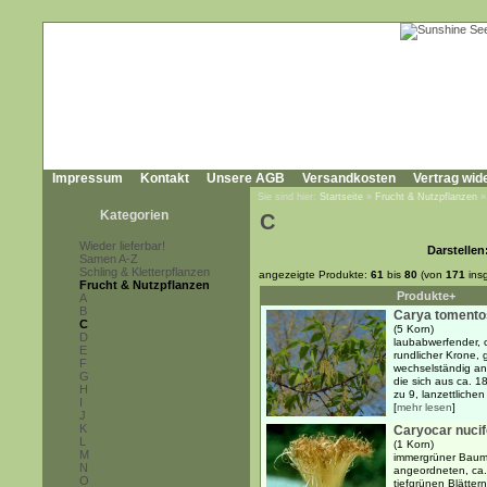
Impressum
Kontakt
Unsere AGB
Versandkosten
Vertrag wid
Sie sind hier:
Startseite
»
Frucht & Nutzpflanzen
Kategorien
C
Wieder lieferbar!
Darstellen
Samen A-Z
Schling & Kletterpflanzen
angezeigte Produkte:
61
bis
80
(von
171
ins
Frucht & Nutzpflanzen
Produkte+
A
B
Carya tomento
C
(5 Korn)
D
laubabwerfender, 
E
rundlicher Krone, 
F
wechselständig an
G
die sich aus ca. 
H
zu 9, lanzettlichen 
I
[
mehr lesen
]
J
K
Caryocar nuci
L
(1 Korn)
M
immergrüner Baum 
N
angeordneten, ca.
O
tiefgrünen Blätter