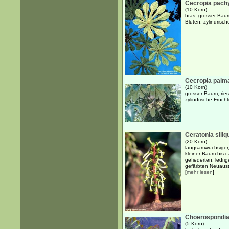
Cecropia pach
(10 Korn)
bras. grosser Bau
Blüten, zylindrisc
Cecropia palm
(10 Korn)
grosser Baum, rie
zylindrische Früch
Ceratonia siliq
(20 Korn)
langsamwüchsiger,
kleiner Baum bis 
gefiederten, ledrig
gefärbten Neuaustri
[
mehr lesen
]
Choerospondias
(5 Korn)