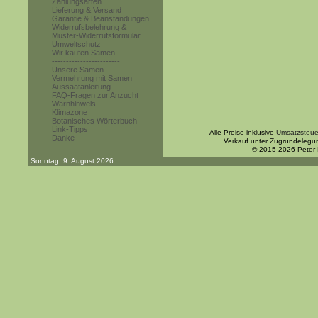
Zahlungsarten
Lieferung & Versand
Garantie & Beanstandungen
Widerrufsbelehrung &
Muster-Widerrufsformular
Umweltschutz
Wir kaufen Samen
------------------------
Unsere Samen
Vermehrung mit Samen
Aussaatanleitung
FAQ-Fragen zur Anzucht
Warnhinweis
Klimazone
Botanisches Wörterbuch
Link-Tipps
Alle Preise inklusive
Umsatzsteue
Danke
Verkauf unter Zugrundelegu
© 2015-2026 Peter
Sonntag, 9. August 2026