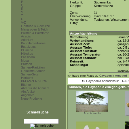
P
Herkunft:
Südamerika
Q
Gruppe:
Kletterpflanze
R
S
Zone:
11
T
Überwinterung:
mind. 10-15°C
U
Verwendung:
Topfgarten, Wintergarten
V-Z
Giftig:
Gemüse & Gewürze
Mangroven & Teich
Palmen & Palmfarne
Anzuchtanleitung
Acacia
Vermehrung:
Samen/S
Adenium
Vorbehandlung:
ca. 12-
Baumfarne/Farne
Aussaat Zeit:
ganzjähr
Eucalyptus
Aussaat Tiefe:
ca. 0,5
Plumeria
Aussaat Substrat:
Kokohum
Hibiskus
Aussaat Temperatur:
ca. 20-
Passiflora
Aussaat Standort:
hell + k
Musa
Keimzeit:
ca. 2-4
Proteen
Schädlinge:
Spinnmi
Samen-Raritäten
Gekeimte Samen
Samstag,
Samen-Sets
Ich habe eine Frage zu
Cayaponia cruegeri
Herkunft
««
Cayaponia bonariensis* - RAR
PFLANZEN SHOP
Bücher
Kunden, die
Cayaponia cruegeri
gekauft
Alles für die Anzucht
Alle Artikel
Angebote
Neue Produkte
Schnellsuche
Acacia tortilis