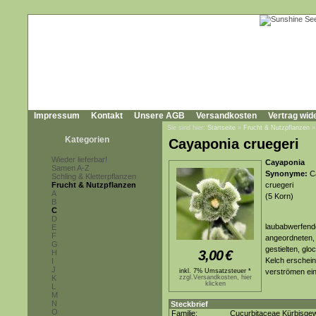
Impressum
Kontakt
Unsere AGB
Versandkosten
Vertrag wid
Sie sind hier:
Startseite
»
Frucht & Nutzpflanzen
Kategorien
Cayaponia cruegeri
Wieder lieferbar!
Cayaponia
Samen A-Z
Synonyme:
Ca
Schling & Kletterpflanzen
Frucht & Nutzpflanzen
cruegeri
A
(5 Korn)
B
C
D
laubabwerfende
E
F
angeordneten, l
G
gestielten, gl
3,00
€
H
Kelch erschein
I
J
inkl. 7% Umsatzsteuer *
verströmen ein
K
zzgl.Versandkosten, hier
klicken
L
M
N
Steckbrief
O
Familie:
Cucurbitaceae Kürbisge