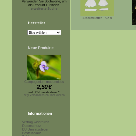
Verwenden Sie Stichworte, um
ein Produkt zu finden.
erweiterte Suche
Stecketiketten - Gr. 6
Hersteller
Neue Produkte
Calopogonium mucunoides
2,50
€
inkl. 7% Umsatzsteuer *
zzgl.Versandkosten, hier klicken
Informationen
Vertrag widerrufen
Datenschutz
EU Umsatzsteuer
Bestellablauf