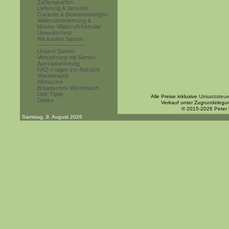
Zahlungsarten
Lieferung & Versand
Garantie & Beanstandungen
Widerrufsbelehrung &
Muster-Widerrufsformular
Umweltschutz
Wir kaufen Samen
------------------------
Unsere Samen
Vermehrung mit Samen
Aussaatanleitung
FAQ-Fragen zur Anzucht
Warnhinweis
Klimazone
Botanisches Wörterbuch
Link-Tipps
Alle Preise inklusive
Umsatzsteue
Danke
Verkauf unter Zugrundelegu
© 2015-2026 Peter
Samstag, 8. August 2026