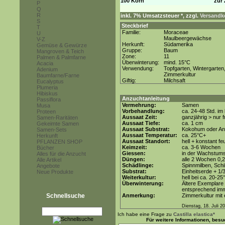
100 Korn
zur 
P
Q
R
inkl. 7% Umsatzsteuer *, zzgl.
Versandko
S
Steckbrief
T
Familie:
Moraceae
U
Maulbeergewächse
V-Z
Herkunft:
Südamerika
Gemüse & Gewürze
Gruppe:
Baum
Mangroven & Teich
Zone:
11
Palmen & Palmfarne
Überwinterung:
mind. 15°C
Acacia
Verwendung:
Topfgarten, Wintergarten
Adenium
Zimmerkultur
Baumfarne/Farne
Giftig:
Milchsaft
Eucalyptus
Plumeria
Hibiskus
Anzuchtanleitung
Passiflora
Vermehrung:
Samen
Musa
Vorbehandlung:
ca. 24-48 Std. i
Proteen
Aussaat Zeit:
ganzjährig > nur
Samen-Raritäten
Aussaat Tiefe:
ca. 1 cm
Gekeimte Samen
Aussaat Substrat:
Kokohum oder Anz
Samen-Sets
Aussaat Temperatur:
ca. 25°C+
Herkunft
Aussaat Standort:
hell + konstant fe
PFLANZEN SHOP
Keimzeit:
ca. 3-6 Wochen
Bücher
Giessen:
in der Wachstum
Alles für die Anzucht
Düngen:
alle 2 Wochen 0,
Alle Artikel
Schädlinge:
Spinnmilben, Schi
Angebote
Substrat:
Einheitserde + 1/
Neue Produkte
Weiterkultur:
hell bei ca. 20-25
Überwinterung:
Ältere Exemplare
entsprechend imme
Schnellsuche
Anmerkung:
Zimmerkultur mit 
Dienstag, 18. Juli 2
Ich habe eine Frage zu
Castilla elastica*
Für weitere Informationen, bes