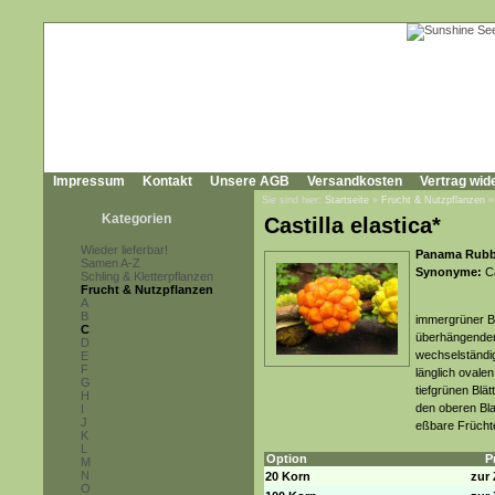
Impressum
Kontakt
Unsere AGB
Versandkosten
Vertrag wid
Sie sind hier:
Startseite
»
Frucht & Nutzpflanzen
Kategorien
Castilla elastica*
Wieder lieferbar!
Panama Rubbe
Samen A-Z
Synonyme:
Ca
Schling & Kletterpflanzen
Frucht & Nutzpflanzen
A
B
immergrüner Ba
C
überhängenden 
D
wechselständig
E
F
länglich ovalen
G
tiefgrünen Blä
H
den oberen Bla
I
J
eßbare Früchte
K
L
Option
P
M
N
20 Korn
zur 
O