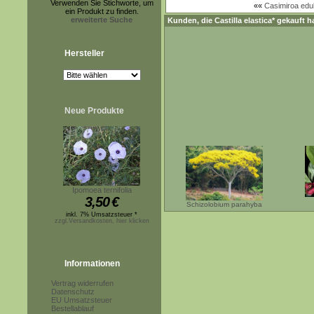
Verwenden Sie Stichworte, um
««
Casimiroa edul
ein Produkt zu finden.
erweiterte Suche
Kunden, die
Castilla elastica*
gekauft h
Hersteller
Neue Produkte
Ipomoea ternifolia
3,50
€
Schizolobium parahyba
inkl. 7% Umsatzsteuer *
zzgl.Versandkosten, hier klicken
Informationen
Vertrag widerrufen
Datenschutz
EU Umsatzsteuer
Bestellablauf