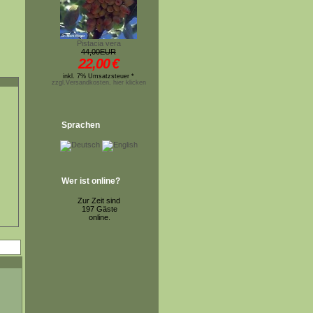
Pistacia vera
44,00EUR
22,00
€
inkl. 7% Umsatzsteuer *
zzgl.Versandkosten, hier klicken
Sprachen
Wer ist online?
Zur Zeit sind
197 Gäste
online.