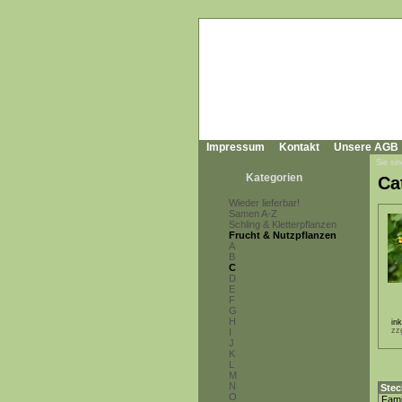
Impressum
Kontakt
Unsere AGB
Sie sin
Kategorien
Ca
Wieder lieferbar!
Samen A-Z
Schling & Kletterpflanzen
Frucht & Nutzpflanzen
A
B
C
D
E
F
G
H
in
zz
I
J
K
L
M
N
Stec
O
Fami