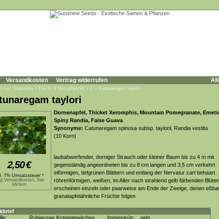
Versandkosten
Vertrag widerrufen
All
d hier:
Startseite
»
Frucht & Nutzpflanzen
»
C
»
Catunaregam taylori
tunaregam taylori
Dornenapfel, Thicket Xeromphis, Mountain Pomegranate, Emeti
Spiny Randia, False Guava
Synonyme:
Catunaregam spinosa subsp. taylorii, Randia vestita
(10 Korn)
laubabwerfender, dorniger Strauch oder kleiner Baum bis zu 4 m mit
2,50
€
gegenständig angeordneten bis zu 8 cm langen und 3,5 cm verkehrt
eiförmigen, tiefgrünen Blättern und entlang der Nervatur zart behaart .
kl. 7% Umsatzsteuer *
gl.Versandkosten, hier
röhrenförmigen, weißen, im Alter nach strahlend gelb färbenden Blüten
klicken
erscheinen einzeln oder paarweise am Ende der Zweige, denen eßba
granatapfelähnliche Früchte folgen
kbrief
lie:
Rubiaceae Krappgewächse
Immergrün:
nein