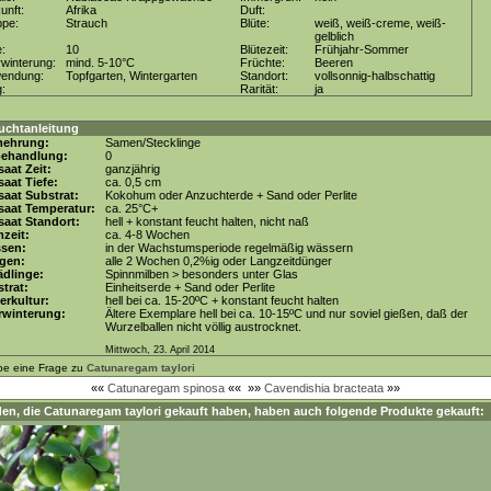
unft:
Afrika
Duft:
ppe:
Strauch
Blüte:
weiß, weiß-creme, weiß-
gelblich
e:
10
Blütezeit:
Frühjahr-Sommer
winterung:
mind. 5-10°C
Früchte:
Beeren
wendung:
Topfgarten, Wintergarten
Standort:
vollsonnig-halbschattig
g:
Rarität:
ja
uchtanleitung
mehrung:
Samen/Stecklinge
behandlung:
0
aat Zeit:
ganzjährig
aat Tiefe:
ca. 0,5 cm
aat Substrat:
Kokohum oder Anzuchterde + Sand oder Perlite
saat Temperatur:
ca. 25°C+
aat Standort:
hell + konstant feucht halten, nicht naß
zeit:
ca. 4-8 Wochen
ssen:
in der Wachstumsperiode regelmäßig wässern
gen:
alle 2 Wochen 0,2%ig oder Langzeitdünger
dlinge:
Spinnmilben > besonders unter Glas
trat:
Einheitserde + Sand oder Perlite
erkultur:
hell bei ca. 15-20ºC + konstant feucht halten
rwinterung:
Ältere Exemplare hell bei ca. 10-15ºC und nur soviel gießen, daß der
Wurzelballen nicht völlig austrocknet.
Mittwoch, 23. April 2014
be eine Frage zu
Catunaregam taylori
««
Catunaregam spinosa
««
»»
Cavendishia bracteata
»»
en, die
Catunaregam taylori
gekauft haben, haben auch folgende Produkte gekauft: