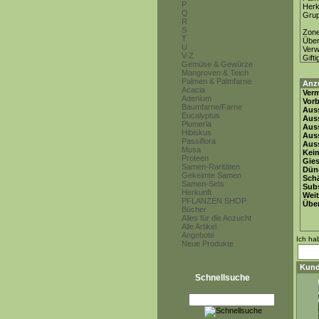
P
Herk
Q
Gru
R
S
Zon
T
Über
U
Ver
V-Z
Gifti
Gemüse & Gewürze
Mangroven & Teich
Palmen & Palmfarne
Anz
Acacia
Ver
Adenium
Vor
Baumfarne/Farne
Auss
Eucalyptus
Auss
Plumeria
Auss
Hibiskus
Aus
Passiflora
Auss
Musa
Keim
Proteen
Gie
Samen-Raritäten
Dün
Gekeimte Samen
Schä
Samen-Sets
Subs
Herkunft
Weit
PFLANZEN SHOP
Übe
Bücher
Alles für die Anzucht
Alle Artikel
Angebote
Ich ha
Neue Produkte
Kund
Schnellsuche