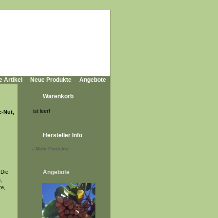
e Artikel
Neue Produkte
Angebote
Warenkorb
ist leer!
c-Nut,
Hersteller Info
-
Mehr Produkte
 Die
Angebote
,
re,