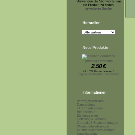
Verwenden Sie Stichworte, um
ein Produkt zu finden.
erweiterte Suche
Hersteller
Neue Produkte
Ipomoea cordofana
2,50
€
inkl. 7% Umsatzsteuer *
zzgl.Versandkosten, hier klicken
Informationen
Vertrag widerrufen
Datenschutz
EU Umsatzsteuer
Bestellablauf
Zahlungsarten
Lieferung & Versand
Garantie & Beanstandungen
Widerrufsbelehrung &
Muster-Widerrufsformular
Umweltschutz