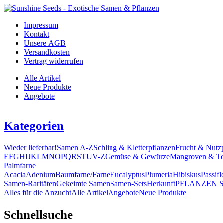
Impressum
Kontakt
Unsere AGB
Versandkosten
Vertrag widerrufen
Alle Artikel
Neue Produkte
Angebote
Kategorien
Wieder lieferbar!
Samen A-Z
Schling & Kletterpflanzen
Frucht & Nutz
E
F
G
H
I
J
K
L
M
N
O
P
Q
R
S
T
U
V-Z
Gemüse & Gewürze
Mangroven & Te
Palmfarne
Acacia
Adenium
Baumfarne/Farne
Eucalyptus
Plumeria
Hibiskus
Passifl
Samen-Raritäten
Gekeimte Samen
Samen-Sets
Herkunft
PFLANZEN 
Alles für die Anzucht
Alle Artikel
Angebote
Neue Produkte
Schnellsuche