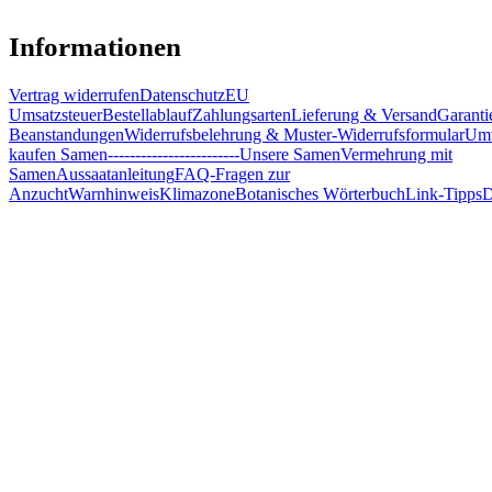
Informationen
Vertrag widerrufen
Datenschutz
EU
Umsatzsteuer
Bestellablauf
Zahlungsarten
Lieferung & Versand
Garanti
Beanstandungen
Widerrufsbelehrung & Muster-Widerrufsformular
Umw
kaufen Samen
------------------------
Unsere Samen
Vermehrung mit
Samen
Aussaatanleitung
FAQ-Fragen zur
Anzucht
Warnhinweis
Klimazone
Botanisches Wörterbuch
Link-Tipps
D