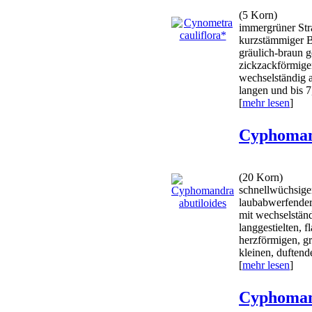
(5 Korn)
immergrüner Stra
kurzstämmiger B
gräulich-braun g
zickzackförmige
wechselständig 
langen und bis 7,
[
mehr lesen
]
Cyphomand
(20 Korn)
schnellwüchsiger
laubabwerfender,
mit wechselstän
langgestielten, 
herzförmigen, gr
kleinen, duftend
[
mehr lesen
]
Cyphoman