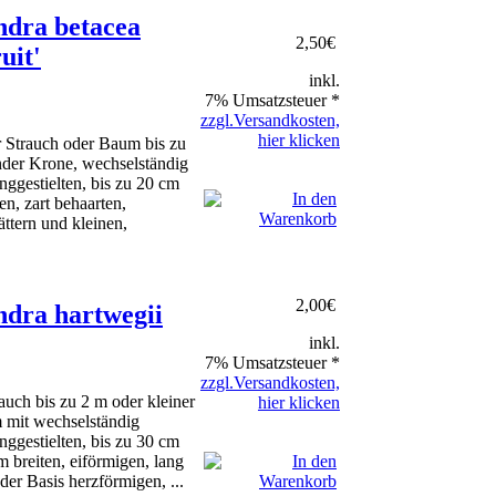
dra betacea
2,50
€
uit'
inkl.
7% Umsatzsteuer *
zzgl.Versandkosten,
hier klicken
 Strauch oder Baum bis zu
nder Krone, wechselständig
nggestielten, bis zu 20 cm
en, zart behaarten,
ttern und kleinen,
2,00
€
dra hartwegii
inkl.
7% Umsatzsteuer *
zzgl.Versandkosten,
uch bis zu 2 m oder kleiner
hier klicken
 mit wechselständig
nggestielten, bis zu 30 cm
 breiten, eiförmigen, lang
der Basis herzförmigen, ...