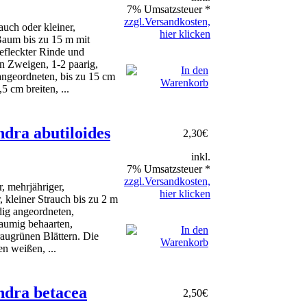
7% Umsatzsteuer *
zzgl.Versandkosten,
uch oder kleiner,
hier klicken
aum bis zu 15 m mit
efleckter Rinde und
n Zweigen, 1-2 paarig,
angeordneten, bis zu 15 cm
5 cm breiten, ...
ra abutiloides
2,30
€
inkl.
7% Umsatzsteuer *
zzgl.Versandkosten,
, mehrjähriger,
hier klicken
 kleiner Strauch bis zu 2 m
dig angeordneten,
flaumig behaarten,
augrünen Blättern. Die
en weißen, ...
dra betacea
2,50
€