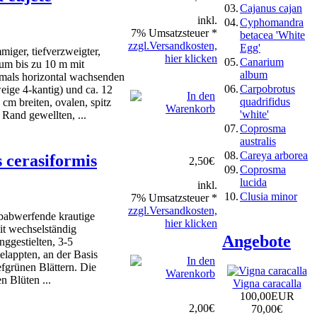
03.
Cajanus cajan
inkl.
04.
Cyphomandra
7% Umsatzsteuer *
betacea 'White
zzgl.Versandkosten,
Egg'
miger, tiefverzweigter,
hier klicken
05.
Canarium
m bis zu 10 m mit
album
tmals horizontal wachsenden
06.
Carpobrotus
eige 4-kantig) und ca. 12
quadrifidus
cm breiten, ovalen, spitz
'white'
Rand gewellten, ...
07.
Coprosma
australis
08.
Careya arborea
s cerasiformis
2,50
€
09.
Coprosma
lucida
inkl.
10.
Clusia minor
7% Umsatzsteuer *
zzgl.Versandkosten,
ubabwerfende krautige
hier klicken
it wechselständig
Angebote
nggestielten, 3-5
elappten, an der Basis
efgrünen Blättern. Die
n Blüten ...
Vigna caracalla
100,00EUR
2,00
€
70,00
€