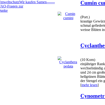
Cumin cu
mweltschutz
Wir kaufen Samen
-------
FAQ-Fragen zur
anke
(Port.)
krautige Gewürzp
schmal gefiedert
weisse Blüten i
Cyclanthe
(10 Korn)
einjähriger Rank
wechselständig a
und 24 cm große
hellgrünen Blät
der Stengel ein 
[
mehr lesen
]
Cynometra