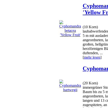
Cyphoman
'Yellow Fr
(10 Korn)
laubabwerfender
5 m mit auslade
angeordneten, la
großen, hellgrün
herzförmigen Blä
duftenden, ...
[
mehr lesen
]
Cyphoman
(20 Korn)
immergrüner Stra
Baum bis zu 5 m
angeordneten, la
langen und 13 cm
zugespitzten, an 