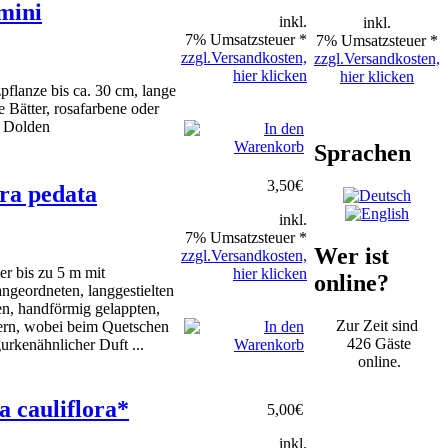
mini
inkl.
inkl.
7% Umsatzsteuer *
7% Umsatzsteuer *
zzgl.Versandkosten,
zzgl.Versandkosten,
hier klicken
hier klicken
flanze bis ca. 30 cm, lange
e Bätter, rosafarbene oder
n Dolden
Sprachen
3,50
€
ra pedata
inkl.
7% Umsatzsteuer *
Wer ist
zzgl.Versandkosten,
er bis zu 5 m mit
hier klicken
online?
ngeordneten, langgestielten
n, handförmig gelappten,
Zur Zeit sind
tern, wobei beim Quetschen
426 Gäste
gurkenähnlicher Duft ...
online.
 cauliflora*
5,00
€
inkl.