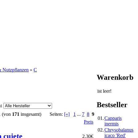
& Nutzpflanzen
»
C
Warenkorb
ist leer!
Bestseller
n:
1
(von
171
insgesamt)
Seiten:
[«]
1
...
7
8
9
01.
Capparis
Preis
inermis
02.
Chrysobalanus
 cujete
icaco 'Red'
2,30
€