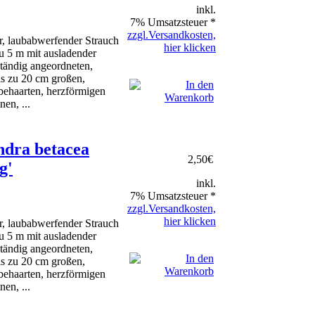
inkl.
7% Umsatzsteuer *
zzgl.Versandkosten,
r, laubabwerfender Strauch
hier klicken
u 5 m mit ausladender
tändig angeordneten,
bis zu 20 cm großen,
 behaarten, herzförmigen
nen, ...
dra betacea
2,50
€
g'
inkl.
7% Umsatzsteuer *
zzgl.Versandkosten,
hier klicken
r, laubabwerfender Strauch
u 5 m mit ausladender
tändig angeordneten,
bis zu 20 cm großen,
 behaarten, herzförmigen
nen, ...