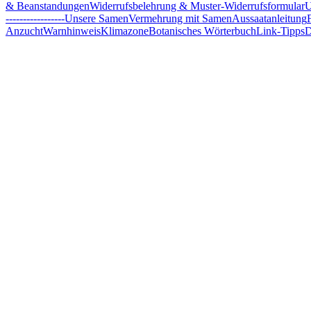
& Beanstandungen
Widerrufsbelehrung & Muster-Widerrufsformular
U
-----------------
Unsere Samen
Vermehrung mit Samen
Aussaatanleitung
Anzucht
Warnhinweis
Klimazone
Botanisches Wörterbuch
Link-Tipps
D