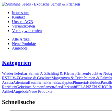
Impressum
Kontakt
Unsere AGB
Versandkosten
Vertrag widerrufen
Alle Artikel
Neue Produkte
Angebote
Kategorien
Wieder lieferbar!
Samen A-Z
Schling & Kletterpflanzen
Frucht & Nutz
R
S
T
U
V-Z
Gemüse & Gewürze
Mangroven & Teich
Palmen & Palmfa
Acacia
Adenium
Baumfarne/Farne
Eucalyptus
Plumeria
Hibiskus
Passifl
Raritäten
Gekeimte Samen
Samen-Sets
Herkunft
PFLANZEN SHOP
B
Artikel
Angebote
Neue Produkte
Schnellsuche