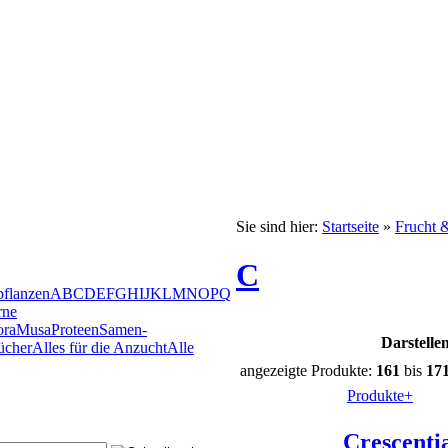
Sie sind hier:
Startseite
»
Frucht 
C
pflanzen
A
B
C
D
E
F
G
H
I
J
K
L
M
N
O
P
Q
rne
ora
Musa
Proteen
Samen-
Darstelle
ücher
Alles für die Anzucht
Alle
angezeigte Produkte:
161
bis
17
Produkte+
Crescentia