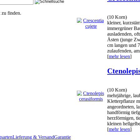
 zu finden.
(10 Korn)
kleiner, kurzstäm
immergrüner Bau
ausladenden, of
Ästen (junge Zw
cm langen und 7 
zulaufenden, am 
[
mehr lesen
]
Ctenolepi
(10 Korn)
mehrjährige, la
Kletterpflanze m
angeordneten, la
handförmig tiefg
herzförmigen, ti
kleinen hellgelbe
[
mehr lesen
]
sarten
Lieferung & Versand
Garantie