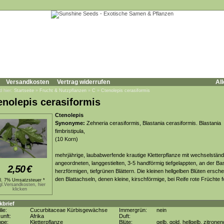
Versandkosten
Vertrag widerrufen
All
d hier:
Startseite
»
Frucht & Nutzpflanzen
»
C
»
Ctenolepis cerasiformis
enolepis cerasiformis
Ctenolepis
Synonyme:
Zehneria cerasiformis, Blastania cerasiformis. Blastania
fimbristipula,
(10 Korn)
mehrjährige, laubabwerfende krautige Kletterpflanze mit wechselständ
angeordneten, langgestielten, 3-5 handförmig tiefgelappten, an der Ba
2,50
€
herzförmigen, tiefgrünen Blättern. Die kleinen hellgelben Blüten ersche
den Blattachseln, denen kleine, kirschförmige, bei Reife rote Früchte 
kl. 7% Umsatzsteuer *
gl.Versandkosten, hier
klicken
kbrief
lie:
Cucurbitaceae Kürbisgewächse
Immergrün:
nein
unft:
Afrika
Duft:
ppe:
Kletterpflanze
Blüte:
gelb, gold, hellgelb, zitronen