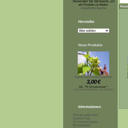
Verwenden Sie Stichworte, um
ein Produkt zu finden.
Kund
erweiterte Suche
Hersteller
Neue Produkte
Aganonerion polymorphum
3,00
€
inkl. 7% Umsatzsteuer *
zzgl.Versandkosten, hier klicken
Informationen
Vertrag widerrufen
Datenschutz
EU Umsatzsteuer
Bestellablauf