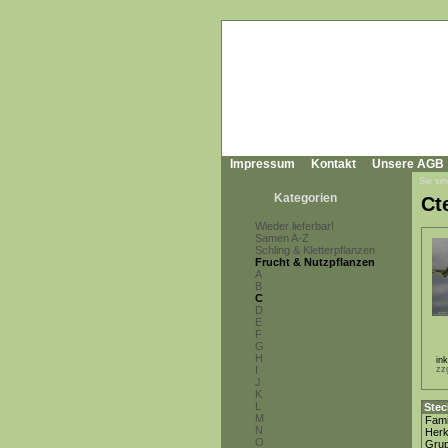
Impressum
Kontakt
Unsere AGB
Sie sin
Kategorien
Ct
Wieder lieferbar!
Samen A-Z
Schling & Kletterpflanzen
Frucht & Nutzpflanzen
A
B
C
D
E
F
G
H
in
I
zz
J
K
L
Stec
M
Fami
N
Herk
O
Gru