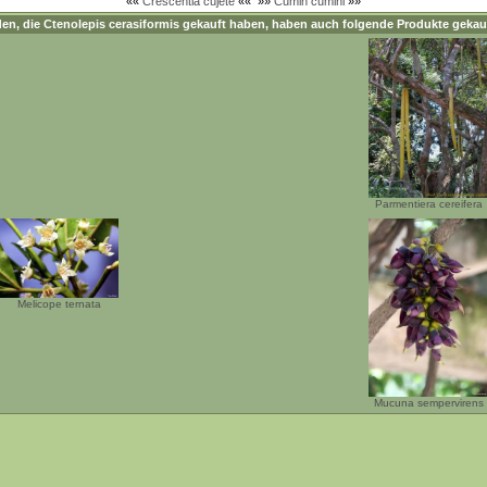
««
Crescentia cujete
««
»»
Cumin cumini
»»
en, die
Ctenolepis cerasiformis
gekauft haben, haben auch folgende Produkte gekau
Parmentiera cereifera
Melicope ternata
Mucuna sempervirens