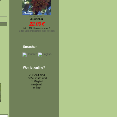
Pistacia vera
44,00EUR
22,00
€
inkl. 7% Umsatzsteuer *
zzgl.Versandkosten, hier klicken
Sprachen
Wer ist online?
Zur Zeit sind
525 Gäste und
1 Mitglied
(mirjana)
online.