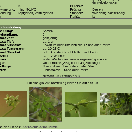
dunkelgelb, ocker
e:
10
Blütezeit:
winterung:
mind. 5-10°C
Früchte:
Beeren
wendung:
Topfgarten, Wintergarten
Standort:
vollsonnig-halbschattig
g:
Rarität:
ja
uchtanleitung
mehrung:
Samen
behandlung:
0
aat Zeit:
ganzjährig
aat Tiefe:
ca. 1 cm
aat Substrat:
Kokohum oder Anzuchterde + Sand oder Perlite
saat Temperatur:
ca. 20-25°C
aat Standort:
hell + konstant feucht halten, nicht naß
zeit:
ca. 1-2 Wochen
ssen:
in der Wachstumsperiode regelmäßig wässern
gen:
wöchentlich 0,2%ig oder Langzeitdünger
dlinge:
Spinnmilben > besonders unter Glas
trat:
Einheitserde + Sand oder Perlite
Mittwoch, 29. September 2010
Für eine größere Darstellung klicken Sie auf das Bild.
be eine Frage zu
Ctenolepis cerasiformis