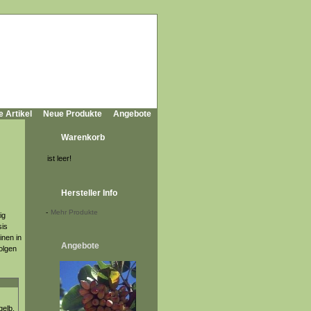
e Artikel
Neue Produkte
Angebote
Warenkorb
ist leer!
Hersteller Info
-
Mehr Produkte
ig
sis
inen in
Angebote
folgen
gelb,