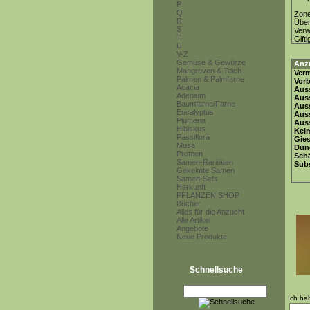
P
Q
Zon
R
Über
S
Ver
T
Gifti
U
V-Z
Gemüse & Gewürze
Anz
Mangroven & Teich
Ver
Palmen & Palmfarne
Vor
Acacia
Auss
Adenium
Auss
Baumfarne/Farne
Auss
Eucalyptus
Aus
Plumeria
Auss
Hibiskus
Keim
Passiflora
Gie
Musa
Dün
Proteen
Schä
Samen-Raritäten
Subs
Gekeimte Samen
Samen-Sets
Herkunft
PFLANZEN SHOP
Bücher
Alles für die Anzucht
Alle Artikel
Angebote
Neue Produkte
Schnellsuche
Ich ha