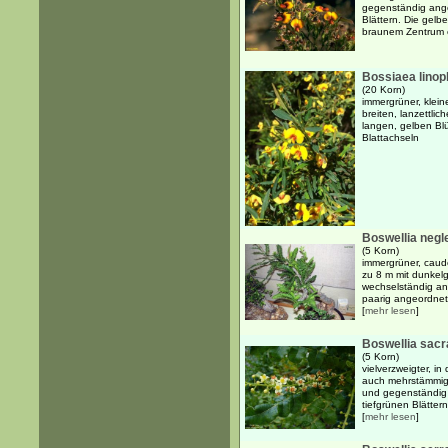
gegenständig ange
Blättern. Die gelb
braunem Zentrum e
Bossiaea linop
(20 Korn)
immergrüner, klein
breiten, lanzettlic
langen, gelben Bl
Blattachseln
Boswellia negl
(5 Korn)
immergrüner, caud
zu 8 m mit dunkel
wechselständig an
paarig angeordnete
[
mehr lesen
]
Boswellia sacr
(5 Korn)
vielverzweigter, i
auch mehrstämmige
und gegenständig 
tiefgrünen Blättern
[
mehr lesen
]