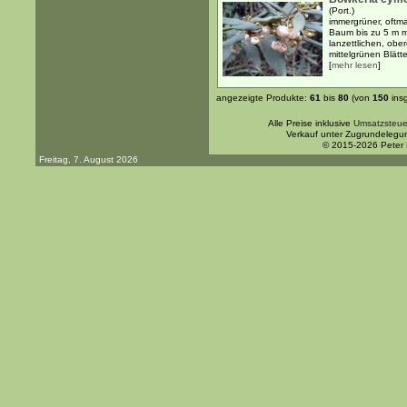
(Port.)
immergrüner, oftm
Baum bis zu 5 m m
lanzettlichen, ober
mittelgrünen Blätter
[
mehr lesen
]
angezeigte Produkte:
61
bis
80
(von
150
ins
Alle Preise inklusive
Umsatzsteue
Verkauf unter Zugrundelegu
© 2015-2026 Peter
Freitag, 7. August 2026