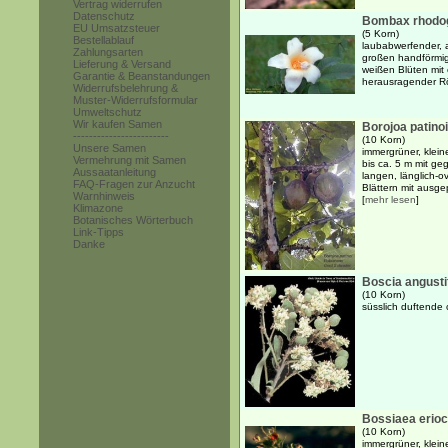
Vertrag widerrufen
Datenschutz
Bombax rhodo
EU Umsatzsteuer
(5 Korn)
Bestellablauf
laubabwerfender, 
Zahlungsarten
großen handförmig 
Lieferung & Versand
weißen Blüten mit
Garantie & Beanstandungen
herausragender R
Widerrufsbelehrung &
Muster-Widerrufsformular
Umweltschutz
Wir kaufen Samen
Borojoa patinoi
------------------------
(10 Korn)
Unsere Samen
immergrüner, klein
Vermehrung mit Samen
bis ca. 5 m mit g
Aussaatanleitung
langen, länglich-ov
FAQ-Fragen zur Anzucht
Blättern mit ausgep
Warnhinweis
[
mehr lesen
]
Klimazone
Botanisches Wörterbuch
Link-Tipps
Danke
Boscia angusti
(10 Korn)
süsslich duftende
Bossiaea erio
(10 Korn)
immergrüner, kleine