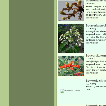
Boswellia serr
(5 Korn)
vielverzweigter, i
auch mehrstämmige
Rinde, überhänge
angeordneten, unpa
[
mehr lesen
]
Bourreria pulc
(10 Korn)
immergrüner klein
angeordneten, elli
Nervatur. Die klei
duftenden, weißen,
[
mehr lesen
]
Bouvardia terni
(1 Port.)
mehrjähriger, klei
angeordneten, oval
Die bis zu 4 cm la
roten Blüten ersche
[
mehr lesen
]
Bowkeria citri
(10 Korn)
Strauch, muschelf
Laub
Bowkeria cym