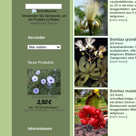
caudexbildender, 
zu 20 m mit einer
langgestielten, we
bestehend aus 5 el
Verwenden Sie Stichworte, um
tiefgrünen ...
ein Produkt zu finden.
[
mehr lesen
]
erweiterte Suche
Hersteller
Bombax grandi
(10 Korn)
laubabwerfender, 
ausladenden, offe
tiefgrünen Blätter
Zweigenden eine Ro
[
mehr lesen
]
Neue Produkte
Bombax malab
(10 Korn)
Ipomoea ternifolia
schnellwüchsiger,
3,50
€
mit dicken Dornen
Brettwurzeln ausb
inkl. 7% Umsatzsteuer *
langgestielten Blä
zzgl.Versandkosten, hier klicken
tiefgrünen ...
[
mehr lesen
]
Informationen