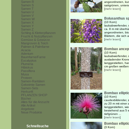
Samen R
angeordneten, kurz
Samen S
sattgrünen, unterse
Samen T
[
mehr lesen
]
Samen U
Samen V
Bolusanthus s
Samen W
(10 Korn)
Samen X
laubabwerfender, 
Samen Y
ca. 8 m mit überh
Samen Z
angeordneten, bis
Schling & Kletterpflanzen
Blättern, die sich a
Frucht & Nutzpflanzen
[
mehr lesen
]
Gemüse & Gewürze
Mangroven & Teich
Palmen & Palmfarne
Bombax ancep
Acacia
(10 Korn)
Adenium
laubabwerfender, d
Baumfarne/Farne
ausladender Krone
Eucalyptus
langgestielten, ha
Plumeria
cm großen weißen B
Hibiskus
[
mehr lesen
]
Passiflora
Musa
Proteen
Samen-Raritäten
Gekeimte Samen
Samen-Sets
Herkunft
Bombax ellipt
PFLANZEN SHOP
(10 Korn)
Bücher
caudexbildender, 
Alles für die Anzucht
zu 20 m mit einer
Alle Artikel
langgestielten, we
Angebote
bestehend aus 5 el
Neue Produkte
tiefgrünen ...
[
mehr lesen
]
Bombax ellipti
Schnellsuche
(3 Korn)