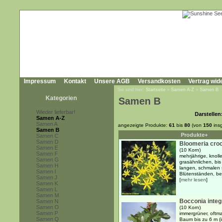
Impressum
Kontakt
Unsere AGB
Versandkosten
Vertrag wid
Sie sind hier:
Startseite
»
Samen A-Z
»
Samen B
Kategorien
Samen B
Wieder lieferbar!
Darstellen
Samen A-Z
Samen A
angezeigte Produkte:
61
bis
80
(von
150
ins
Samen B
Produkte+
Samen C
Samen D
Bloomeria cro
Samen E
(10 Korn)
Samen F
mehrjährige, knoll
Samen G
grasähnlichen, bis
Samen H
langen, schmalen 
Samen I
Blütenständen, bes
Samen J
[
mehr lesen
]
Samen K
Samen L
Samen M
Bocconia integr
Samen N
Samen O
(10 Korn)
Samen P
immergrüner, oftm
Samen Q
Baum bis zu 6 m (i