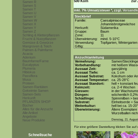
500 Korn
zur 
Samen R
Samen S
Samen T
inkl. 7% Umsatzsteuer *, zzgl.
Versandko
Samen U
Steckbrief
Samen V
Samen W
Familie:
Caesalpiniaceae
Samen X
Johannisbrotgewächse
Samen Y
Herkunft:
Südamerika
Samen Z
Gruppe:
Baum
Schling & Kletterpflanzen
Zone:
11
Frucht & Nutzpflanzen
Überwinterung:
mind. 5-10°C
Gemüse & Gewürze
Verwendung:
Topfgarten, Wintergarten
Mangroven & Teich
Giftig:
Palmen & Palmfarne
Acacia
Adenium
Anzuchtanleitung
Baumfarne/Farne
Vermehrung:
Samen/Steckling
Eucalyptus
Vorbehandlung:
mit heißem Wasse
Plumeria
Aussaat Zeit:
ganzjährig
Hibiskus
Aussaat Tiefe:
ca. 1 cm
Passiflora
Aussaat Substrat:
Kokohum oder Anz
Musa
Aussaat Temperatur:
ca. 25-28°C
Proteen
Aussaat Standort:
hell + konstant fe
Samen-Raritäten
Keimzeit:
ca. 2-4 Wochen
Gekeimte Samen
Giessen:
in der Wachstums
Samen-Sets
Düngen:
wöchentlich 0,2%
Herkunft
Schädlinge:
Spinnmilben > be
PFLANZEN SHOP
Substrat:
Einheitserde + Sa
Bücher
Weiterkultur:
hell bei ca. 15-20
Alles für die Anzucht
Überwinterung:
Ältere Exemplare 
Alle Artikel
Wurzelballen nicht
Angebote
Dienstag, 21. Augus
Neue Produkte
Für eine größere Darstellung klicken Sie auf 
Schnellsuche