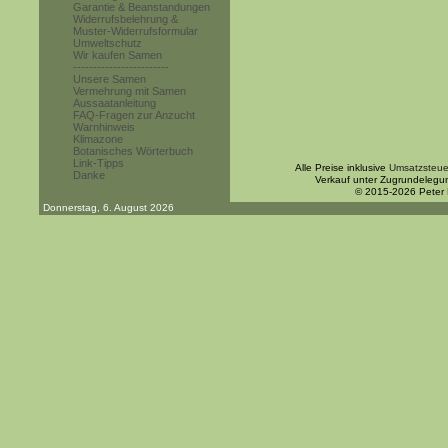
Garantie & Beanstandungen
Widerrufsbelehrung &
Muster-Widerrufsformular
Umweltschutz
Wir kaufen Samen
------------------------
Unsere Samen
Vermehrung mit Samen
Aussaatanleitung
FAQ-Fragen zur Anzucht
Warnhinweis
Klimazone
Botanisches Wörterbuch
Link-Tipps
Alle Preise inklusive
Umsatzsteue
Danke
Verkauf unter Zugrundelegu
© 2015-2026 Peter
Donnerstag, 6. August 2026