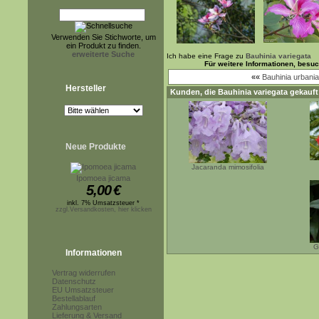
Verwenden Sie Stichworte, um
ein Produkt zu finden.
erweiterte Suche
Ich habe eine Frage zu
Bauhinia variegata
Für weitere Informationen, besu
««
Bauhinia urbani
Hersteller
Kunden, die
Bauhinia variegata
gekauft
Neue Produkte
Jacaranda mimosifolia
Ipomoea jicama
5,00
€
inkl. 7% Umsatzsteuer *
zzgl.Versandkosten, hier klicken
G
Informationen
Vertrag widerrufen
Datenschutz
EU Umsatzsteuer
Bestellablauf
Zahlungsarten
Lieferung & Versand