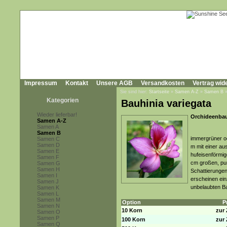
Impressum
Kontakt
Unsere AGB
Versandkosten
Vertrag wid
Sie sind hier:
Startseite
»
Samen A-Z
»
Samen B
Kategorien
Bauhinia variegata
Wieder lieferbar!
Orchideenbau
Samen A-Z
Samen A
Samen B
immergrüner od
Samen C
Samen D
m mit einer a
Samen E
hufeisenförmig
Samen F
cm großen, pur
Samen G
Samen H
Schattierungen
Samen I
erscheinen ein
Samen J
unbelaubten 
Samen K
Samen L
Samen M
Option
P
Samen N
10 Korn
zur 
Samen O
Samen P
100 Korn
zur 
Samen Q