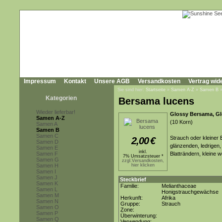
Impressum
Kontakt
Unsere AGB
Versandkosten
Vertrag wid
Sie sind hier:
Startseite
»
Samen A-Z
»
Samen B
Kategorien
Bersama lucens
Wieder lieferbar!
Glossy Bersama, Gl
Samen A-Z
(10 Korn)
Samen A
Samen B
Samen C
Strauch oder kleiner 
2,00
€
Samen D
glänzenden, ledrigen, t
Samen E
inkl.
Samen F
Blatträndern, kleine 
7% Umsatzsteuer *
Samen G
zzgl.Versandkosten,
Samen H
hier klicken
Samen I
Samen J
Steckbrief
Samen K
Familie:
Melianthaceae
Samen L
Honigstrauchgewächse
Samen M
Herkunft:
Afrika
Samen N
Gruppe:
Strauch
Samen O
Zone:
Samen P
Überwinterung:
Samen Q
Verwendung: