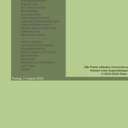
Vertrag widerrufen
Datenschutz
EU Umsatzsteuer
Bestellablauf
Zahlungsarten
Lieferung & Versand
Garantie & Beanstandungen
Widerrufsbelehrung &
Muster-Widerrufsformular
Umweltschutz
Wir kaufen Samen
------------------------
Unsere Samen
Vermehrung mit Samen
Aussaatanleitung
FAQ-Fragen zur Anzucht
Warnhinweis
Klimazone
Botanisches Wörterbuch
Link-Tipps
Alle Preise inklusive
Umsatzsteue
Danke
Verkauf unter Zugrundelegu
© 2015-2026 Peter
Freitag, 7. August 2026