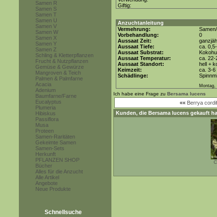
Samen R
Giftig:
Samen S
Samen T
Samen U
Anzuchtanleitung
Samen V
Vermehrung:
Samen/
Samen W
Vorbehandlung:
0
Samen X
Aussaat Zeit:
ganzjäh
Samen Y
Aussaat Tiefe:
ca. 0,5
Samen Z
Aussaat Substrat:
Kokohum
Schling & Kletterpflanzen
Aussaat Temperatur:
ca. 22-
Frucht & Nutzpflanzen
Aussaat Standort:
hell + 
Gemüse & Gewürze
Keimzeit:
ca. 3-
Mangroven & Teich
Schädlinge:
Spinnmi
Palmen & Palmfarne
Acacia
Montag, 
Adenium
Ich habe eine Frage zu
Bersama lucens
Baumfarne/Farne
Eucalyptus
««
Berrya cordif
Plumeria
Kunden, die
Bersama lucens
gekauft ha
Hibiskus
Passiflora
Musa
Proteen
Samen-Raritäten
Gekeimte Samen
Samen-Sets
Herkunft
PFLANZEN SHOP
C
Bücher
Alles für die Anzucht
Alle Artikel
Angebote
Neue Produkte
Schnellsuche