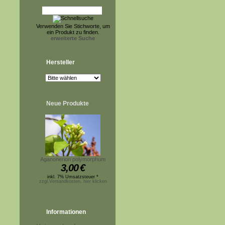
Verwenden Sie Stichworte, um
ein Produkt zu finden.
erweiterte Suche
Hersteller
Neue Produkte
Aganonerion polymorphum
3,00
€
inkl. 7% Umsatzsteuer *
zzgl.Versandkosten, hier klicken
Informationen