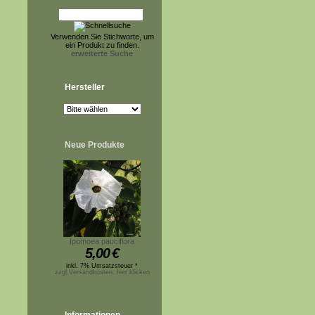
Verwenden Sie Stichworte, um
ein Produkt zu finden.
erweiterte Suche
Hersteller
Neue Produkte
Ipomoea pauciflora
5,00
€
inkl. 7% Umsatzsteuer *
zzgl.Versandkosten, hier klicken