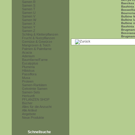
Samen R
Baeckea 
Samen S
Bauhinia
Samen T
Boswellia
Samen U
Bourreria
Samen V
Bulbine f
Samen W
Bulbine la
Bulbine n
Samen X
Bauhinia 
Samen Y
Brugmans
Samen Z
Bossiaea 
Schling & Kletterpflanzen
Brugmans
Frucht & Nutzpflanzen
Gemüse & Gewürze
Mangroven & Teich
Palmen & Palmfarne
Acacia
Adenium
Baumfarne/Farne
Eucalyptus
Plumeria
Hibiskus
Passiflora
Musa
Proteen
Samen-Raritäten
Gekeimte Samen
Samen-Sets
Herkunft
PFLANZEN SHOP
Bücher
Alles für die Anzucht
Alle Artikel
Angebote
Neue Produkte
Schnellsuche