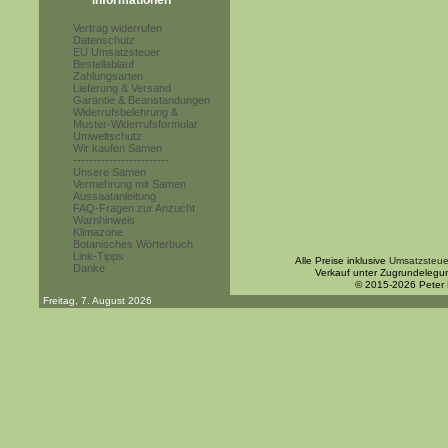
Informationen
Vertrag widerrufen
Datenschutz
EU Umsatzsteuer
Bestellablauf
Zahlungsarten
Lieferung & Versand
Garantie & Beanstandungen
Widerrufsbelehrung &
Muster-Widerrufsformular
Umweltschutz
Wir kaufen Samen
------------------------
Unsere Samen
Vermehrung mit Samen
Aussaatanleitung
FAQ-Fragen zur Anzucht
Warnhinweis
Klimazone
Botanisches Wörterbuch
Link-Tipps
Alle Preise inklusive
Umsatzsteue
Danke
Verkauf unter Zugrundelegu
© 2015-2026 Peter
Freitag, 7. August 2026