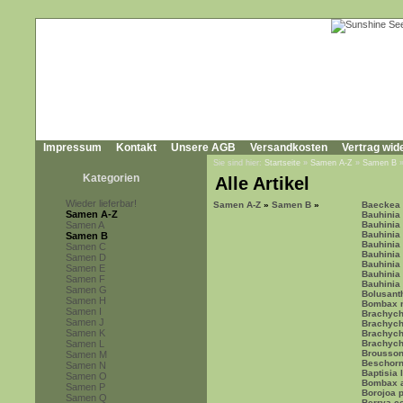
Impressum
Kontakt
Unsere AGB
Versandkosten
Vertrag wid
Sie sind hier:
Startseite
»
Samen A-Z
»
Samen B
Kategorien
Alle Artikel
Wieder lieferbar!
Samen A-Z
»
Samen B
»
Baeckea
Samen A-Z
Bauhinia 
Samen A
Bauhinia
Bauhinia
Samen B
Bauhinia
Samen C
Bauhinia
Samen D
Bauhinia
Samen E
Bauhinia
Samen F
Bauhinia
Samen G
Bolusant
Samen H
Bombax 
Samen I
Brachychi
Samen J
Brachychi
Samen K
Brachych
Samen L
Brachychi
Brousson
Samen M
Beschorn
Samen N
Baptisia 
Samen O
Bombax 
Samen P
Borojoa p
Samen Q
Berrya co