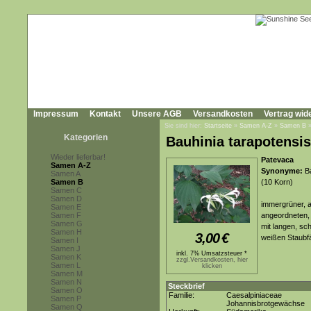
Impressum
Kontakt
Unsere AGB
Versandkosten
Vertrag wid
Sie sind hier:
Startseite
»
Samen A-Z
»
Samen B
Kategorien
Bauhinia tarapotensis
Wieder lieferbar!
Patevaca
Samen A-Z
Synonyme:
Ba
Samen A
Samen B
(10 Korn)
Samen C
Samen D
immergrüner, 
Samen E
Samen F
angeordneten, 
Samen G
mit langen, sc
Samen H
3,00
€
weißen Staubf
Samen I
Samen J
inkl. 7% Umsatzsteuer *
Samen K
zzgl.Versandkosten, hier
Samen L
klicken
Samen M
Samen N
Steckbrief
Samen O
Familie:
Caesalpiniaceae
Samen P
Johannisbrotgewächse
Samen Q