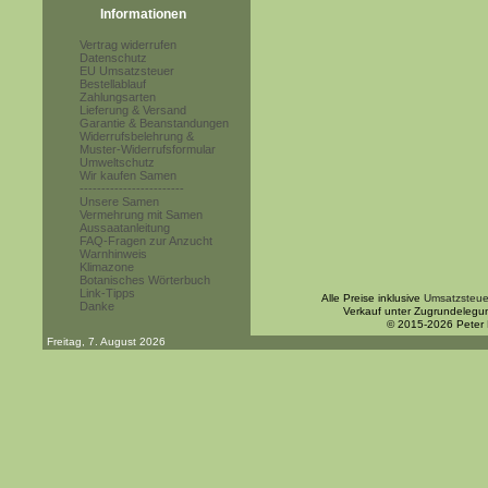
Informationen
Vertrag widerrufen
Datenschutz
EU Umsatzsteuer
Bestellablauf
Zahlungsarten
Lieferung & Versand
Garantie & Beanstandungen
Widerrufsbelehrung &
Muster-Widerrufsformular
Umweltschutz
Wir kaufen Samen
------------------------
Unsere Samen
Vermehrung mit Samen
Aussaatanleitung
FAQ-Fragen zur Anzucht
Warnhinweis
Klimazone
Botanisches Wörterbuch
Link-Tipps
Alle Preise inklusive
Umsatzsteue
Danke
Verkauf unter Zugrundelegu
© 2015-2026 Peter
Freitag, 7. August 2026