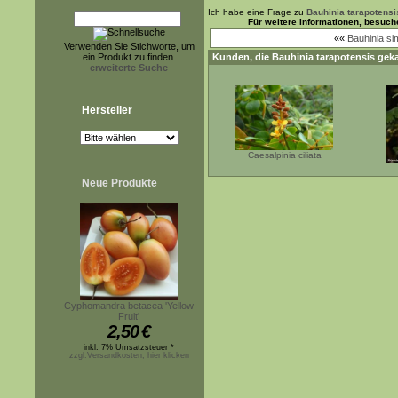
Ich habe eine Frage zu
Bauhinia tarapotensi
Für weitere Informationen, besuch
««
Bauhinia sim
Verwenden Sie Stichworte, um
ein Produkt zu finden.
Kunden, die
Bauhinia tarapotensis
geka
erweiterte Suche
Hersteller
Caesalpinia ciliata
Neue Produkte
Cyphomandra betacea 'Yellow
Fruit'
2,50
€
inkl. 7% Umsatzsteuer *
zzgl.Versandkosten, hier klicken