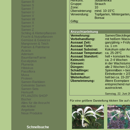
Herkunft:
Südamerika
Samen R
Gruppe:
Strauch
Samen S
Zone:
10
Samen T
Überwinterung:
mind. 10-15°C
Samen U
Verwendung:
Topfgarten, Wintergarten
Samen V
Bonsai
Samen W
Giftig:
Samen X
Samen Y
Samen Z
Anzuchtanleitung
Schling & Kletterpflanzen
Vermehrung:
Samen/Steckling
Frucht & Nutzpflanzen
Vorbehandlung:
mit heißem Wasse
Gemüse & Gewürze
Aussaat Zeit:
ganzjährig > Frü
Mangroven & Teich
Aussaat Tiefe:
ca. 1 cm
Palmen & Palmfarne
Aussaat Substrat:
Kokohum oder Anz
Acacia
Aussaat Temperatur:
ca. 25-28°C
Adenium
Aussaat Standort:
hell + konstant fe
Baumfarne/Farne
Keimzeit:
ca. 2-4 Wochen
Eucalyptus
Giessen:
in der Wachstum
Plumeria
Düngen:
alle 2 Wochen 0,
Hibiskus
Schädlinge:
Spinnmilben > be
Passiflora
Substrat:
Einheitserde + 2/
Musa
Weiterkultur:
hell bei ca. 15-20
Proteen
Überwinterung:
Ältere Exemplare
Samen-Raritäten
entsprechend nur 
Gekeimte Samen
austrocknet.
Samen-Sets
Herkunft
Samstag, 22. Juni 2
PFLANZEN SHOP
Bücher
Für eine größere Darstellung klicken Sie auf 
Alles für die Anzucht
Alle Artikel
Angebote
Neue Produkte
Schnellsuche