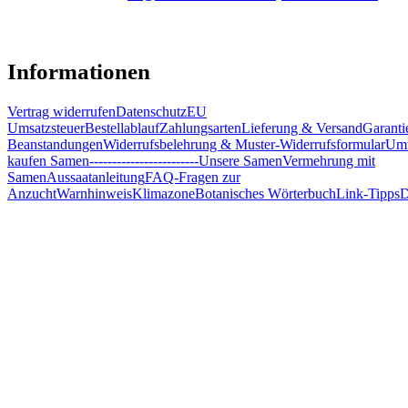
Informationen
Vertrag widerrufen
Datenschutz
EU
Umsatzsteuer
Bestellablauf
Zahlungsarten
Lieferung & Versand
Garanti
Beanstandungen
Widerrufsbelehrung & Muster-Widerrufsformular
Umw
kaufen Samen
------------------------
Unsere Samen
Vermehrung mit
Samen
Aussaatanleitung
FAQ-Fragen zur
Anzucht
Warnhinweis
Klimazone
Botanisches Wörterbuch
Link-Tipps
D