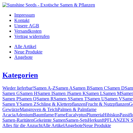
Impressum
Kontakt
Unsere AGB
Versandkosten
Vertrag widerrufen
Alle Artikel
Neue Produkte
Angebote
Kategorien
Wieder lieferbar!
Samen A-Z
Samen A
Samen B
Samen C
Samen D
Sam
Samen G
Samen H
Samen I
Samen J
Samen K
Samen L
Samen M
Same
Samen P
Samen Q
Samen R
Samen S
Samen T
Samen U
Samen V
Same
Samen Y
Samen Z
Schling & Kletterpflanzen
Frucht & Nutzpflanzen
G
Gewürze
Mangroven & Teich
Palmen & Palmfarne
Acacia
Adenium
Baumfarne/Farne
Eucalyptus
Plumeria
Hibiskus
Passifl
Samen-Raritäten
Gekeimte Samen
Samen-Sets
Herkunft
PFLANZEN 
Alles für die Anzucht
Alle Artikel
Angebote
Neue Produkte