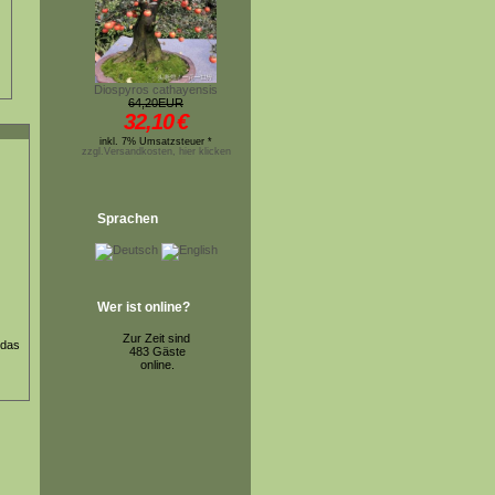
Diospyros cathayensis
64,20EUR
32,10
€
inkl. 7% Umsatzsteuer *
zzgl.Versandkosten, hier klicken
Sprachen
Wer ist online?
Zur Zeit sind
 das
483 Gäste
online.