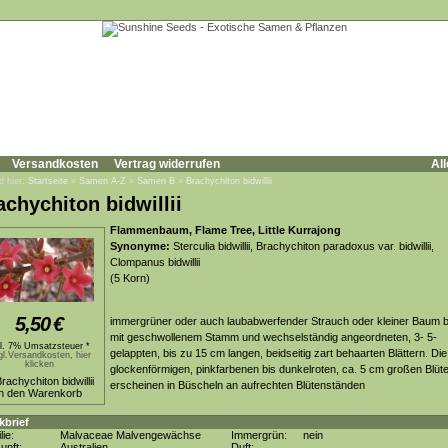
Versandkosten
Vertrag widerrufen
All
d hier:
Startseite
»
Samen A-Z
»
Samen B
»
Brachychiton bidwillii
achychiton bidwillii
Flammenbaum, Flame Tree, Little Kurrajong
Synonyme:
Sterculia bidwillii, Brachychiton paradoxus var. bidwillii,
Clompanus bidwillii
(5 Korn)
5,50
€
immergrüner oder auch laubabwerfender Strauch oder kleiner Baum b
mit geschwollenem Stamm und wechselständig angeordneten, 3- 5-
kl. 7% Umsatzsteuer *
gelappten, bis zu 15 cm langen, beidseitig zart behaarten Blättern. Die
gl.Versandkosten, hier
klicken
glockenförmigen, pinkfarbenen bis dunkelroten, ca. 5 cm großen Blüt
erscheinen in Büscheln an aufrechten Blütenständen
kbrief
lie:
Malvaceae Malvengewächse
Immergrün:
nein
unft:
Australien
Duft: