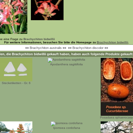
be eine Frage zu
Brachychiton bidwillii
Für weitere Informationen, besuchen Sie bitte die Homepage zu
Brachychiton bidwillii
.
««
Brachychiton australis
««
»»
Brachychiton discolor
»»
en, die
Brachychiton bidwillii
gekauft haben, haben auch folgende Produkte gekauft
Apodanthera sagittifolia
Stecketiketten - Gr. 6
Posadaea sphaerocarp
Ipomoea cordofana