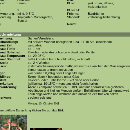
ppe:
Baum
Blüte:
pink, rosa, altrosa,
malvenfarben
e:
9
Blütezeit:
winterung:
mind. 0-5°C
Früchte:
Balgfrüchte
wendung:
Topfgarten, Wintergarten,
Standort:
vollsonnig-halbschattig
Bonsai
g:
Rarität:
uchtanleitung
mehrung:
Samen/Veredelung
behandlung:
mit heißem Wasser übergießen + ca. 24-48 Std. einweichen
aat Zeit:
ganzjährig
aat Tiefe:
ca. 1 cm
aat Substrat:
Kokohum oder Anzuchterde + Sand oder Perlite
saat Temperatur:
ca. 20-25°C
aat Standort:
hell + konstant leicht feucht halten, nicht naß
zeit:
ca. 2-4 Wochen
ssen:
in der Wachstumsperiode mäßig wässern + zwischen den Wassergaben
immer etwas antrocknen lassen
gen:
wöchentlich 0,2%ig oder Langzeitdünger
dlinge:
Spinnmilben > besonders unter Glas
trat:
Kakteen- oder Einheitserde + 2/3 Sand oder Perlite
erkultur:
hell bei ca. 10-15ºC + konstant leicht feucht halten
rwinterung:
Ältere Exemplare hell bei ca. 5-10°C und nur sporadisch in größeren
Abständen und kleinen Mengen gießen. Bei kühlerer Überwinterung wird
Laub abgeworfen und während der laublosen Zeit trocken halten.
erkung:
trockenresistent!
Montag, 10. Oktober 2011
ine größere Darstellung klicken Sie auf das Bild.