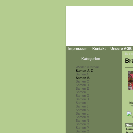
Impressum
Kontakt
Unsere AGB
Sie sin
Kategorien
Br
Wieder lieferbar!
Samen A-Z
Samen A
Samen B
Samen C
Samen D
Samen E
Samen F
Samen G
Samen H
Samen I
in
zz
Samen J
Samen K
Samen L
Samen M
Samen N
Samen O
Stec
Samen P
Fami
Samen Q
Herk