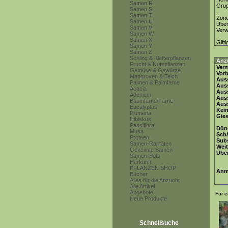
Samen R
Gru
Samen S
Samen T
Zon
Samen U
Über
Samen V
Ver
Samen W
Samen X
Gifti
Samen Y
Samen Z
Schling & Kletterpflanzen
Anz
Frucht & Nutzpflanzen
Ver
Gemüse & Gewürze
Vor
Mangroven & Teich
Auss
Palmen & Palmfarne
Auss
Acacia
Auss
Adenium
Aus
Baumfarne/Farne
Auss
Eucalyptus
Keim
Plumeria
Gie
Hibiskus
Passiflora
Dün
Musa
Schä
Proteen
Subs
Samen-Raritäten
Weit
Gekeimte Samen
Übe
Samen-Sets
Herkunft
PFLANZEN SHOP
Anm
Bücher
Alles für die Anzucht
Alle Artikel
Angebote
Für e
Neue Produkte
Schnellsuche