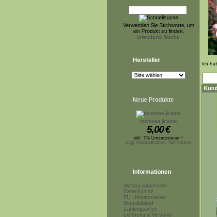
Verwenden Sie Stichworte, um
ein Produkt zu finden.
erweiterte Suche
Hersteller
Ich ha
Kund
Neue Produkte
Ipomoea jicama
5,00
€
inkl. 7% Umsatzsteuer *
zzgl.Versandkosten, hier klicken
Informationen
Vertrag widerrufen
Datenschutz
EU Umsatzsteuer
Bestellablauf
Zahlungsarten
Lieferung & Versand