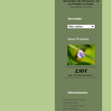
Verwenden Sie Stichworte, um
ein Produkt zu finden.
erweiterte Suche
Hersteller
Neue Produkte
Calopogonium mucunoides
2,50
€
inkl. 7% Umsatzsteuer *
zzgl.Versandkosten, hier klicken
Informationen
Vertrag widerrufen
Datenschutz
EU Umsatzsteuer
Bestellablauf