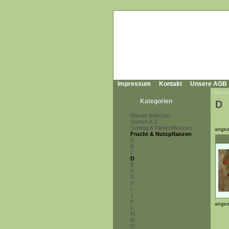
Impressum
Kontakt
Unsere AGB
Sie sin
Kategorien
D
Wieder lieferbar!
Samen A-Z
Schling & Kletterpflanzen
angez
Frucht & Nutzpflanzen
A
B
C
D
E
F
G
H
I
J
K
angez
L
M
N
O