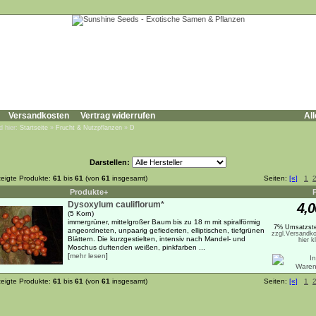
Versandkosten
Vertrag widerrufen
All
d hier:
Startseite
»
Frucht & Nutzpflanzen
»
D
Darstellen:
eigte Produkte:
61
bis
61
(von
61
insgesamt)
Seiten:
[«]
1
Produkte+
Dysoxylum cauliflorum*
4,0
(5 Korn)
immergrüner, mittelgroßer Baum bis zu 18 m mit spiralförmig
7% Umsatzste
angeordneten, unpaarig gefiederten, elliptischen, tiefgrünen
zzgl.Versandko
Blättern. Die kurzgestielten, intensiv nach Mandel- und
hier k
Moschus duftenden weißen, pinkfarben ...
[
mehr lesen
]
eigte Produkte:
61
bis
61
(von
61
insgesamt)
Seiten:
[«]
1