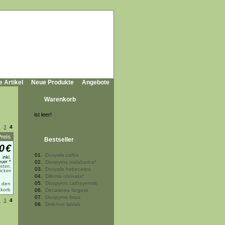
e Artikel
Neue Produkte
Angebote
Warenkorb
ist leer!
2
3
4
Preis
Bestseller
0
€
01.
Dovyalis caffra
inkl.
uer *
02.
Diospyros malabarica*
sten,
03.
Dovyalis hebecarpa
licken
04.
Dillenia obovata*
05.
Diospyros cathayensis
06.
Decaisnea fargesii
07.
Diospyros lotus
2
3
4
08.
Dolichos lablab