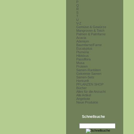
P
Q
R
S
T
U
V-Z
Gemüse & Gewürze
Mangroven & Teich
Palmen & Palmfarne
Acacia
Adenium
Baumfarne/Farne
Eucalyptus
Plumeria
Hibiskus
Passiflora
Musa
Proteen
Samen-Raritäten
Gekeimte Samen
Samen-Sets
Herkunft
PFLANZEN SHOP
Bücher
Alles für die Anzucht
Alle Artikel
Angebote
Neue Produkte
Schnellsuche