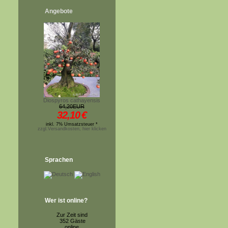
Angebote
Diospyros cathayensis
64,20EUR
32,10
€
inkl. 7% Umsatzsteuer *
zzgl.Versandkosten, hier klicken
Sprachen
Wer ist online?
Zur Zeit sind
352 Gäste
online.