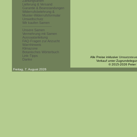
Zahlungsarten
Lieferung & Versand
Garantie & Beanstandungen
Widerrufsbelehrung &
Muster-Widerrufsformular
Umweltschutz
Wir kaufen Samen
------------------------
Unsere Samen
Vermehrung mit Samen
Aussaatanleitung
FAQ-Fragen zur Anzucht
Warnhinweis
Klimazone
Botanisches Wörterbuch
Link-Tipps
Alle Preise inklusive
Umsatzsteue
Danke
Verkauf unter Zugrundelegu
© 2015-2026 Peter
Freitag, 7. August 2026