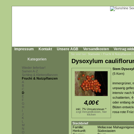
Impressum
Kontakt
Unsere AGB
Versandkosten
Vertrag wid
Sie sind hier:
Startseite
»
Frucht & Nutzpflanzen
Kategorien
Dysoxylum caulifloru
Wieder lieferbar!
Stem Dysoxy
Samen A-Z
(5 Korn)
Schling & Kletterpflanzen
Frucht & Nutzpflanzen
A
immergrüner, m
B
unpaarig gefied
C
D
intensiv nach
E
schattierten, 
F
4,00
€
oder entlang d
G
H
Blüten entwicke
inkl. 7% Umsatzsteuer *
I
rosa-rote Früc
zzgl.Versandkosten, hier
J
klicken
K
L
Steckbrief
M
Familie:
Meliaceae Mahagonigew
N
Herkunft:
Südostasien
O