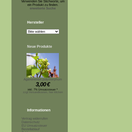
Verwenden Sie Stichworte, um
ein Produkt zu finden.
erweiterte Suche
Hersteller
Neue Produkte
Aganonerion polymorphum
3,00
€
inkl. 7% Umsatzsteuer *
zzgl.Versandkosten, hier klicken
Informationen
Vertrag widerrufen
Datenschutz
EU Umsatzsteuer
Bestellablauf