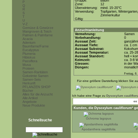
Gruppe:
Baum
P
Zone:
12
Q
Überwinterung:
mind. 15-20°C
R
Verwendung:
Topfgarten, Wintergarten
S
Zimmerkultur
T
Giftig:
U
V-Z
Gemüse & Gewürze
Anzuchtanleitung
Mangroven & Teich
Vermehrung:
Samen
Palmen & Palmfarne
Vorbehandlung:
0
Acacia
Aussaat Zeit:
ganzjähr
Adenium
Aussaat Tiefe:
ca. 1 cm
Baumfarne/Farne
Aussaat Substrat:
Kokohum 
Eucalyptus
Aussaat Temperatur:
ca. 25-2
Plumeria
Aussaat Standort:
hell + ko
Hibiskus
Keimzeit:
ca. 3-8 
Passiflora
Giessen:
in der W
Musa
Düngen:
monatlic
Proteen
Samen-Raritäten
Freitag, 6
Gekeimte Samen
Samen-Sets
Für eine größere Darstellung klicken Sie au
Herkunft
PFLANZEN SHOP
Bücher
Alles für die Anzucht
Ich habe eine Frage zu
Dysoxylum cauliflor
Alle Artikel
««
Angebote
Neue Produkte
Kunden, die
Dysoxylum cauliflorum*
ge
Ochroma lagopus
Schnellsuche
Apodanthera sagittifolia
P