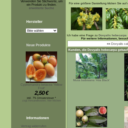
Verwenden Sie Stichworte, um
Für eine größere Darstellung klicken Sie auf 
ein Produkt zu finden.
erweiterte Suche
Hersteller
Ich habe eine Frage zu
Dovyalis hebecarpa
Für weitere Informationen, besuc
««
Dovyalis caf
Neue Produkte
Kunden, die
Dovyalis hebecarpa
gekauf
Musa balbisiana 'Atia Black'
Cyphomandra betacea 'Yellow
Fruit'
2,50
€
inkl. 7% Umsatzsteuer *
zzgl.Versandkosten, hier klicken
Informationen
Vertrag widerrufen