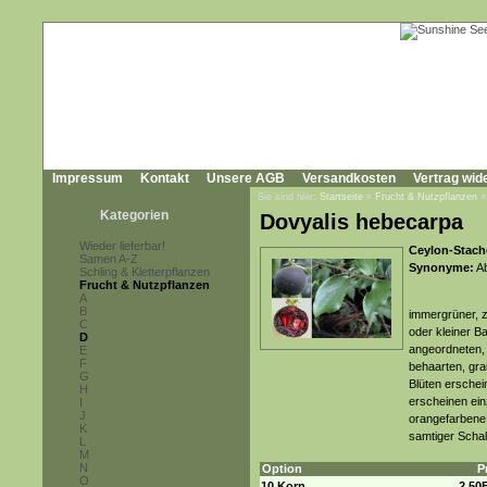
Impressum
Kontakt
Unsere AGB
Versandkosten
Vertrag wid
Sie sind hier:
Startseite
»
Frucht & Nutzpflanzen
Kategorien
Dovyalis hebecarpa
Wieder lieferbar!
Ceylon-Stach
Samen A-Z
Synonyme:
Ab
Schling & Kletterpflanzen
Frucht & Nutzpflanzen
A
B
immergrüner, z
C
oder kleiner B
D
angeordneten, 
E
F
behaarten, gra
G
Blüten erschei
H
erscheinen ein
I
J
orangefarbene 
K
samtiger Scha
L
M
N
Option
P
O
10 Korn
2,50