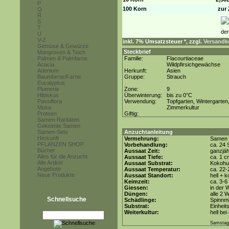
P
100 Korn
zur 
Q
R
S
T
U
V-Z
inkl. 7% Umsatzsteuer *, zzgl.
Versandko
Gemüse & Gewürze
Steckbrief
Mangroven & Teich
Palmen & Palmfarne
Familie:
Flacourtiaceae
Acacia
Wildpfirsichgewächse
Adenium
Herkunft:
Asien
Baumfarne/Farne
Gruppe:
Strauch
Eucalyptus
Plumeria
Zone:
9
Hibiskus
Überwinterung:
bis zu 0°C
Passiflora
Verwendung:
Topfgarten, Wintergarten
Musa
Zimmerkultur
Proteen
Giftig:
Samen-Raritäten
Gekeimte Samen
Samen-Sets
Anzuchtanleitung
Herkunft
Vermehrung:
Samen
PFLANZEN SHOP
Vorbehandlung:
ca. 24 
Bücher
Aussaat Zeit:
ganzjäh
Alles für die Anzucht
Aussaat Tiefe:
ca. 1 c
Alle Artikel
Aussaat Substrat:
Kokohum
Angebote
Aussaat Temperatur:
ca. 22-
Neue Produkte
Aussaat Standort:
hell + 
Keimzeit:
ca. 3-
Giessen:
in der
Düngen:
alle 2 
Schnellsuche
Schädlinge:
Spinnmi
Substrat:
Einheit
Weiterkultur:
hell be
Samstag