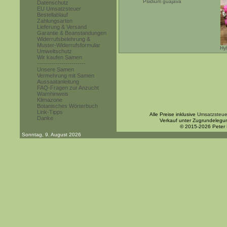
Psidium guajava
Datenschutz
EU Umsatzsteuer
Bestellablauf
Zahlungsarten
Lieferung & Versand
Garantie & Beanstandungen
Widerrufsbelehrung &
Muster-Widerrufsformular
Hyl
Umweltschutz
Wir kaufen Samen
------------------------
Unsere Samen
Vermehrung mit Samen
Aussaatanleitung
FAQ-Fragen zur Anzucht
Warnhinweis
Klimazone
Botanisches Wörterbuch
Link-Tipps
Alle Preise inklusive
Umsatzsteue
Danke
Verkauf unter Zugrundelegu
© 2015-2026 Peter
Sonntag, 9. August 2026