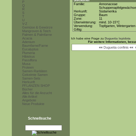
Steckbrief
P
Familie:
Annonaceae
Q
Schuppenapfelgewächse
R
Herkunft:
Südamerika
S
Gruppe:
Baum
T
Zone:
11
U
Überwinterung:
mind. 10-15°C
V-Z
Verwendung:
Topfgarten, Wintergarten
Gemüse & Gewürze
Giftig:
Mangroven & Teich
Palmen & Palmfarne
Acacia
Ich habe eine Frage zu
Duguetia lepidota
Adenium
Für weitere Informationen, bes
Baumfarne/Farne
««
Duguetia confinis
««
Eucalyptus
Plumeria
Hibiskus
Passiflora
Musa
Proteen
Samen-Raritäten
Gekeimte Samen
Samen-Sets
Herkunft
PFLANZEN SHOP
Bücher
Alles für die Anzucht
Alle Artikel
Angebote
Neue Produkte
Schnellsuche