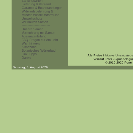
Zahlungsarten
Lieferung & Versand
Garantie & Beanstandungen
Widerrufsbelehrung &
Muster-Widerrufsformular
Umweltschutz
Wir kaufen Samen
------------------------
Unsere Samen
Vermehrung mit Samen
Aussaatanleitung
FAQ-Fragen zur Anzucht
Warnhinweis
Klimazone
Botanisches Wörterbuch
Link-Tipps
Alle Preise inklusive
Umsatzsteue
Danke
Verkauf unter Zugrundelegu
© 2015-2026 Peter
Samstag, 8. August 2026