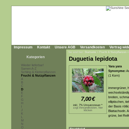
Impressum
Kontakt
Unsere AGB
Versandkosten
Vertrag wid
Sie sind hier:
Startseite
»
Frucht & Nutzpflanzen
Kategorien
Duguetia lepidota
Wieder lieferbar!
Yara yara
Samen A-Z
Synonyme:
An
Schling & Kletterpflanzen
Frucht & Nutzpflanzen
(1 Korn)
A
B
C
immergrüner, h
D
wechselständig
E
F
breiten, schma
7,00
€
G
elliptischen, t
H
inkl. 7% Umsatzsteuer *
der Basis rötli
I
zzgl.Versandkosten, hier
J
klicken
Blattachseln. 
K
grüne, bei Reif
L
M
N
O