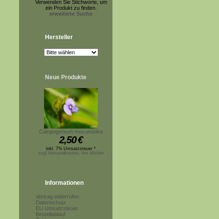
Verwenden Sie Stichworte, um
ein Produkt zu finden.
erweiterte Suche
Hersteller
Neue Produkte
Calopogonium mucunoides
2,50
€
inkl. 7% Umsatzsteuer *
zzgl.Versandkosten, hier klicken
Informationen
Vertrag widerrufen
Datenschutz
EU Umsatzsteuer
Bestellablauf