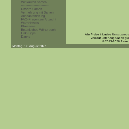
Wir kaufen Samen
------------------------
Unsere Samen
Vermehrung mit Samen
Aussaatanleitung
FAQ-Fragen zur Anzucht
Warnhinweis
Klimazone
Botanisches Wörterbuch
Link-Tipps
Alle Preise inklusive
Umsatzsteue
Danke
Verkauf unter Zugrundelegu
© 2015-2026 Peter
Montag, 10. August 2026