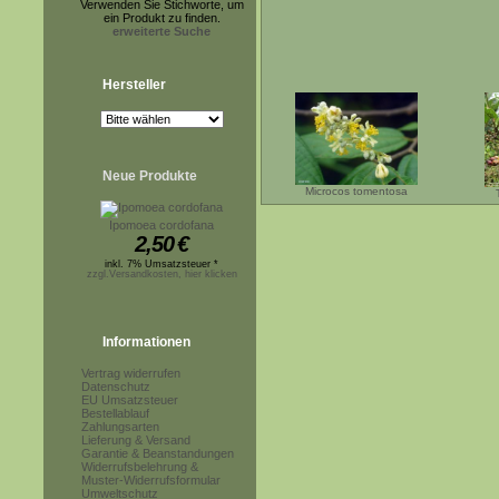
Verwenden Sie Stichworte, um
ein Produkt zu finden.
erweiterte Suche
Hersteller
Neue Produkte
Microcos tomentosa
Ipomoea cordofana
2,50
€
inkl. 7% Umsatzsteuer *
zzgl.Versandkosten, hier klicken
Informationen
Vertrag widerrufen
Datenschutz
EU Umsatzsteuer
Bestellablauf
Zahlungsarten
Lieferung & Versand
Garantie & Beanstandungen
Widerrufsbelehrung &
Muster-Widerrufsformular
Umweltschutz