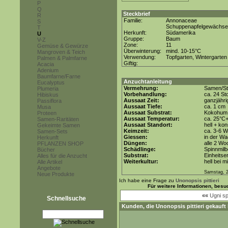
P
Q
Steckbrief
R
Familie:
Annonaceae
S
Schuppenapfelgewächse
T
Herkunft:
Südamerika
U
Gruppe:
Baum
V-Z
Zone:
11
Gemüse & Gewürze
Überwinterung:
mind. 10-15°C
Mangroven & Teich
Verwendung:
Topfgarten, Wintergarten
Palmen & Palmfarne
Giftig:
Acacia
Adenium
Baumfarne/Farne
Anzuchtanleitung
Eucalyptus
Vermehrung:
Samen/St
Plumeria
Vorbehandlung:
ca. 24 S
Hibiskus
Aussaat Zeit:
ganzjähri
Passiflora
Aussaat Tiefe:
ca. 1 cm
Musa
Aussaat Substrat:
Kokohum 
Proteen
Aussaat Temperatur:
ca. 25°C
Samen-Raritäten
Aussaat Standort:
hell + kon
Gekeimte Samen
Keimzeit:
ca. 3-6 
Samen-Sets
Giessen:
in der W
Herkunft
Düngen:
alle 2 Wo
PFLANZEN SHOP
Schädlinge:
Spinnmilb
Bücher
Substrat:
Einheitse
Alles für die Anzucht
Weiterkultur:
hell bei m
Alle Artikel
Angebote
Samstag, 2
Neue Produkte
Ich habe eine Frage zu
Unonopsis pittieri
Für weitere Informationen, bes
««
Ugni sp
Schnellsuche
Kunden, die
Unonopsis pittieri
gekauft 