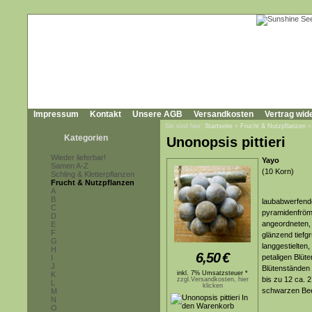
Impressum
Kontakt
Unsere AGB
Versandkosten
Vertrag wid
Sie sind hier:
Startseite
»
Frucht & Nutzpflanzen
Kategorien
Unonopsis pittieri
Wieder lieferbar!
Yayo
Samen A-Z
(10 Korn)
Schling & Kletterpflanzen
Frucht & Nutzpflanzen
A
B
laubabwerfend
C
pyramidenfröm
D
angeordneten, s
E
F
glänzend tiefg
G
langgestielten
H
6,50
€
petaligen Blüt
I
J
Blütenständen 
inkl. 7% Umsatzsteuer *
K
bis zu 12 ca. 
zzgl.Versandkosten, hier
L
klicken
schwarzen Be
M
N
O