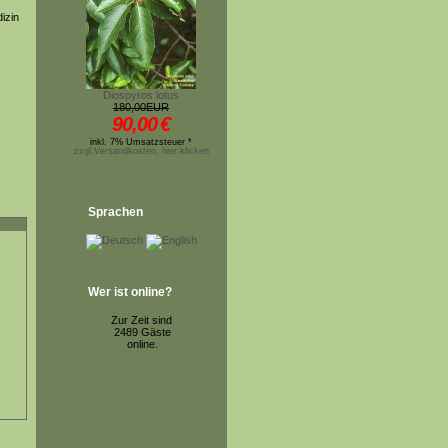
izin
Diospyros lotus
180,00EUR
90,00
€
inkl. 7% Umsatzsteuer *
zzgl.Versandkosten, hier klicken
Sprachen
Wer ist online?
Zur Zeit sind
2489 Gäste
online.