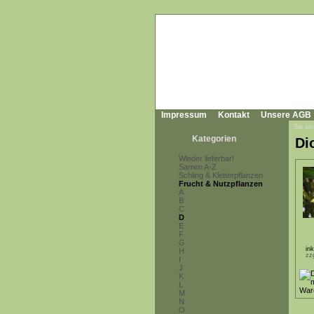
Impressum
Kontakt
Unsere AGB
Sie sin
Kategorien
Di
Wieder lieferbar!
Samen A-Z
Schling & Kletterpflanzen
Frucht & Nutzpflanzen
A
B
C
D
E
F
G
in
H
zz
I
J
K
L
M
N
O