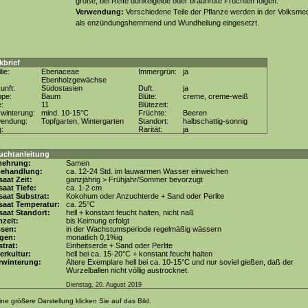
große, bei Reife dunkelgelbe oder braunrote Früchten folgen.
Verwendung:
Verschiedene Teile der Pflanze werden in der Volksmed
als enzündungshemmend und Wundheilung eingesetzt.
kbrief
lie:
Ebenaceae
Immergrün:
ja
Ebenholzgewächse
unft:
Südostasien
Duft:
ja
ppe:
Baum
Blüte:
creme, creme-weiß
e:
11
Blütezeit:
winterung:
mind. 10-15°C
Früchte:
Beeren
wendung:
Topfgarten, Wintergarten
Standort:
halbschattig-sonnig
g:
Rarität:
ja
uchtanleitung
mehrung:
Samen
behandlung:
ca. 12-24 Std. im lauwarmen Wasser einweichen
aat Zeit:
ganzjährig > Frühjahr/Sommer bevorzugt
aat Tiefe:
ca. 1-2 cm
aat Substrat:
Kokohum oder Anzuchterde + Sand oder Perlite
saat Temperatur:
ca. 25°C
aat Standort:
hell + konstant feucht halten, nicht naß
zeit:
bis Keimung erfolgt
ssen:
in der Wachstumsperiode regelmäßig wässern
gen:
monatlich 0,1%ig
trat:
Einheitserde + Sand oder Perlite
erkultur:
hell bei ca. 15-20°C + konstant feucht halten
rwinterung:
Ältere Exemplare hell bei ca. 10-15°C und nur soviel gießen, daß der
Wurzelballen nicht völlig austrocknet.
Dienstag, 20. August 2019
ine größere Darstellung klicken Sie auf das Bild.