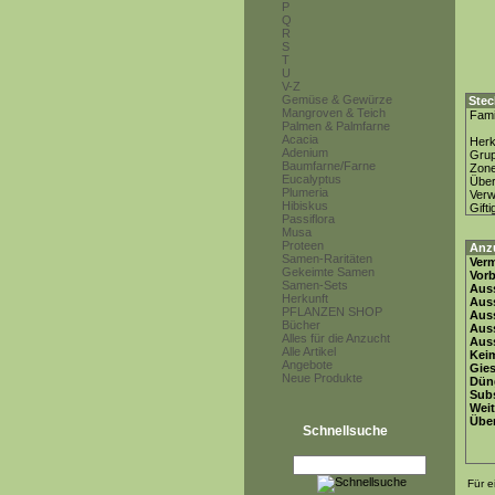
P
Q
R
S
T
U
V-Z
Gemüse & Gewürze
Stec
Mangroven & Teich
Fami
Palmen & Palmfarne
Acacia
Herk
Adenium
Gru
Baumfarne/Farne
Zon
Eucalyptus
Über
Plumeria
Ver
Hibiskus
Gifti
Passiflora
Musa
Proteen
Anz
Samen-Raritäten
Ver
Gekeimte Samen
Vor
Samen-Sets
Auss
Herkunft
Auss
PFLANZEN SHOP
Auss
Bücher
Aus
Alles für die Anzucht
Auss
Alle Artikel
Keim
Angebote
Gie
Neue Produkte
Dün
Subs
Weit
Übe
Schnellsuche
Für e