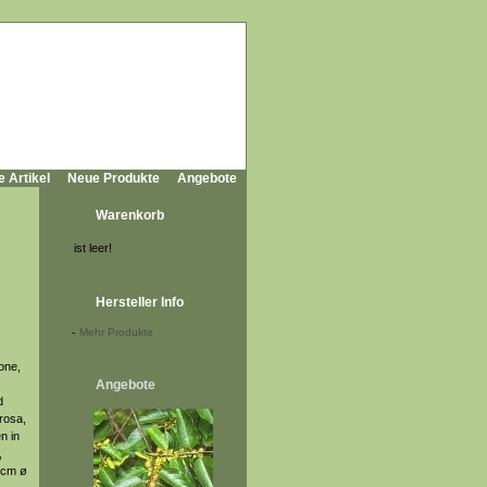
e Artikel
Neue Produkte
Angebote
Warenkorb
ist leer!
Hersteller Info
-
Mehr Produkte
one,
Angebote
d
 rosa,
n in
,
5 cm ø