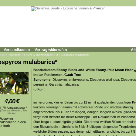
Versandkosten
Vertrag widerrufen
All
d hier:
Startseite
»
Frucht & Nutzpflanzen
»
D
»
Diospyros malabarica*
ospyros malabarica*
Bandadamara Ebony, Black-and-White Ebony, Pale Moon Ebony,
Indian Persimmon, Gaub Tree
Synonyme:
Diospyros embryopteris, Diospyros glutinosa, Diospyros
peregrina, Garcinia malabarica
(5 Korn)
4,00
€
immergrüner, kleiner Baum bis zu 12 m mit ausladender, buschiger Kr
kurzem, knorrigen Stamm mit schwarzer Rinde und wechselständig
kl. 7% Umsatzsteuer *
gl.Versandkosten, hier
angeordneten, bis zu 32 cm langen, ledrigen, länglich ovalen, glänzen
klicken
tiefgrünen Blättern mit heller Mittelrippe. Der Neuaustrieb ist zunächst
über beige zu dunkelgrün gefärbt. Die creme-weißen Blüten erscheine
den Blattachseln, männliche in 3 bis 5-blütigen hängenden Trugdolden
weibliche Blüten einzeln, aus denen sich eßbare, rundliche, bis zu 7,