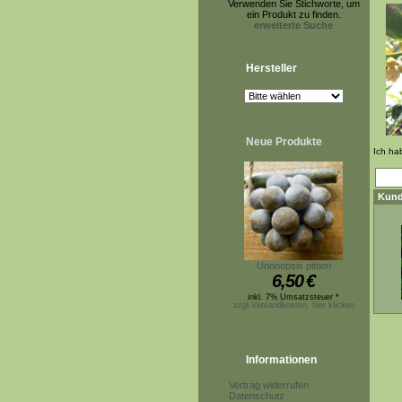
Verwenden Sie Stichworte, um
ein Produkt zu finden.
erweiterte Suche
Hersteller
Neue Produkte
Ich ha
Kund
Unonopsis pittieri
6,50
€
inkl. 7% Umsatzsteuer *
zzgl.Versandkosten, hier klicken
Informationen
Vertrag widerrufen
Datenschutz