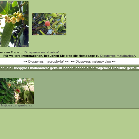
be eine Frage zu
Diospyros malabarica*
Für weitere Informationen, besuchen Sie bitte die Homepage zu
Diospyros malabarica*
.
««
Diospyros macrophylla*
««
»»
Diospyros melanoxylon
»»
en, die
Diospyros malabarica*
gekauft haben, haben auch folgende Produkte gekauft
Majidea zanguebarica