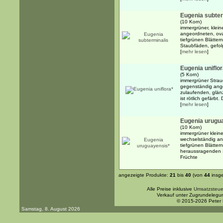
Eugenia subter
(10 Korn)
immergrüner, klein
angeordneten, ova
tiefgrünen Blätte
Staubfäden, gefolg
[
mehr lesen
]
Eugenia uniflor
(5 Korn)
immergrüner Strau
gegenständig ange
zulaufenden, glänz
ist rötlich gefärbt.
[
mehr lesen
]
Eugenia urugu
(10 Korn)
immergrüner kleine
wechselständig an
tiefgrünen Blätter
heraussragenden S
Früchte
angezeigte Produkte:
21
bis
40
(von
44
insg
Alle Preise inklusive
Umsatzsteue
Verkauf unter Zugrundelegu
© 2015-2026 Peter
Samstag, 8. August 2026