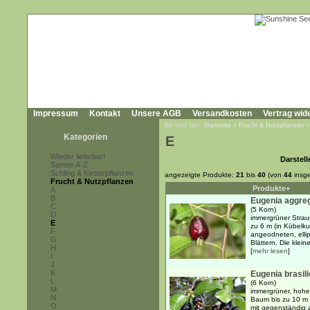
Impressum
Kontakt
Unsere AGB
Versandkosten
Vertrag wid
Sie sind hier:
Startseite
»
Frucht & Nutzpflanzen
Kategorien
E
Wieder lieferbar!
Darstell
Samen A-Z
Schling & Kletterpflanzen
angezeigte Produkte:
21
bis
40
(von
44
insg
Frucht & Nutzpflanzen
Produkte+
A
B
Eugenia aggre
C
(5 Korn)
D
immergrüner Strauc
E
zu 6 m (in Kübelku
F
angeodneten, ellip
G
Blättern. Die klei
H
[
mehr lesen
]
I
J
K
Eugenia brasili
L
(6 Korn)
M
immergrüner, hoher
N
Baum bis zu 10 m 
O
mit gegenständig 