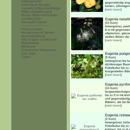
Zahlungsarten
gegenständig ange
Lieferung & Versand
breiten, eiförmigen
Garantie & Beanstandungen
[
mehr lesen
]
Widerrufsbelehrung &
Muster-Widerrufsformular
Umweltschutz
Eugenia natalit
Wir kaufen Samen
(10 Korn)
------------------------
immergrüner, zweih
Unsere Samen
8 m mit gegenständ
Vermehrung mit Samen
elliptischen, glänz
Aussaatanleitung
weißen Blüten die e
FAQ-Fragen zur Anzucht
[
mehr lesen
]
Warnhinweis
Klimazone
Botanisches Wörterbuch
Link-Tipps
Eugenia punge
Danke
(5 Korn)
immergrüner bis ha
dichtkroniger Baum
Kübelkultur bis zu
kurzgestielten Blä
[
mehr lesen
]
Eugenia pyrifo
(10 Korn)
langsamwüchsiger,
bis zu 6 m mit lei
und gegenständig 
Blättern, die bei B
[
mehr lesen
]
Eugenia reinwa
(2 Korn)
immergrüner, hoher
Kübelkultur bis zu
ledrigen, bis zu 9