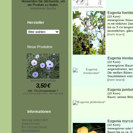
Verwenden Sie Stichworte, um
ein Produkt zu finden.
erweiterte Suche
Eugenia foetid
(10 Korn)
immergrüner Strau
Hersteller
m mit rötlichen Z
bis zu 5 cm langen,
lanzettlichen, glän
[
mehr lesen
]
Neue Produkte
Eugenia involu
(10 Korn)
immergrüner Baum 
angeordneten, lanz
Die weißen Blüten
Staubblättern ersc
[
mehr lesen
]
Ipomoea ternifolia
3,50
€
Eugenia jambo
inkl. 7% Umsatzsteuer *
(10 Korn)
zzgl.Versandkosten, hier klicken
Baum, weisse Blüt
Informationen
Vertrag widerrufen
Eugenia myrci
Datenschutz
(10 Korn)
EU Umsatzsteuer
immergrüner oder 
Bestellablauf
Baum bis zu ca. 6