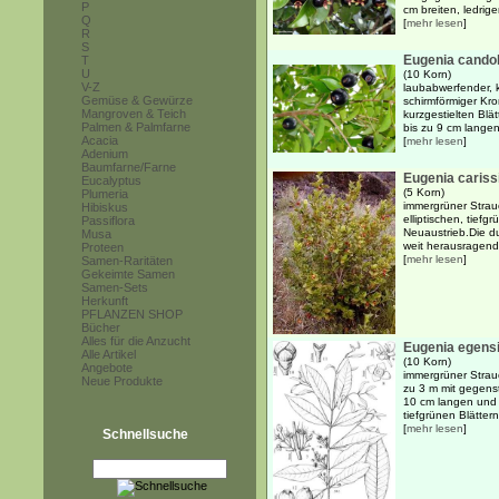
P
cm breiten, ledrige
Q
[
mehr lesen
]
R
S
Eugenia candol
T
U
(10 Korn)
V-Z
laubabwerfender, k
Gemüse & Gewürze
schirmförmiger Kr
Mangroven & Teich
kurzgestielten Bl
Palmen & Palmfarne
bis zu 9 cm langen,
Acacia
[
mehr lesen
]
Adenium
Baumfarne/Farne
Eugenia cariss
Eucalyptus
(5 Korn)
Plumeria
immergrüner Strauc
Hibiskus
elliptischen, tiefg
Passiflora
Neuaustrieb.Die du
Musa
weit herausragend
Proteen
[
mehr lesen
]
Samen-Raritäten
Gekeimte Samen
Samen-Sets
Herkunft
PFLANZEN SHOP
Bücher
Alles für die Anzucht
Eugenia egens
Alle Artikel
(10 Korn)
Angebote
immergrüner Strauc
Neue Produkte
zu 3 m mit gegens
10 cm langen und 5
tiefgrünen Blättern
[
mehr lesen
]
Schnellsuche