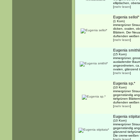
elliptischen, obers
[
mehr lesen
]
Eugenia selloi*
(1 Korn)
immergrüner Strau
dicken, ovalen, obe
Blättern. Der Neuau
duftenden weißen B
[
mehr lesen
]
Eugenia smithi
(15 Korn)
immergrüner, grosse
ausladender Baum 
angeordneten, ca. 
ovalen, glänzend t
[
mehr lesen
]
Eugenia sp.*
(10 Korn)
immergrüner Strauc
gegenständig angeo
tiefgrünen Blätter
duftenden weißen B
[
mehr lesen
]
Eugenia stipita
(10 Korn)
immergrüner Strau
gegenständig ange
glänzend tiefgrüne
Die creme-weißen 
[
mehr lesen
]