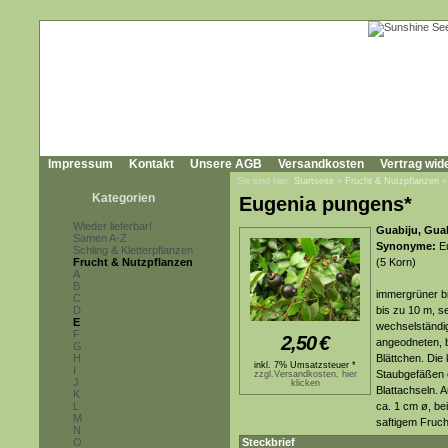
Impressum
Kontakt
Unsere AGB
Versandkosten
Vertrag wid
Sie sind hier:
Startseite
»
Frucht & Nutzpflanzen
Kategorien
Eugenia pungens*
Wieder lieferbar!
Guabiju, Gua
Samen A-Z
Synonyme:
Eu
Schling & Kletterpflanzen
Frucht & Nutzpflanzen
(5 Korn)
A
B
immergrüner bi
C
D
bis zu 10 m, se
E
wechselständig
F
2,50
€
angeodneten, bi
G
H
Blättchen. Die
inkl. 7% Umsatzsteuer *
I
Staubgefäßen e
zzgl.Versandkosten, hier
J
klicken
Blattachseln. 
K
L
ca. 1 cm ø, be
M
saftigem Fruc
N
O
Steckbrief