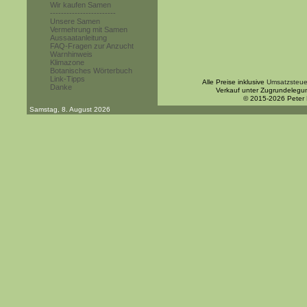
Wir kaufen Samen
------------------------
Unsere Samen
Vermehrung mit Samen
Aussaatanleitung
FAQ-Fragen zur Anzucht
Warnhinweis
Klimazone
Botanisches Wörterbuch
Link-Tipps
Alle Preise inklusive
Umsatzsteue
Danke
Verkauf unter Zugrundelegu
© 2015-2026 Peter
Samstag, 8. August 2026