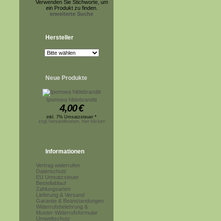
Verwenden Sie Stichworte, um
ein Produkt zu finden.
erweiterte Suche
Hersteller
Neue Produkte
Ipomoea hildebrandtii
4,00
€
inkl. 7% Umsatzsteuer *
zzgl.Versandkosten, hier klicken
Informationen
Vertrag widerrufen
Datenschutz
EU Umsatzsteuer
Bestellablauf
Zahlungsarten
Lieferung & Versand
Garantie & Beanstandungen
Widerrufsbelehrung &
Muster-Widerrufsformular
Umweltschutz