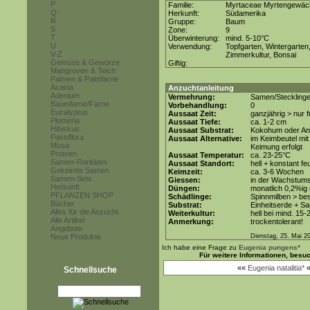
P
Familie:
Myrtaceae Myrtengewäc
Q
Herkunft:
Südamerika
R
Gruppe:
Baum
S
Zone:
9
T
Überwinterung:
mind. 5-10°C
U
Verwendung:
Topfgarten, Wintergarten
V-Z
Zimmerkultur, Bonsai
Gemüse & Gewürze
Giftig:
Mangroven & Teich
Palmen & Palmfarne
Acacia
Anzuchtanleitung
Adenium
Vermehrung:
Samen/Stecklinge
Baumfarne/Farne
Vorbehandlung:
0
Eucalyptus
Aussaat Zeit:
ganzjährig > nur
Plumeria
Aussaat Tiefe:
ca. 1-2 cm
Hibiskus
Aussaat Substrat:
Kokohum oder Anz
Passiflora
Aussaat Alternative:
im Keimbeutel mi
Musa
Keimung erfolgt
Proteen
Aussaat Temperatur:
ca. 23-25°C
Samen-Raritäten
Aussaat Standort:
hell + konstant fe
Gekeimte Samen
Keimzeit:
ca. 3-6 Wochen
Samen-Sets
Giessen:
in der Wachstums
Herkunft
Düngen:
monatlich 0,2%ig
PFLANZEN SHOP
Schädlinge:
Spinnmilben > be
Bücher
Substrat:
Einheitserde + Sa
Alles für die Anzucht
Weiterkultur:
hell bei mind. 15-
Alle Artikel
Anmerkung:
trockentolerant!
Angebote
Neue Produkte
Dienstag, 25. Mai 2
Ich habe eine Frage zu
Eugenia pungens*
Für weitere Informationen, besu
««
Eugenia natalitia*
Schnellsuche