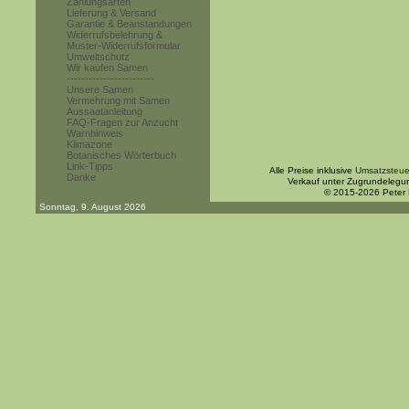
Zahlungsarten
Lieferung & Versand
Garantie & Beanstandungen
Widerrufsbelehrung &
Muster-Widerrufsformular
Umweltschutz
Wir kaufen Samen
------------------------
Unsere Samen
Vermehrung mit Samen
Aussaatanleitung
FAQ-Fragen zur Anzucht
Warnhinweis
Klimazone
Botanisches Wörterbuch
Link-Tipps
Alle Preise inklusive
Umsatzsteue
Danke
Verkauf unter Zugrundelegu
© 2015-2026 Peter
Sonntag, 9. August 2026