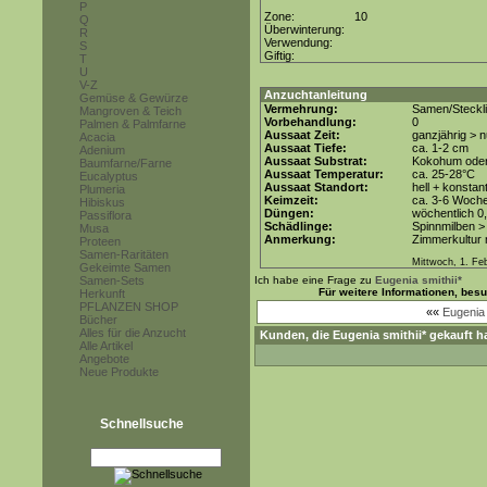
P
Zone:
10
Q
Überwinterung:
R
Verwendung:
S
Giftig:
T
U
V-Z
Anzuchtanleitung
Gemüse & Gewürze
Vermehrung:
Samen/Steckl
Mangroven & Teich
Vorbehandlung:
0
Palmen & Palmfarne
Aussaat Zeit:
ganzjährig > 
Acacia
Aussaat Tiefe:
ca. 1-2 cm
Adenium
Aussaat Substrat:
Kokohum oder 
Baumfarne/Farne
Aussaat Temperatur:
ca. 25-28°C
Eucalyptus
Aussaat Standort:
hell + konstan
Plumeria
Keimzeit:
ca. 3-6 Woch
Hibiskus
Düngen:
wöchentlich 0
Passiflora
Schädlinge:
Spinnmilben >
Musa
Anmerkung:
Zimmerkultur m
Proteen
Samen-Raritäten
Mittwoch, 1. Fe
Gekeimte Samen
Samen-Sets
Ich habe eine Frage zu
Eugenia smithii*
Für weitere Informationen, bes
Herkunft
PFLANZEN SHOP
««
Eugenia 
Bücher
Alles für die Anzucht
Kunden, die
Eugenia smithii*
gekauft h
Alle Artikel
Angebote
Neue Produkte
Schnellsuche