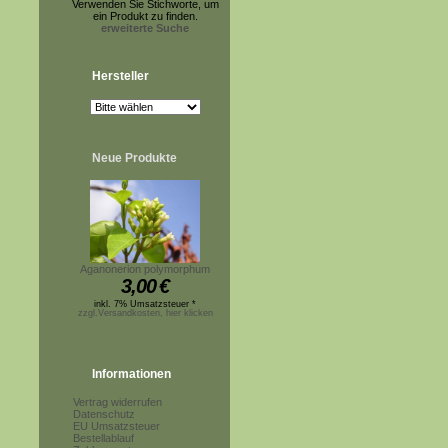
Verwenden Sie Stichworte, um
ein Produkt zu finden.
erweiterte Suche
Hersteller
Neue Produkte
Aganonerion polymorphum
3,00
€
inkl. 7% Umsatzsteuer *
zzgl.Versandkosten, hier klicken
Informationen
Vertrag widerrufen
Datenschutz
EU Umsatzsteuer
Bestellablauf