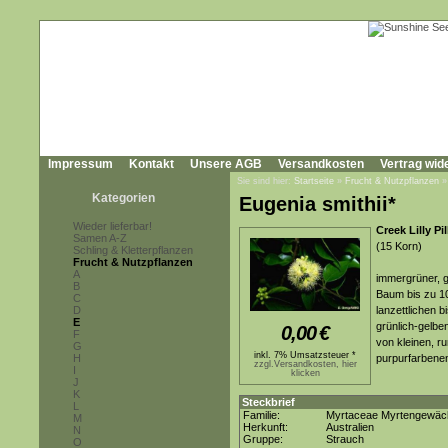
Impressum
Kontakt
Unsere AGB
Versandkosten
Vertrag wid
Sie sind hier:
Startseite
»
Frucht & Nutzpflanzen
Kategorien
Eugenia smithii*
Wieder lieferbar!
Creek Lilly Pill
Samen A-Z
(15 Korn)
Schling & Kletterpflanzen
Frucht & Nutzpflanzen
A
immergrüner, g
B
Baum bis zu 10
C
D
lanzettlichen b
E
grünlich-gelbe
0,00
€
F
von kleinen, ru
G
inkl. 7% Umsatzsteuer *
H
purpurfarbene
zzgl.Versandkosten, hier
I
klicken
J
K
Steckbrief
L
Familie:
Myrtaceae Myrtengewäc
M
Herkunft:
Australien
N
Gruppe:
Strauch
O