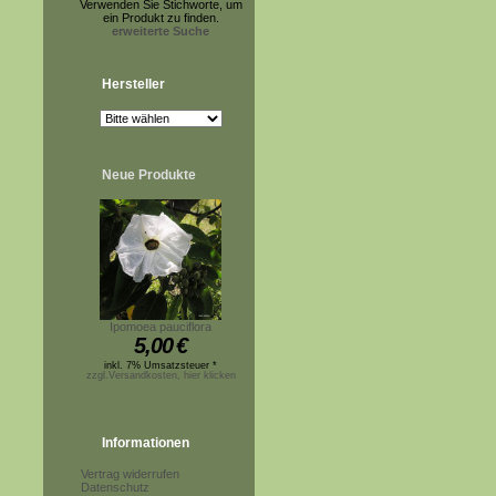
Verwenden Sie Stichworte, um
ein Produkt zu finden.
erweiterte Suche
Hersteller
Neue Produkte
Ipomoea pauciflora
5,00
€
inkl. 7% Umsatzsteuer *
zzgl.Versandkosten, hier klicken
Informationen
Vertrag widerrufen
Datenschutz