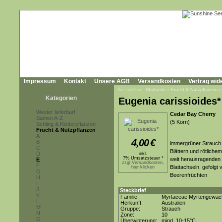
Impressum
Kontakt
Unsere AGB
Versandkosten
Vertrag wid
Sie sind hier:
Startseite
»
Frucht & Nutzpflanzen
Kategorien
Eugenia carissioides*
Wieder lieferbar!
Cedar Bay Cherry
Samen A-Z
(5 Korn)
Schling & Kletterpflanzen
Frucht & Nutzpflanzen
A
4,00
€
B
immergrüner Strauch bi
C
Blättern und rötliche
D
inkl.
7% Umsatzsteuer *
weit herausragenden 
E
zzgl.Versandkosten,
F
Blattachseln, gefolgt
hier klicken
G
Beerenfrüchten
H
I
J
Steckbrief
K
Familie:
Myrtaceae Myrtengewäc
L
Herkunft:
Australien
M
Gruppe:
Strauch
N
Zone:
10
O
Überwinterung:
mind. 10-15°C