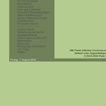
EU Umsatzsteuer
Bestellablauf
Zahlungsarten
Lieferung & Versand
Garantie & Beanstandungen
Widerrufsbelehrung &
Muster-Widerrufsformular
Umweltschutz
Wir kaufen Samen
------------------------
Unsere Samen
Vermehrung mit Samen
Aussaatanleitung
FAQ-Fragen zur Anzucht
Warnhinweis
Klimazone
Botanisches Wörterbuch
Link-Tipps
Alle Preise inklusive
Umsatzsteue
Danke
Verkauf unter Zugrundelegu
© 2015-2026 Peter
Freitag, 7. August 2026