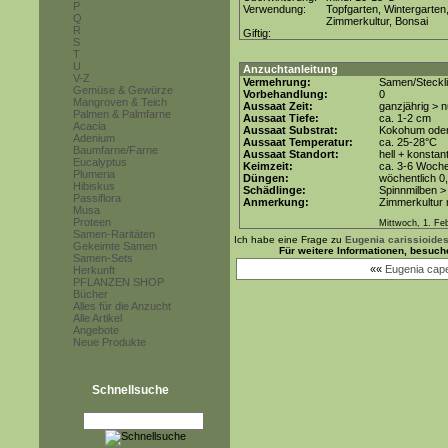
P
Verwendung:
Topfgarten, Wintergarten
Q
Zimmerkultur, Bonsai
R
Giftig:
S
T
U
Anzuchtanleitung
V-Z
Vermehrung:
Samen/Steckl
Gemüse & Gewürze
Vorbehandlung:
0
Mangroven & Teich
Aussaat Zeit:
ganzjährig > 
Palmen & Palmfarne
Aussaat Tiefe:
ca. 1-2 cm
Acacia
Aussaat Substrat:
Kokohum oder 
Adenium
Aussaat Temperatur:
ca. 25-28°C
Baumfarne/Farne
Aussaat Standort:
hell + konstan
Eucalyptus
Keimzeit:
ca. 3-6 Woch
Plumeria
Düngen:
wöchentlich 0
Hibiskus
Schädlinge:
Spinnmilben >
Passiflora
Anmerkung:
Zimmerkultur m
Musa
Proteen
Mittwoch, 1. Fe
Samen-Raritäten
Ich habe eine Frage zu
Eugenia carissioides
Gekeimte Samen
Für weitere Informationen, besuch
Samen-Sets
««
Eugenia cap
Herkunft
PFLANZEN SHOP
Bücher
Alles für die Anzucht
Alle Artikel
Angebote
Neue Produkte
Schnellsuche