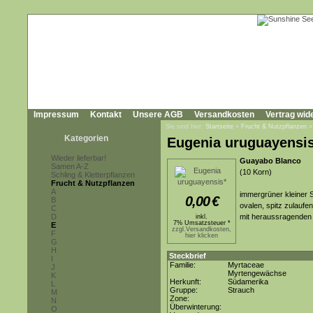
Impressum
Kontakt
Unsere AGB
Versandkosten
Vertrag wid
Sie sind hier:
Startseite
»
Frucht & Nutzpflanzen
Kategorien
Eugenia uruguayensi
Wieder lieferbar!
Guayabo Blanco
Samen A-Z
(10 Korn)
Schling & Kletterpflanzen
Frucht & Nutzpflanzen
A
immergrüner kleiner 
0,00
€
B
ovalen, spitz zulaufe
C
D
mit heraussragenden 
inkl.
7% Umsatzsteuer *
E
zzgl.Versandkosten,
F
hier klicken
G
H
Steckbrief
I
Familie:
Myrtaceae
J
Myrtengewächse
K
Herkunft:
Südamerika
L
Gruppe:
Strauch
M
Zone:
N
Überwinterung:
O