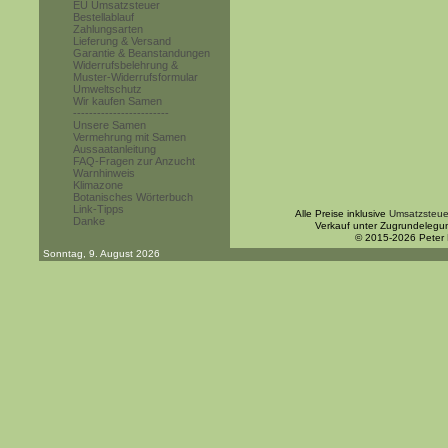
EU Umsatzsteuer
Bestellablauf
Zahlungsarten
Lieferung & Versand
Garantie & Beanstandungen
Widerrufsbelehrung &
Muster-Widerrufsformular
Umweltschutz
Wir kaufen Samen
------------------------
Unsere Samen
Vermehrung mit Samen
Aussaatanleitung
FAQ-Fragen zur Anzucht
Warnhinweis
Klimazone
Botanisches Wörterbuch
Link-Tipps
Alle Preise inklusive
Umsatzsteue
Danke
Verkauf unter Zugrundelegu
© 2015-2026 Peter
Sonntag, 9. August 2026