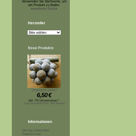
Verwenden Sie Stichworte, um
ein Produkt zu finden.
erweiterte Suche
Hersteller
Neue Produkte
Unonopsis pittieri
6,50
€
inkl. 7% Umsatzsteuer *
zzgl.Versandkosten, hier klicken
Informationen
Vertrag widerrufen
Datenschutz