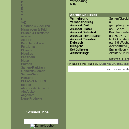
Verwendung:
P
Giftig:
Q
R
S
Anzuchtanleitung
T
Vermehrung:
Samen/Steckl
U
Vorbehandlung:
0
V-Z
Aussaat Zeit:
ganzjährig > 
Gemüse & Gewürze
Aussaat Tiefe:
ca. 1-2 cm
Mangroven & Teich
Aussaat Substrat:
Kokohum oder 
Palmen & Palmfarne
Aussaat Temperatur:
ca. 25-28°C
Acacia
Aussaat Standort:
hell + konstan
Adenium
Keimzeit:
ca. 3-6 Woch
Baumfarne/Farne
Düngen:
wöchentlich 0
Eucalyptus
Schädlinge:
Spinnmilben >
Plumeria
Anmerkung:
Zimmerkultur m
Hibiskus
Passiflora
Mittwoch, 1. Fe
Musa
Proteen
Ich habe eine Frage zu
Eugenia uruguayens
Samen-Raritäten
««
Eugenia unifl
Gekeimte Samen
Samen-Sets
Herkunft
PFLANZEN SHOP
Bücher
Alles für die Anzucht
Alle Artikel
Angebote
Neue Produkte
Schnellsuche