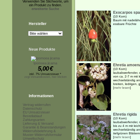
Verwenden Sie Stichworte, um
ein Produkt zu finden.
erweiterte Suche
Exocarpos spa
(10 Korn)
Baum mit nadeläh
Hersteller
essbare Früchte
Neue Produkte
Ipomoea jicama
Ehretia amoen
5,00
€
(10 Korn)
laubabwerfender, 
inkl. 7% Umsatzsteuer *
von ca. 2-7 m mit
zzgl.Versandkosten, hier klicken
wechselständig an
breiten, ledrigen, 
[
mehr lesen
]
Informationen
Vertrag widerrufen
Datenschutz
EU Umsatzsteuer
Ehretia rigida
Bestellablauf
(10 Korn)
Zahlungsarten
laubabwerfender, 
Lieferung & Versand
bis zu 4 m mit le
Garantie & Beanstandungen
wechselständig an
Widerrufsbelehrung &
tiefgrünen Blättern.
Muster-Widerrufsformular
[
mehr lesen
]
Umweltschutz