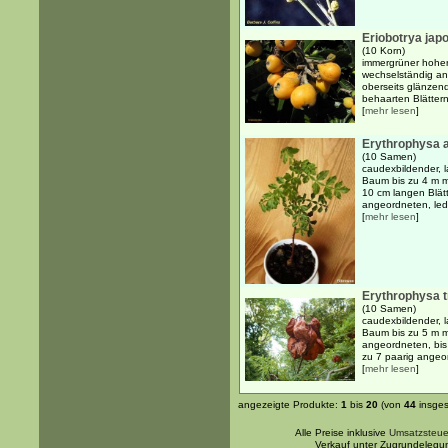
Eriobotrya jap
(10 Korn)
immergrüner hoher
wechselständig an
oberseits glänzend 
behaarten Blättern
[
mehr lesen
]
Erythrophysa a
(10 Samen)
caudexbildender, 
Baum bis zu 4 m m
10 cm langen Blät
angeordneten, ledr
[
mehr lesen
]
Erythrophysa 
(10 Samen)
caudexbildender, 
Baum bis zu 5 m m
angeordneten, bis 
zu 7 paarig angeor
[
mehr lesen
]
angezeigte Produkte:
1
bis
20
(von
44
insges
Alle Preise inklusive
Umsatzsteue
Verkauf unter Zugrundelegu