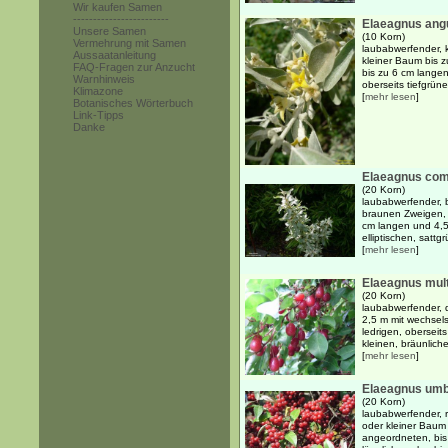
Wir kaufen Samen
------------------------
Elaeagnus angu
Unsere Samen
(10 Korn)
Vermehrung mit Samen
laubabwerfender, k
Aussaatanleitung
kleiner Baum bis 
FAQ-Fragen zur Anzucht
bis zu 6 cm langen
Warnhinweis
oberseits tiefgrünen
Klimazone
[
mehr lesen
]
Botanisches Wörterbuch
Link-Tipps
Danke
Elaeagnus co
(20 Korn)
laubabwerfender, b
braunen Zweigen, 
cm langen und 4,5 
elliptischen, sattg
[
mehr lesen
]
Elaeagnus mult
(20 Korn)
laubabwerfender, d
2,5 m mit wechsels
ledrigen, oberseits
kleinen, bräunliche
[
mehr lesen
]
Elaeagnus umb
(20 Korn)
laubabwerfender, r
oder kleiner Baum 
angeordneten, bis