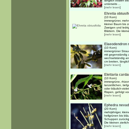
länglich ovalen bis
unterseits ...
[
mehr lesen
]
Ehretia obtusif
(10 Korn)
immergrüner, mehr
kleiner Baum bis z
Zweigen und ledrig
Blättern. Die kleine
[
mehr lesen
]
Elaeodendron 
(10 Korn)
immergrüner Strau
mit gegenständig
wechselständig an
cm breiten, länglich
[
mehr lesen
]
Elettaria car
(10 Korn)
immergrüne, rhizo
lanzettlichen, tief
oder bläulich-viole
Rispen, gefolgt von
[
mehr lesen
]
Ephedra nevad
(20 Korn)
mehrjähriger, klein
hellgrünen bis bl
Schuppen zurückgeb
Die kleinen zierlich
[
mehr lesen
]