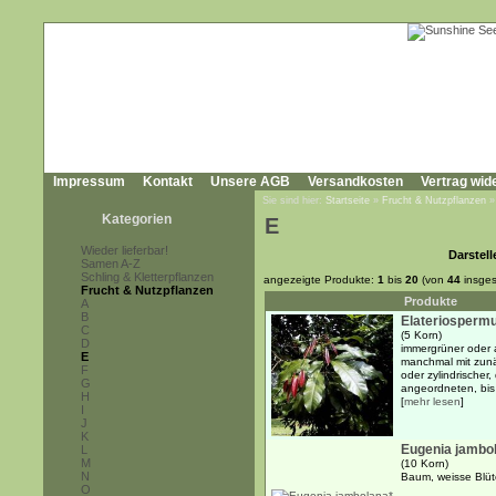
Impressum
Kontakt
Unsere AGB
Versandkosten
Vertrag wid
Sie sind hier:
Startseite
»
Frucht & Nutzpflanzen
Kategorien
E
Wieder lieferbar!
Darstell
Samen A-Z
Schling & Kletterpflanzen
angezeigte Produkte:
1
bis
20
(von
44
insges
Frucht & Nutzpflanzen
Produkte
A
B
Elateriosperm
C
(5 Korn)
D
immergrüner oder 
E
manchmal mit zunäc
F
oder zylindrischer
G
angeordneten, bis 
H
[
mehr lesen
]
I
J
K
Eugenia jambo
L
M
(10 Korn)
N
Baum, weisse Blüt
O