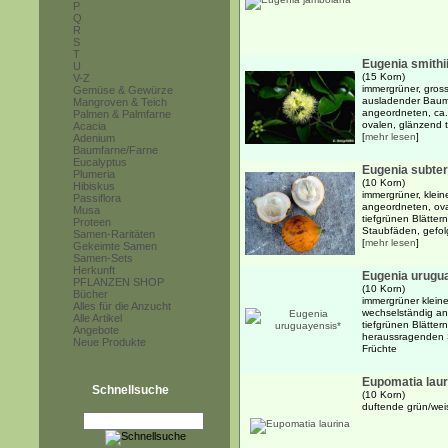
P
Q
R
S
T
Eugenia smithi
U
(15 Korn)
V-Z
immergrüner, grosse
Gemüse & Gewürze
ausladender Baum 
Mangroven & Teich
angeordneten, ca. 
Palmen & Palmfarne
ovalen, glänzend t
Acacia
[
mehr lesen
]
Adenium
Baumfarne/Farne
Eucalyptus
Eugenia subter
Plumeria
(10 Korn)
Hibiskus
immergrüner, klein
Passiflora
angeordneten, ova
Musa
tiefgrünen Blätte
Proteen
Staubfäden, gefolg
Samen-Raritäten
[
mehr lesen
]
Gekeimte Samen
Samen-Sets
Herkunft
Eugenia urugu
PFLANZEN SHOP
(10 Korn)
Bücher
immergrüner kleine
Alles für die Anzucht
wechselständig an
Alle Artikel
tiefgrünen Blätter
Angebote
heraussragenden S
Neue Produkte
Früchte
Eupomatia laur
Schnellsuche
(10 Korn)
duftende grün/wei