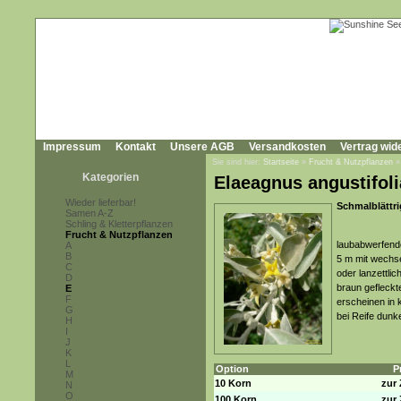
Impressum
Kontakt
Unsere AGB
Versandkosten
Vertrag wid
Sie sind hier:
Startseite
»
Frucht & Nutzpflanzen
Kategorien
Elaeagnus angustifoli
Wieder lieferbar!
Schmalblättri
Samen A-Z
Schling & Kletterpflanzen
Frucht & Nutzpflanzen
laubabwerfende
A
B
5 m mit wechse
C
oder lanzettlic
D
braun gefleckte
E
F
erscheinen in 
G
bei Reife dunk
H
I
J
K
L
Option
P
M
10 Korn
zur 
N
O
100 Korn
zur 