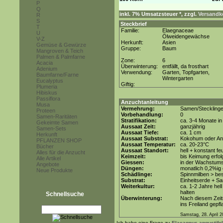
P
Q
inkl. 7% Umsatzsteuer *, zzgl.
Versandko
R
S
Steckbrief
T
Familie:
Elaegnaceae
U
Ölweidengewächse
V-Z
Herkunft:
Asien
Gemüse & Gewürze
Gruppe:
Baum
Mangroven & Teich
Palmen & Palmfarne
Zone:
6
Acacia
Überwinterung:
entfällt, da frosthart
Adenium
Verwendung:
Garten, Topfgarten,
Baumfarne/Farne
Wintergarten
Eucalyptus
Giftig:
Plumeria
Hibiskus
Passiflora
Anzuchtanleitung
Musa
Vermehrung:
Samen/Steckling
Proteen
Vorbehandlung:
0
Samen-Raritäten
Stratifikation:
ca. 3-4 Monate in
Gekeimte Samen
Aussaat Zeit:
ganzjährig
Samen-Sets
Aussaat Tiefe:
ca. 1 cm
Herkunft
Aussaat Substrat:
Kokohum oder Anz
PFLANZEN SHOP
Aussaat Temperatur:
ca. 20-23°C
Bücher
Aussaat Standort:
hell + konstant fe
Alles für die Anzucht
Keimzeit:
bis Keimung erfol
Alle Artikel
Giessen:
in der Wachstum
Angebote
Düngen:
monatlich 0,2%ig
Neue Produkte
Schädlinge:
Spinnmilben > be
Substrat:
Einheitserde + Sa
Weiterkultur:
ca. 1-2 Jahre hell
halten
Schnellsuche
Überwinterung:
Nach diesem Zeit
ins Freiland gepf
Samstag, 28. April 
Ich habe eine Frage zu
Elaeagnus angustifol