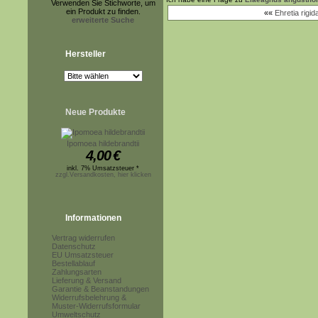
Verwenden Sie Stichworte, um
ein Produkt zu finden.
««
Ehretia rigid
erweiterte Suche
Hersteller
Neue Produkte
Ipomoea hildebrandtii
4,00
€
inkl. 7% Umsatzsteuer *
zzgl.Versandkosten, hier klicken
Informationen
Vertrag widerrufen
Datenschutz
EU Umsatzsteuer
Bestellablauf
Zahlungsarten
Lieferung & Versand
Garantie & Beanstandungen
Widerrufsbelehrung &
Muster-Widerrufsformular
Umweltschutz