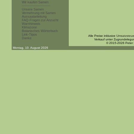
Wir kaufen Samen
------------------------
Unsere Samen
Vermehrung mit Samen
Aussaatanleitung
FAQ-Fragen zur Anzucht
Warnhinweis
Klimazone
Botanisches Wörterbuch
Link-Tipps
Alle Preise inklusive
Umsatzsteue
Danke
Verkauf unter Zugrundelegu
© 2015-2026 Peter
Montag, 10. August 2026