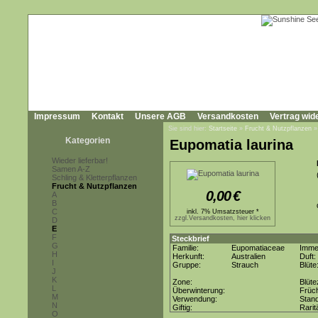
Impressum
Kontakt
Unsere AGB
Versandkosten
Vertrag wid
Sie sind hier:
Startseite
»
Frucht & Nutzpflanzen
Kategorien
Eupomatia laurina
Wieder lieferbar!
Samen A-Z
Schling & Kletterpflanzen
Frucht & Nutzpflanzen
0,00
€
A
B
C
inkl. 7% Umsatzsteuer *
zzgl.Versandkosten, hier klicken
D
E
F
Steckbrief
G
Familie:
Eupomatiaceae
Imme
H
Herkunft:
Australien
Duft:
I
Gruppe:
Strauch
Blüte
J
K
Zone:
Blüte
L
Überwinterung:
Früc
M
Verwendung:
Stan
N
Giftig:
Rarit
O