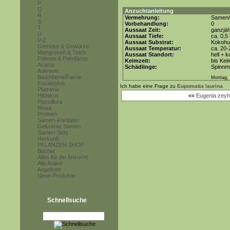
P
Q
Anzuchtanleitung
R
Vermehrung:
Samen/
S
Vorbehandlung:
0
T
Aussaat Zeit:
ganzjäh
U
Aussaat Tiefe:
ca. 0,5
V-Z
Aussaat Substrat:
Kokohum
Gemüse & Gewürze
Aussaat Temperatur:
ca. 20-
Mangroven & Teich
Aussaat Standort:
hell + 
Palmen & Palmfarne
Keimzeit:
bis Kei
Acacia
Schädlinge:
Spinnmi
Adenium
Baumfarne/Farne
Montag, 
Eucalyptus
Ich habe eine Frage zu
Eupomatia laurina
Plumeria
Hibiskus
««
Eugenia zeyh
Passiflora
Musa
Proteen
Samen-Raritäten
Gekeimte Samen
Samen-Sets
Herkunft
PFLANZEN SHOP
Bücher
Alles für die Anzucht
Alle Artikel
Angebote
Neue Produkte
Schnellsuche