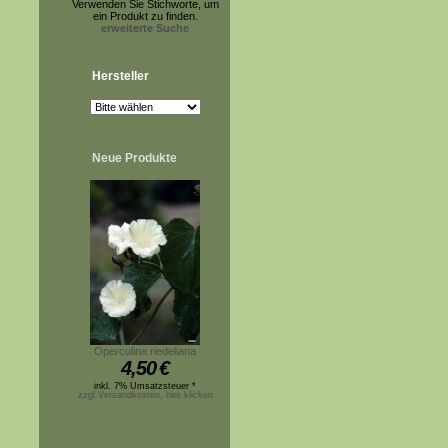
Verwenden Sie Stichworte, um
ein Produkt zu finden.
erweiterte Suche
Hersteller
Neue Produkte
Operculina riedeliana
4,50
€
inkl. 7% Umsatzsteuer *
zzgl.Versandkosten, hier klicken