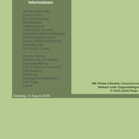
Informationen
Vertrag widerrufen
Datenschutz
EU Umsatzsteuer
Bestellablauf
Zahlungsarten
Lieferung & Versand
Garantie & Beanstandungen
Widerrufsbelehrung &
Muster-Widerrufsformular
Umweltschutz
Wir kaufen Samen
------------------------
Unsere Samen
Vermehrung mit Samen
Aussaatanleitung
FAQ-Fragen zur Anzucht
Warnhinweis
Klimazone
Botanisches Wörterbuch
Link-Tipps
Alle Preise inklusive
Umsatzsteue
Danke
Verkauf unter Zugrundelegu
© 2015-2026 Peter
Samstag, 8. August 2026