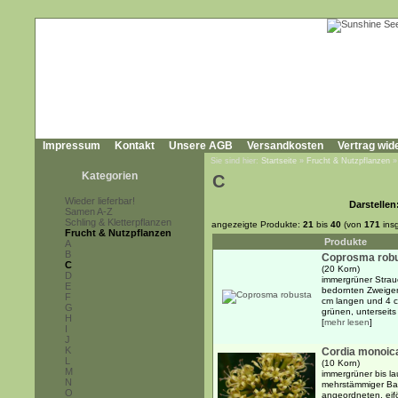
Impressum
Kontakt
Unsere AGB
Versandkosten
Vertrag wid
Sie sind hier:
Startseite
»
Frucht & Nutzpflanzen
Kategorien
C
Wieder lieferbar!
Darstellen
Samen A-Z
Schling & Kletterpflanzen
angezeigte Produkte:
21
bis
40
(von
171
ins
Frucht & Nutzpflanzen
Produkte
A
B
Coprosma rob
C
(20 Korn)
D
immergrüner Strauc
E
bedornten Zweigen
F
cm langen und 4 cm
G
grünen, unterseits 
H
[
mehr lesen
]
I
J
K
Cordia monoic
L
(10 Korn)
M
immergrüner bis la
N
mehrstämmiger Bau
O
angeordneten, eifö