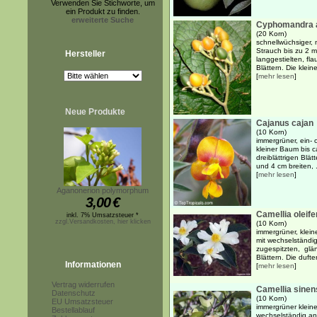
Verwenden Sie Stichworte, um
ein Produkt zu finden.
erweiterte Suche
Cyphomandra a
(20 Korn)
schnellwüchsiger, 
Strauch bis zu 2 
Hersteller
langgestielten, fl
Blättern. Die klein
[
mehr lesen
]
Neue Produkte
Cajanus cajan
(10 Korn)
immergrüner, ein- 
kleiner Baum bis 
dreiblättrigen Blä
und 4 cm breiten, .
[
mehr lesen
]
Aganonerion polymorphum
3,00
€
Camellia oleife
inkl. 7% Umsatzsteuer *
zzgl.Versandkosten, hier klicken
(10 Korn)
immergrüner, klei
mit wechselständig
zugespitzten, gl
Blättern. Die duft
Informationen
[
mehr lesen
]
Vertrag widerrufen
Camellia sinen
Datenschutz
(10 Korn)
EU Umsatzsteuer
immergrüner klein
Bestellablauf
wechselständig an