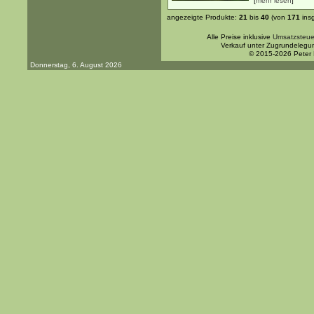
[
mehr lesen
]
angezeigte Produkte:
21
bis
40
(von
171
ins
Alle Preise inklusive
Umsatzsteue
Verkauf unter Zugrundelegu
© 2015-2026 Peter
Donnerstag, 6. August 2026