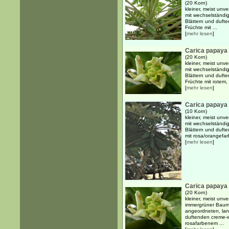
(20 Korn)
kleiner, meist un
mit wechselständig
Blättern und duft
Früchte mit ...
[
mehr lesen
]
Carica papaya 
(20 Korn)
kleiner, meist unv
mit wechselständig
Blättern und duft
Früchte mit rotem, 
[
mehr lesen
]
Carica papaya 
(10 Korn)
kleiner, meist unv
mit wechselständig
Blättern und dufte
mit rosa/orangefar
[
mehr lesen
]
Carica papaya 
(20 Korn)
kleiner, meist unve
immergrüner Baum 
angeordneten, lang
duftenden creme-w
rosafarbenem ...