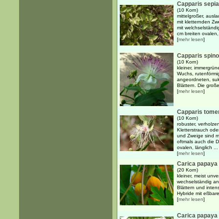
Capparis sepia
(10 Korn)
mittelgroßer, ausla
mit kletternden Zw
mit welchselständ
cm breiten ovalen, 
[
mehr lesen
]
Capparis spin
(10 Korn)
kleiner, immergrün
Wuchs, rutenförm
angeordneten, suk
Blättern. Die große
[
mehr lesen
]
Capparis tome
(10 Korn)
robuster, verholze
Kletterstrauch od
und Zweige sind m
oftmals auch die 
ovalen, länglich ...
[
mehr lesen
]
Carica papaya 
(20 Korn)
kleiner, meist unv
wechselständig an
Blättern und inten
Hybride mit eßbare
[
mehr lesen
]
Carica papaya 