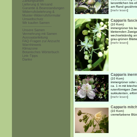
Zahlungsarten
lanzettlichen bis e
Lieferung & Versand
am Rand gezähnten 
Garantie & Beanstandungen
[
mehr lesen
]
Widerrufsbelehrung &
Muster-Widerrufsformular
Umweltschutz
Capparis fascic
Wir kaufen Samen
(10 Korn)
------------------------
immergrüner bis la
Unsere Samen
kletternden Zweig
Vermehrung mit Samen
wechselständig an
Aussaatanleitung
grau-grünen Blätte
FAQ-Fragen zur Anzucht
[
mehr lesen
]
Warnhinweis
Klimazone
Botanisches Wörterbuch
Link-Tipps
Danke
Capparis inerm
(10 Korn)
immergrüner oder 
ca. 1 m mit krie
rutenförmigen Zwe
sukkulenten, eiför
[
mehr lesen
]
Capparis mitche
(10 Korn)
cremefarbene Blüt