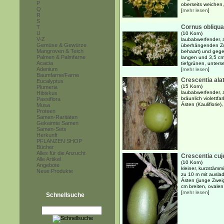
P
oberseits weichen, 
Q
[
mehr lesen
]
R
S
Cornus obliqua
T
U
(10 Korn)
V-Z
laubabwerfender, 
Gemüse & Gewürze
überhängenden Zwe
Mangroven & Teich
behaart) und gege
Palmen & Palmfarne
langen und 3,5 cm 
Acacia
tiefgrünen, untersei
Adenium
[
mehr lesen
]
Baumfarne/Farne
Crescentia ala
Eucalyptus
(15 Korn)
Plumeria
laubabwerfender, 
Hibiskus
bräunlich violett
Passiflora
Ästen (Kauliflorie
Musa
Proteen
Samen-Raritäten
Gekeimte Samen
Samen-Sets
Herkunft
PFLANZEN SHOP
Bücher
Alles für die Anzucht
Crescentia cuj
Alle Artikel
(10 Korn)
Angebote
kleiner, kurzstämm
Neue Produkte
zu 10 m mit ausla
Ästen (junge Zwei
cm breiten, ovalen
[
mehr lesen
]
Schnellsuche