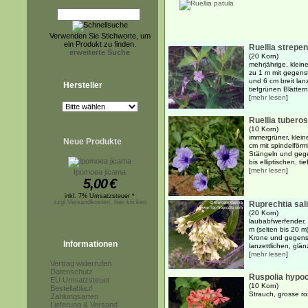
Verwenden Sie Stichworte, um
ein Produkt zu finden.
Ruellia strepe
erweiterte Suche
(20 Korn)
mehrjährige, klein
zu 1 m mit gegens
und 6 cm breit lan
Hersteller
tiefgrünen Blättern
[
mehr lesen
]
Ruellia tubero
(10 Korn)
immergrüner, kleine
Neue Produkte
cm mit spindelförm
Stängeln und gege
bis elliptischen, ti
[
mehr lesen
]
Ipomoea jicama
5,00
€
inkl. 7% Umsatzsteuer *
zzgl.Versandkosten, hier klicken
Ruprechtia sali
(20 Korn)
laubabfwerfender, 
m (selten bis 20 m
Krone und gegenst
Informationen
lanzettlichen, glän
[
mehr lesen
]
Vertrag widerrufen
Datenschutz
Ruspolia hypoc
EU Umsatzsteuer
(10 Korn)
Bestellablauf
Strauch, grosse ro
Zahlungsarten
Lieferung & Versand