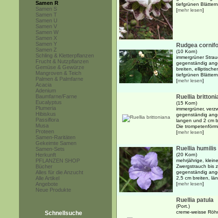
Samen R
tiefgrünen Blättern.
Samen S
[
mehr lesen
]
Samen T
Samen U
Samen V
Samen W
Samen X
Samen Y
Rudgea cornifo
Samen Z
(10 Korn)
Schling & Kletterpflanzen
immergrüner Strau
Frucht & Nutzpflanzen
gegenständig ange
Gemüse & Gewürze
breiten, elliptisch
Mangroven & Teich
tiefgrünen Blättern
Palmen & Palmfarne
[
mehr lesen
]
Acacia
Adenium
Baumfarne/Farne
Ruellia britton
Eucalyptus
(15 Korn)
Plumeria
immergrüner, verzwe
Hibiskus
gegenständig ange
Passiflora
langen und 2 cm br
Musa
Die trompetenförmi
Proteen
[
mehr lesen
]
Samen-Raritäten
Gekeimte Samen
Ruellia humilis
Samen-Sets
Herkunft
(20 Korn)
PFLANZEN SHOP
mehrjährige, klein
Bücher
Zwergstrauch bis z
Alles für die Anzucht
gegenständig ange
Alle Artikel
2,5 cm breiten, län
Angebote
[
mehr lesen
]
Neue Produkte
Ruellia patula
(Port.)
creme-weisse Röh
Schnellsuche