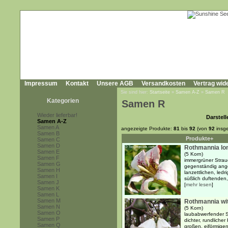
Impressum
Kontakt
Unsere AGB
Versandkosten
Vertrag wid
Sie sind hier:
Startseite
»
Samen A-Z
»
Samen R
Kategorien
Samen R
Wieder lieferbar!
Darstell
Samen A-Z
Samen A
angezeigte Produkte:
81
bis
92
(von
92
insg
Samen B
Produkte+
Samen C
Samen D
Rothmannia lon
Samen E
(5 Korn)
Samen F
immergrüner Strau
Samen G
gegenständig ange
Samen H
lanzettlichen, ledr
Samen I
süßlich duftenden,
Samen J
[
mehr lesen
]
Samen K
Samen L
Samen M
Rothmannia wit
Samen N
(5 Korn)
Samen O
laubabwerfender S
Samen P
dichter, rundlich
Samen Q
großen, eiförmigen