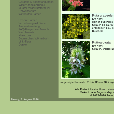
Garantie & Beanstandungen
Widerrufsbelehrung &
Muster-Widerrufsformular
Umweltschutz
Wir kaufen Samen
Ruta graveole
------------------------
(20 Korn)
Unsere Samen
kleiner, buschiger
Vermehrung mit Samen
Strauch bis ca. 60
Aussaatanleitung
unterteilten blau-
FAQ-Fragen zur Anzucht
Büscheln
Warnhinweis
Klimazone
Botanisches Wörterbuch
Link-Tipps
Ruttya ovata
Danke
(10 Korn)
Strauch, weisse B
angezeigte Produkte:
81
bis
92
(von
92
insg
Alle Preise inklusive
Umsatzsteue
Verkauf unter Zugrundelegu
© 2015-2026 Peter
Freitag, 7. August 2026