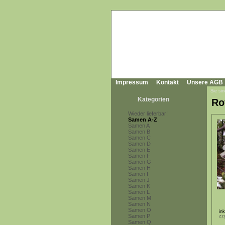
Impressum
Kontakt
Unsere AGB
Sie sin
Kategorien
Ro
Wieder lieferbar!
Samen A-Z
Samen A
Samen B
Samen C
Samen D
Samen E
Samen F
Samen G
Samen H
Samen I
Samen J
Samen K
Samen L
Samen M
Samen N
Samen O
in
Samen P
zz
Samen Q