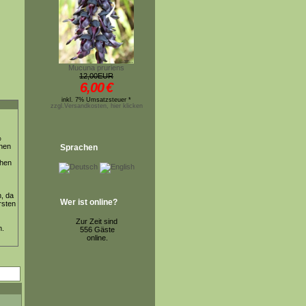
Mucuna pruriens
12,00EUR
6,00
€
inkl. 7% Umsatzsteuer *
zzgl.Versandkosten, hier klicken
%
knen
Sprachen
chen
, da
Wer ist online?
rsten
Zur Zeit sind
n.
556 Gäste
online.