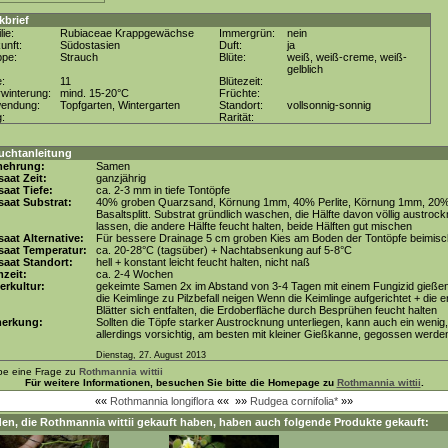
kbrief
lie:
Rubiaceae Krappgewächse
Immergrün:
nein
unft:
Südostasien
Duft:
ja
ppe:
Strauch
Blüte:
weiß, weiß-creme, weiß-
gelblich
e:
11
Blütezeit:
winterung:
mind. 15-20°C
Früchte:
wendung:
Topfgarten, Wintergarten
Standort:
vollsonnig-sonnig
g:
Rarität:
uchtanleitung
mehrung:
Samen
aat Zeit:
ganzjährig
aat Tiefe:
ca. 2-3 mm in tiefe Tontöpfe
aat Substrat:
40% groben Quarzsand, Körnung 1mm, 40% Perlite, Körnung 1mm, 20
Basaltsplitt. Substrat gründlich waschen, die Hälfte davon völlig austroc
lassen, die andere Hälfte feucht halten, beide Hälften gut mischen
aat Alternative:
Für bessere Drainage 5 cm groben Kies am Boden der Tontöpfe beimis
saat Temperatur:
ca. 20-28°C (tagsüber) + Nachtabsenkung auf 5-8°C
aat Standort:
hell + konstant leicht feucht halten, nicht naß
zeit:
ca. 2-4 Wochen
erkultur:
gekeimte Samen 2x im Abstand von 3-4 Tagen mit einem Fungizid gießen
die Keimlinge zu Pilzbefall neigen Wenn die Keimlinge aufgerichtet + die e
Blätter sich entfalten, die Erdoberfläche durch Besprühen feucht halten
erkung:
Sollten die Töpfe starker Austrocknung unterliegen, kann auch ein wenig,
allerdings vorsichtig, am besten mit kleiner Gießkanne, gegossen werde
Dienstag, 27. August 2013
be eine Frage zu
Rothmannia wittii
Für weitere Informationen, besuchen Sie bitte die Homepage zu
Rothmannia wittii
.
««
Rothmannia longiflora
««
»»
Rudgea cornifolia*
»»
en, die
Rothmannia wittii
gekauft haben, haben auch folgende Produkte gekauft: