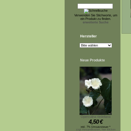
Verwenden Sie Stichworte, um
ein Produkt zu finden.
erweiterte Suche
Hersteller
Neue Produkte
Operculina riedeliana
4,50
€
inkl. 7% Umsatzsteuer *
zzgl.Versandkosten, hier klicken