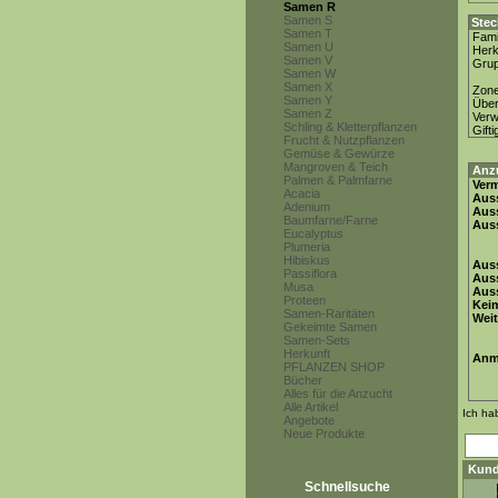
Samen R
Samen S
Stec
Samen T
Fami
Samen U
Herk
Samen V
Gru
Samen W
Samen X
Zon
Samen Y
Über
Samen Z
Ver
Schling & Kletterpflanzen
Gifti
Frucht & Nutzpflanzen
Gemüse & Gewürze
Mangroven & Teich
Anz
Palmen & Palmfarne
Ver
Acacia
Auss
Adenium
Auss
Baumfarne/Farne
Auss
Eucalyptus
Plumeria
Hibiskus
Auss
Passiflora
Aus
Musa
Auss
Proteen
Keim
Samen-Raritäten
Weit
Gekeimte Samen
Samen-Sets
Herkunft
Anm
PFLANZEN SHOP
Bücher
Alles für die Anzucht
Alle Artikel
Ich ha
Angebote
Neue Produkte
Kund
Schnellsuche