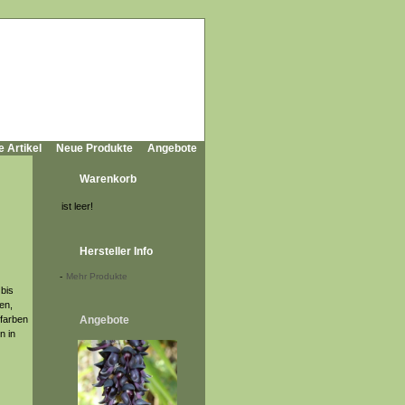
e Artikel
Neue Produkte
Angebote
Warenkorb
ist leer!
Hersteller Info
-
Mehr Produkte
bis
den,
rfarben
Angebote
n in