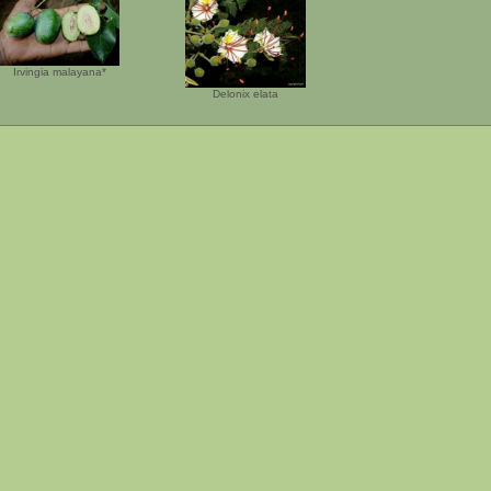
Irvingia malayana*
Delonix elata