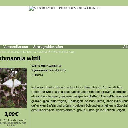
Versandkosten
Vertrag widerrufen
All
d hier:
Startseite
»
Samen A-Z
»
Samen R
»
Rothmannia wittii
thmannia wittii
Witt’s Bell Gardenia
Synonyme:
Randia wittii
(5 Korn)
laubabwerfender Strauch oder kleiner Baum bis zu 7 m mit dichter,
rundlicher Krone und gegenständig angeordneten, großen, eiförmigen 
elliptischen, ledrigen, glänzend tiefgrünen Blättern. Die süßlich duften
großen, glockenförmigen, 5-petaligen, weißen Blüten, innen mit purpu
gefleckten Zipfeln und grünlich-gelbem Schlund erscheinen in Büschel
den Blattachseln, denen eßbare, große runde, grüne Früchte folgen
3,00
€
kl. 7% Umsatzsteuer *
gl.Versandkosten, hier
klicken