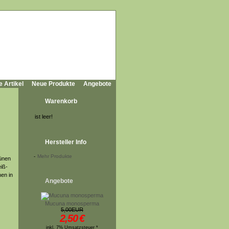
e Artikel
Neue Produkte
Angebote
Warenkorb
ist leer!
Hersteller Info
-
Mehr Produkte
rünen
eiß-
en in
Angebote
Mucuna monosperma
5,00EUR
2,50
€
inkl. 7% Umsatzsteuer *