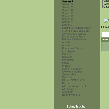
Über
Samen R
Ver
Samen S
Gifti
Samen T
Samen U
Samen V
Samen W
Samen X
Samen Y
Samen Z
Ich ha
Schling & Kletterpflanzen
Frucht & Nutzpflanzen
Gemüse & Gewürze
Mangroven & Teich
Palmen & Palmfarne
Kund
Acacia
Adenium
Baumfarne/Farne
Eucalyptus
Plumeria
Hibiskus
Passiflora
Musa
Proteen
Samen-Raritäten
Gekeimte Samen
Samen-Sets
Herkunft
PFLANZEN SHOP
Bücher
Alles für die Anzucht
Alle Artikel
Angebote
Neue Produkte
Schnellsuche