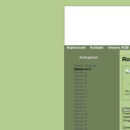
Impressum
Kontakt
Unsere AGB
Sie sin
Kategorien
Ro
Wieder lieferbar!
Samen A-Z
Samen A
Samen B
Samen C
Samen D
Samen E
Samen F
7% 
Samen G
zzgl
Samen H
Samen I
Samen J
Samen K
Stec
Samen L
Fami
Samen M
Herk
Samen N
Gru
Samen O
Samen P
Zon
Samen Q