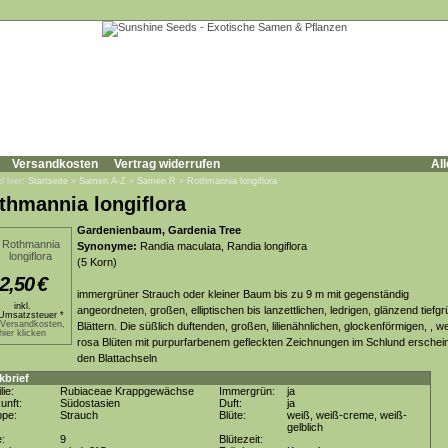
Versandkosten
Vertrag widerrufen
All
d hier:
Startseite
»
Samen A-Z
»
Samen R
»
Rothmannia longiflora
thmannia longiflora
Gardenienbaum, Gardenia Tree
Synonyme:
Randia maculata, Randia longiflora
(5 Korn)
2,50
€
immergrüner Strauch oder kleiner Baum bis zu 9 m mit gegenständig
inkl.
angeordneten, großen, elliptischen bis lanzettlichen, ledrigen, glänzend tiefg
Umsatzsteuer *
.Versandkosten,
Blättern. Die süßlich duftenden, großen, lilienähnlichen, glockenförmigen, , w
hier klicken
rosa Blüten mit purpurfarbenem gefleckten Zeichnungen im Schlund erschein
den Blattachseln
kbrief
lie:
Rubiaceae Krappgewächse
Immergrün:
ja
unft:
Südostasien
Duft:
ja
ppe:
Strauch
Blüte:
weiß, weiß-creme, weiß-
gelblich
e:
9
Blütezeit: