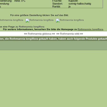
winterung:
mind. 0°C
Früchte:
Kapseln
wendung:
Standort:
sonnig-halbschattig
g:
Rarität:
ja
Für eine größere Darstellung klicken Sie auf das Bild.
be eine Frage zu
Rothmannia longiflora
Für weitere Informationen, besuchen Sie bitte die Homepage zu
Rothmannia longiflora
.
««
Rothmannia globosa
««
»»
Rothmannia wittii
»»
en, die
Rothmannia longiflora
gekauft haben, haben auch folgende Produkte gekauf