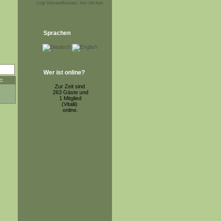
zzgl.Versandkosten, hier klicken
Sprachen
Wer ist online?
t:
Zur Zeit sind
263 Gäste und
1 Mitglied
(Vitalii)
online.