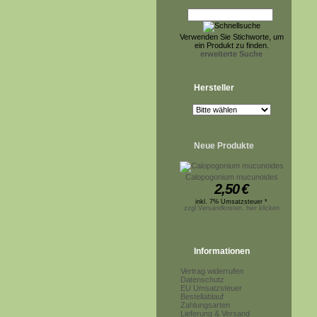
Verwenden Sie Stichworte, um
ein Produkt zu finden.
erweiterte Suche
Hersteller
Neue Produkte
Calopogonium mucunoides
2,50
€
inkl. 7% Umsatzsteuer *
zzgl.Versandkosten, hier klicken
Informationen
Vertrag widerrufen
Datenschutz
EU Umsatzsteuer
Bestellablauf
Zahlungsarten
Lieferung & Versand