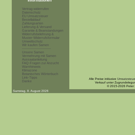
Informationen
Vertrag widerrufen
Datenschutz
EU Umsatzsteuer
Bestellablauf
Zahlungsarten
Lieferung & Versand
Garantie & Beanstandungen
Widerrufsbelehrung &
Muster-Widerrufsformular
Umweltschutz
Wir kaufen Samen
------------------------
Unsere Samen
Vermehrung mit Samen
Aussaatanleitung
FAQ-Fragen zur Anzucht
Warnhinweis
Klimazone
Botanisches Wörterbuch
Link-Tipps
Alle Preise inklusive
Umsatzsteue
Danke
Verkauf unter Zugrundelegu
© 2015-2026 Peter
Samstag, 8. August 2026