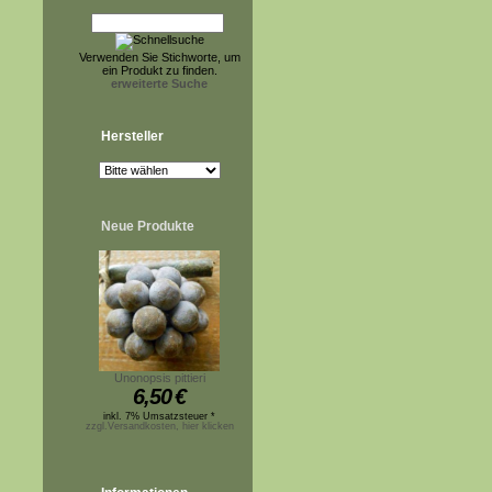
Verwenden Sie Stichworte, um
ein Produkt zu finden.
erweiterte Suche
Hersteller
Neue Produkte
Unonopsis pittieri
6,50
€
inkl. 7% Umsatzsteuer *
zzgl.Versandkosten, hier klicken