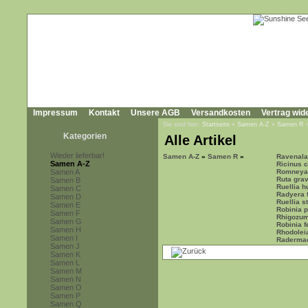
Impressum
Kontakt
Unsere AGB
Versandkosten
Vertrag wid
Sie sind hier:
Startseite
»
Samen A-Z
»
Samen R
Kategorien
Alle Artikel
Wieder lieferbar!
Samen A-Z
»
Samen R
»
Ravenala
Samen A-Z
Ricinus 
Samen A
Romneya 
Ruta gra
Samen B
Ruellia h
Samen C
Radyera 
Samen D
Ruellia s
Samen E
Robinia 
Samen F
Rhigozu
Samen G
Robinia fe
Samen H
Rhodolei
Samen I
Radermac
Samen J
Samen K
Samen L
Samen M
Samen N
Samen O
Samen P
Samen Q