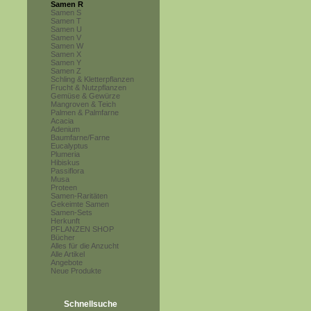
Samen R
Samen S
Samen T
Samen U
Samen V
Samen W
Samen X
Samen Y
Samen Z
Schling & Kletterpflanzen
Frucht & Nutzpflanzen
Gemüse & Gewürze
Mangroven & Teich
Palmen & Palmfarne
Acacia
Adenium
Baumfarne/Farne
Eucalyptus
Plumeria
Hibiskus
Passiflora
Musa
Proteen
Samen-Raritäten
Gekeimte Samen
Samen-Sets
Herkunft
PFLANZEN SHOP
Bücher
Alles für die Anzucht
Alle Artikel
Angebote
Neue Produkte
Schnellsuche