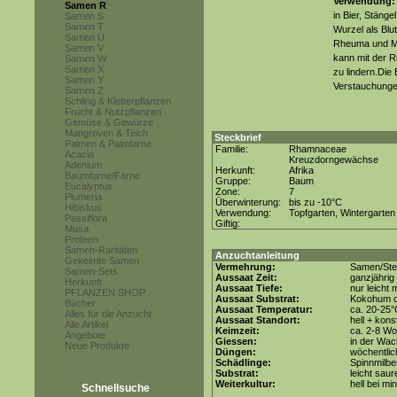
Verwendung:
Samen R
in Bier, Stäng
Samen S
Samen T
Wurzel als Blu
Samen U
Rheuma und M
Samen V
kann mit der R
Samen W
Samen X
zu lindern.Die 
Samen Y
Verstauchungen
Samen Z
Schling & Kletterpflanzen
Frucht & Nutzpflanzen
Gemüse & Gewürze
Mangroven & Teich
Steckbrief
Palmen & Palmfarne
Familie:
Rhamnaceae
Acacia
Kreuzdorngewächse
Adenium
Herkunft:
Afrika
Baumfarne/Farne
Gruppe:
Baum
Eucalyptus
Zone:
7
Plumeria
Überwinterung:
bis zu -10°C
Hibiskus
Verwendung:
Topfgarten, Wintergarten
Passiflora
Giftig:
Musa
Proteen
Samen-Raritäten
Anzuchtanleitung
Gekeimte Samen
Vermehrung:
Samen/Ste
Samen-Sets
Aussaat Zeit:
ganzjährig
Herkunft
Aussaat Tiefe:
nur leicht
PFLANZEN SHOP
Aussaat Substrat:
Kokohum od
Bücher
Aussaat Temperatur:
ca. 20-25°
Alles für die Anzucht
Aussaat Standort:
hell + kons
Alle Artikel
Keimzeit:
ca. 2-8 W
Angebote
Giessen:
in der Wac
Neue Produkte
Düngen:
wöchentlic
Schädlinge:
Spinnmilbe
Substrat:
leicht saur
Weiterkultur:
hell bei mi
Schnellsuche