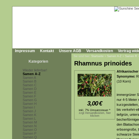
Impressum
Kontakt
Unsere AGB
Versandkosten
Vertrag wid
Sie sind hier:
Startseite
»
Samen A-Z
»
Samen R
Kategorien
Rhamnus prinoides
Wieder lieferbar!
Afrikanische
Samen A-Z
Synonyme:
Rh
Samen A
Samen B
(10 Korn)
Samen C
Samen D
Samen E
immergrüner S
Samen F
nur 4-5 Meter 
Samen G
3,00
€
Samen H
kurzgestielten,
Samen I
bis verkehrt-ei
inkl. 7% Umsatzsteuer *
Samen J
zzgl.Versandkosten, hier
tiefgrün, unter
Samen K
klicken
Samen L
becherförmigen
Samen M
den Blattachse
Samen N
erbsengroße, be
Samen O
Samen P
schwarze Stei
Samen Q