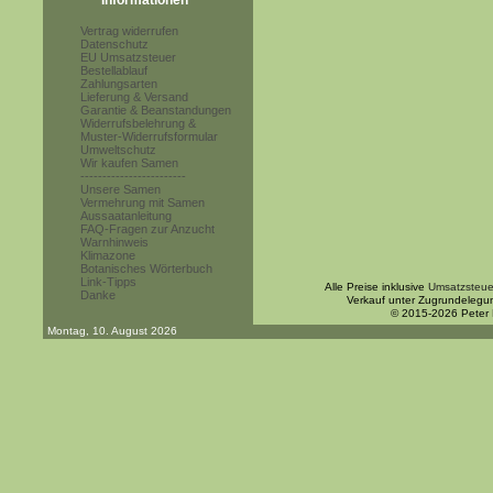
Informationen
Vertrag widerrufen
Datenschutz
EU Umsatzsteuer
Bestellablauf
Zahlungsarten
Lieferung & Versand
Garantie & Beanstandungen
Widerrufsbelehrung &
Muster-Widerrufsformular
Umweltschutz
Wir kaufen Samen
------------------------
Unsere Samen
Vermehrung mit Samen
Aussaatanleitung
FAQ-Fragen zur Anzucht
Warnhinweis
Klimazone
Botanisches Wörterbuch
Link-Tipps
Alle Preise inklusive
Umsatzsteue
Danke
Verkauf unter Zugrundelegu
© 2015-2026 Peter
Montag, 10. August 2026