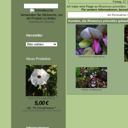
Freitag, 17
Ich habe eine Frage zu
Rhamnus prinoides
Für weitere Informationen, besu
Verwenden Sie Stichworte, um
««
Renealmia 
ein Produkt zu finden.
Kunden, die
Rhamnus prinoides
gekauf
erweiterte Suche
Hersteller
Tephrosia virginiana
Neue Produkte
Hebe hulkeana
Ipomoea pauciflora
5,00
€
inkl. 7% Umsatzsteuer *
zzgl.Versandkosten, hier klicken