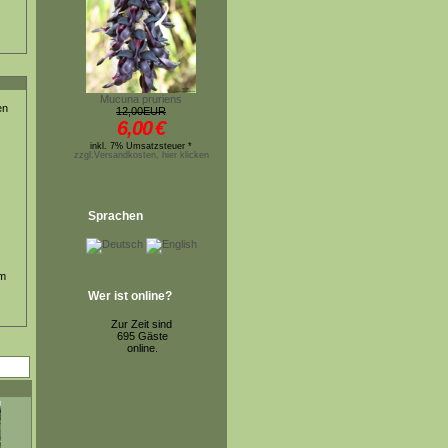
Mucuna pruriens
en
12,00EUR
6,00
€
inkl. 7% Umsatzsteuer *
zzgl.Versandkosten, hier klicken
Sprachen
um
Wer ist online?
Zur Zeit sind
695 Gäste
online.