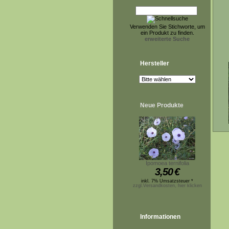
Verwenden Sie Stichworte, um
ein Produkt zu finden.
erweiterte Suche
Hersteller
Neue Produkte
Ipomoea ternifolia
3,50
€
inkl. 7% Umsatzsteuer *
zzgl.Versandkosten, hier klicken
Informationen