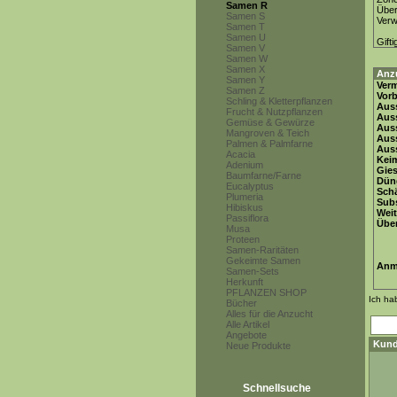
Samen R
Über
Samen S
Ver
Samen T
Samen U
Gifti
Samen V
Samen W
Samen X
Anz
Samen Y
Ver
Samen Z
Vor
Schling & Kletterpflanzen
Auss
Frucht & Nutzpflanzen
Auss
Gemüse & Gewürze
Auss
Mangroven & Teich
Aus
Palmen & Palmfarne
Auss
Acacia
Keim
Adenium
Gie
Baumfarne/Farne
Dün
Eucalyptus
Schä
Plumeria
Subs
Hibiskus
Weit
Passiflora
Übe
Musa
Proteen
Samen-Raritäten
Gekeimte Samen
Anm
Samen-Sets
Herkunft
PFLANZEN SHOP
Ich ha
Bücher
Alles für die Anzucht
Alle Artikel
Angebote
Kund
Neue Produkte
Schnellsuche