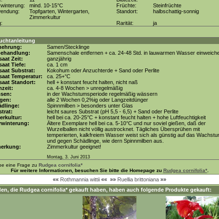
winterung:
mind. 10-15°C
Früchte:
Steinfrüchte
wendung:
Topfgarten, Wintergarten,
Standort:
halbschattig-sonnig
Zimmerkultur
g:
Rarität:
ja
uchtanleitung
mehrung:
Samen/Stecklinge
behandlung:
Samenschale entfernen + ca. 24-48 Std. in lauwarmen Wasser einweich
aat Zeit:
ganzjährig
aat Tiefe:
ca. 1 cm
aat Substrat:
Kokohum oder Anzuchterde + Sand oder Perlite
saat Temperatur:
ca. 25+°C
aat Standort:
hell + konstant feucht halten, nicht naß
zeit:
ca. 4-8 Wochen > unregelmäßig
ssen:
in der Wachstumsperiode regelmäßig wässern
gen:
alle 2 Wochen 0,2%ig oder Langzeitdünger
dlinge:
Spinnmilben > besonders unter Glas
trat:
leicht saures Substrat (pH 5,5 - 6,5) + Sand oder Perlite
erkultur:
hell bei ca. 20-25°C + konstant feucht halten + hohe Luftfeuchtigkeit
rwinterung:
Ältere Exemplare hell bei ca. 5-10°C und nur soviel gießen, daß der
Wurzelballen nicht völlig austrocknet. Tägliches Übersprühen mit
temperierten, kalkfreiem Wasser weist sich als günstig auf das Wachst
und gegen Schädlinge, wie dern Spinnmilben aus.
erkung:
Zimmerkultur geeignet!
Montag, 3. Juni 2013
be eine Frage zu
Rudgea cornifolia*
Für weitere Informationen, besuchen Sie bitte die Homepage zu
Rudgea cornifolia*
.
««
Rothmannia wittii
««
»»
Ruellia brittoniana
»»
en, die
Rudgea cornifolia*
gekauft haben, haben auch folgende Produkte gekauft: