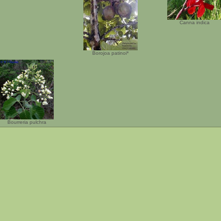
Canna indica
Borojoa patinoi*
Bourreria pulchra