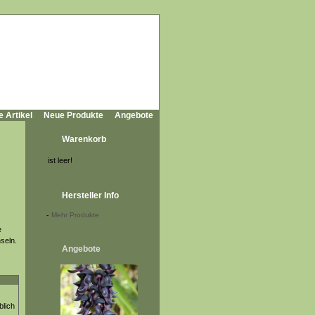
e Artikel
Neue Produkte
Angebote
Warenkorb
ist leer!
Hersteller Info
-
Mehr Produkte
e
hseln.
Angebote
blich