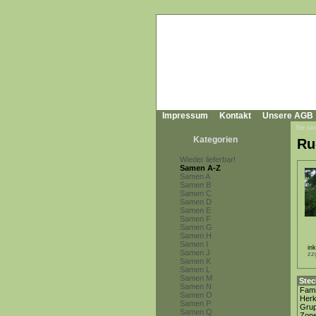
Impressum
Kontakt
Unsere AGB
Sie sin
Kategorien
Ru
Wieder lieferbar!
Samen A-Z
Samen A
Samen B
Samen C
Samen D
Samen E
Samen F
Samen G
Samen H
Samen I
in
Samen J
zz
Samen K
Samen L
Samen M
Stec
Samen N
Fami
Samen O
Herk
Samen P
Gru
Samen Q
Zon