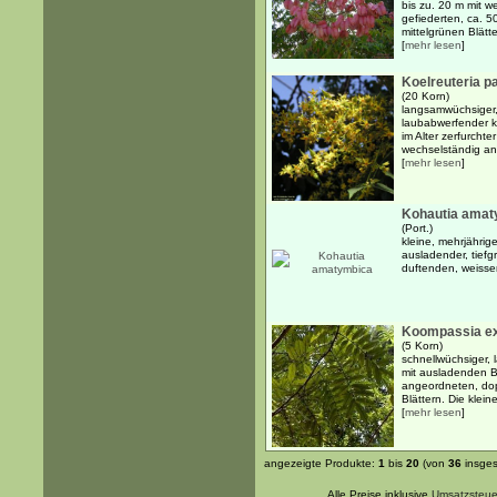
bis zu. 20 m mit 
gefiederten, ca. 5
mittelgrünen Blätte
[
mehr lesen
]
Koelreuteria p
(20 Korn)
langsamwüchsiger,
laubabwerfender kl
im Alter zerfurcht
wechselständig an
[
mehr lesen
]
Kohautia amat
(Port.)
kleine, mehrjährig
ausladender, tiefg
duftenden, weisse
Koompassia ex
(5 Korn)
schnellwüchsiger,
mit ausladenden B
angeordneten, dopp
Blättern. Die klein
[
mehr lesen
]
angezeigte Produkte:
1
bis
20
(von
36
insges
Alle Preise inklusive
Umsatzsteue