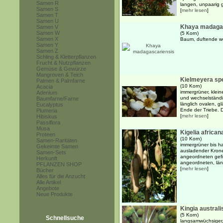
Samen R
langen, unpaarig g
Samen S
[
mehr lesen
]
Samen T
Samen U
Khaya madaga
Samen V
Samen W
(5 Korn)
Samen X
Baum, duftende we
Samen Y
Samen Z
Schling & Kletterpflanzen
Frucht & Nutzpflanzen
Gemüse & Gewürze
Mangroven & Teich
Kielmeyera sp
Palmen & Palmfarne
(10 Korn)
Acacia
immergrüner, klein
Adenium
und wechselständi
Baumfarne/Farne
länglich ovalen, g
Eucalyptus
Ende der Triebe. D
Plumeria
[
mehr lesen
]
Hibiskus
Passiflora
Musa
Kigelia african
Proteen
(10 Korn)
Samen-Raritäten
immergrüner bis h
Gekeimte Samen
ausladender Krone
Samen-Sets
angeordneten gefi
Herkunft
angeordneten, läng
PFLANZEN SHOP
[
mehr lesen
]
Bücher
Alles für die Anzucht
Alle Artikel
Angebote
Neue Produkte
Kingia australi
(5 Korn)
Schnellsuche
langsamwüchsiger