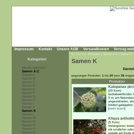
Impressum
Kontakt
Unsere AGB
Versandkosten
Vertrag wid
Sie sind hier:
Startseite
»
Samen A-Z
»
Samen K
Kategorien
Samen K
Wieder lieferbar!
Darstel
Samen A-Z
Samen A
angezeigte Produkte:
1
bis
20
(von
36
insges
Samen B
Produkte+
Samen C
Samen D
Kalopanax pic
Samen E
(20 Korn)
Samen F
laubabwerfender, 
Samen G
5 m, am Naturstand
Samen H
angeordneten, aho
Samen I
breiten,gelappten,
Samen J
[
mehr lesen
]
Samen K
Samen L
Samen M
Khaya anthoth
Samen N
(5 Korn)
Samen O
immergrüner, bret
Samen P
mit rundlicher ode
Samen Q
spiralig am Ende 