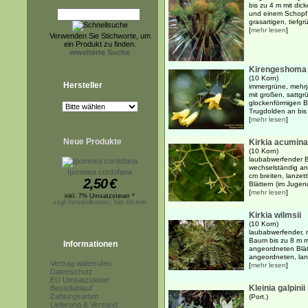
bis zu 4 m mit di
und einem Schopf
grasartigen, tiefgr
[
mehr lesen
]
Verwenden Sie Stichworte, um
ein Produkt zu finden.
erweiterte Suche
Kirengeshoma
(10 Korn)
Hersteller
immergrüne, mehrj
mit großen, sattgr
glockenförmigen B
Trugdolden an bis 
[
mehr lesen
]
Neue Produkte
Kirkia acumina
(10 Korn)
laubabwerfender B
wechselständig an
Ipomoea cordofana
cm breiten, lanzet
2,50
€
Blättern (im Jugend
[
mehr lesen
]
inkl. 7% Umsatzsteuer *
zzgl.Versandkosten, hier klicken
Kirkia wilmsii
(10 Korn)
laubabwerfender, n
Baum bis zu 8 m m
Informationen
angeordneten Blät
angeordneten, lanz
Vertrag widerrufen
[
mehr lesen
]
Datenschutz
EU Umsatzsteuer
Kleinia galpinii
Bestellablauf
Zahlungsarten
(Port.)
Lieferung & Versand