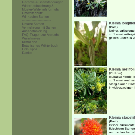
Garantie & Beanstandungen
Widerrufsbelehrung &
Muster-Widerrufsformular
Umweltschutz
Wir kaufen Samen
------------------------
Kleinia longiflo
Unsere Samen
(Port.)
Vermehrung mit Samen
kleiner, sukkulent
Aussaatanleitung
zu 1 m mit mittelg
FAQ-Fragen zur Anzucht
gelben Blüten in v
Warnhinweis
Klimazone
Botanisches Wörterbuch
Link-Tipps
Danke
Kleinia neriifoli
(20 Korn)
laubabwerfende, kl
zu 3 m mit wechsel
silbrig-blauen Blä
in vielverzweigten
Kleinia stapeli
(Port.)
kleiner, sukkulente
fleischigen Stenge
und zahlreichen s