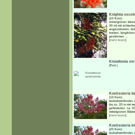
Knightia excel
(10 Korn)
immergrüner, klein
30 m) mit schlank
angeordneten, led
breiten, längliche
gezähnten ...
[
mehr lesen
]
Knowltonia ver
(Port.)
Koelreuteria bi
(10 Korn)
laubabwerfender, 
bis zu. 20 m mit 
gefiederten, ca. 5
mittelgrünen Blätte
[
mehr lesen
]
Koelreuteria int
(20 Korn)
laubabwerfender, 