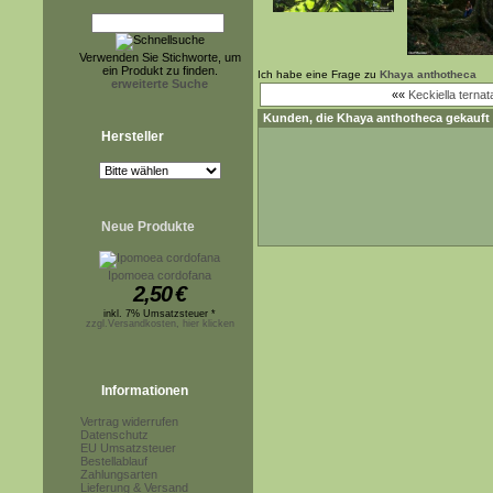
Verwenden Sie Stichworte, um
ein Produkt zu finden.
Ich habe eine Frage zu
Khaya anthotheca
erweiterte Suche
««
Keckiella ternat
Kunden, die
Khaya anthotheca
gekauft 
Hersteller
Neue Produkte
Ipomoea cordofana
2,50
€
inkl. 7% Umsatzsteuer *
zzgl.Versandkosten, hier klicken
Informationen
Vertrag widerrufen
Datenschutz
EU Umsatzsteuer
Bestellablauf
Zahlungsarten
Lieferung & Versand