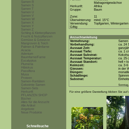
Samen R
Mahagonigewächse
Samen S
Herkunft:
Afrika
Samen T
Gruppe:
Baum
Samen U
Samen V
Zone:
11
Samen W
Überwinterung:
mind. 15°C
Samen X
Verwendung:
Topfgarten, Wintergarten
Samen Y
Giftig:
Samen Z
Schling & Kletterpflanzen
Frucht & Nutzpflanzen
Anzuchtanleitung
Gemüse & Gewürze
Vermehrung:
Samen
Mangroven & Teich
Vorbehandlung:
ca. 24 
Palmen & Palmfarne
Aussaat Zeit:
ganzjäh
Acacia
Aussaat Tiefe:
ca. 1 c
Adenium
Aussaat Substrat:
Kokohum
Baumfarne/Farne
Aussaat Temperatur:
ca. 25-
Eucalyptus
Aussaat Standort:
hell + 
Plumeria
Keimzeit:
ca. 3-
Hibiskus
Giessen:
in der 
Passiflora
Düngen:
monatli
Musa
Schädlinge:
Spinnmi
Proteen
Substrat:
Einheit
Samen-Raritäten
Gekeimte Samen
Sonntag
Samen-Sets
Herkunft
Für eine größere Darstellung klicken Sie auf 
PFLANZEN SHOP
Bücher
Alles für die Anzucht
Alle Artikel
Angebote
Neue Produkte
Schnellsuche