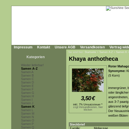
Impressum
Kontakt
Unsere AGB
Versandkosten
Vertrag wid
Sie sind hier:
Startseite
»
Samen A-Z
»
Samen K
Kategorien
Khaya anthotheca
Wieder lieferbar!
Roter Mahago
Samen A-Z
Synonyme:
Kh
Samen A
Samen B
(5 Korn)
Samen C
Samen D
Samen E
immergrüner, b
Samen F
oder längliche
Samen G
Samen H
3,50
€
angeordneten, 
Samen I
aus 3-7 paarig 
Samen J
inkl. 7% Umsatzsteuer *
glänzend tiefgr
Samen K
zzgl.Versandkosten, hier
Samen L
klicken
Der Neuaustrieb
Samen M
weißen Blüten 
Samen N
Samen O
Samen P
Steckbrief
Samen Q
Familie:
Meliaceae