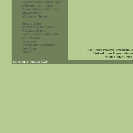
Garantie & Beanstandungen
Widerrufsbelehrung &
Muster-Widerrufsformular
Umweltschutz
Wir kaufen Samen
------------------------
Unsere Samen
Vermehrung mit Samen
Aussaatanleitung
FAQ-Fragen zur Anzucht
Warnhinweis
Klimazone
Botanisches Wörterbuch
Link-Tipps
Alle Preise inklusive
Umsatzsteue
Danke
Verkauf unter Zugrundelegu
© 2015-2026 Peter
Samstag, 8. August 2026