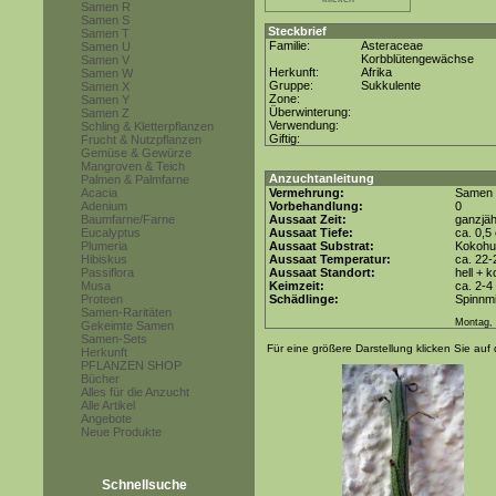
Samen R
Samen S
Steckbrief
Samen T
Familie:
Asteraceae
Samen U
Korbblütengewächse
Samen V
Herkunft:
Afrika
Samen W
Gruppe:
Sukkulente
Samen X
Zone:
Samen Y
Überwinterung:
Samen Z
Verwendung:
Schling & Kletterpflanzen
Giftig:
Frucht & Nutzpflanzen
Gemüse & Gewürze
Mangroven & Teich
Anzuchtanleitung
Palmen & Palmfarne
Acacia
Vermehrung:
Samen
Adenium
Vorbehandlung:
0
Baumfarne/Farne
Aussaat Zeit:
ganzjäh
Eucalyptus
Aussaat Tiefe:
ca. 0,5
Plumeria
Aussaat Substrat:
Kokohum
Hibiskus
Aussaat Temperatur:
ca. 22-
Passiflora
Aussaat Standort:
hell + 
Musa
Keimzeit:
ca. 2-
Proteen
Schädlinge:
Spinnmi
Samen-Raritäten
Montag, 
Gekeimte Samen
Samen-Sets
Für eine größere Darstellung klicken Sie auf 
Herkunft
PFLANZEN SHOP
Bücher
Alles für die Anzucht
Alle Artikel
Angebote
Neue Produkte
Schnellsuche