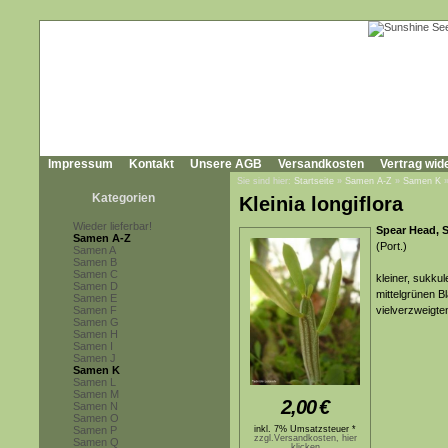
Impressum
Kontakt
Unsere AGB
Versandkosten
Vertrag wid
Sie sind hier:
Startseite
»
Samen A-Z
»
Samen K
Kategorien
Kleinia longiflora
Wieder lieferbar!
Spear Head, 
Samen A-Z
(Port.)
Samen A
Samen B
Samen C
kleiner, sukkul
Samen D
mittelgrünen B
Samen E
Samen F
vielverzweigte
Samen G
Samen H
Samen I
Samen J
Samen K
Samen L
Samen M
2,00
€
Samen N
Samen O
Samen P
inkl. 7% Umsatzsteuer *
zzgl.Versandkosten, hier
Samen Q
klicken