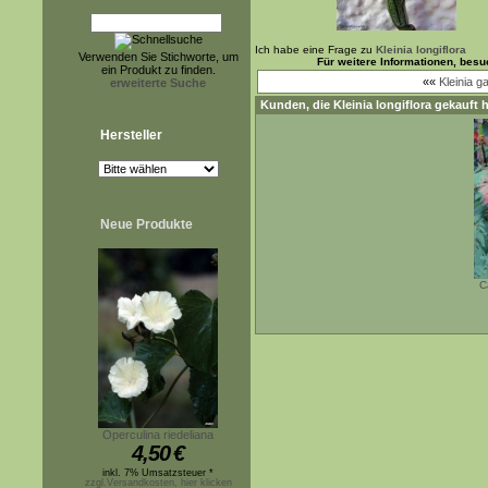
Ich habe eine Frage zu
Kleinia longiflora
Verwenden Sie Stichworte, um
Für weitere Informationen, bes
ein Produkt zu finden.
««
Kleinia gal
erweiterte Suche
Kunden, die
Kleinia longiflora
gekauft h
Hersteller
Neue Produkte
C
Operculina riedeliana
4,50
€
inkl. 7% Umsatzsteuer *
zzgl.Versandkosten, hier klicken