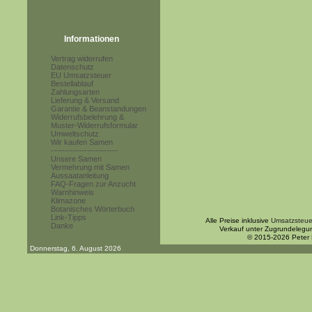
Informationen
Vertrag widerrufen
Datenschutz
EU Umsatzsteuer
Bestellablauf
Zahlungsarten
Lieferung & Versand
Garantie & Beanstandungen
Widerrufsbelehrung &
Muster-Widerrufsformular
Umweltschutz
Wir kaufen Samen
------------------------
Unsere Samen
Vermehrung mit Samen
Aussaatanleitung
FAQ-Fragen zur Anzucht
Warnhinweis
Klimazone
Botanisches Wörterbuch
Link-Tipps
Alle Preise inklusive
Umsatzsteue
Danke
Verkauf unter Zugrundelegu
© 2015-2026 Peter
Donnerstag, 6. August 2026