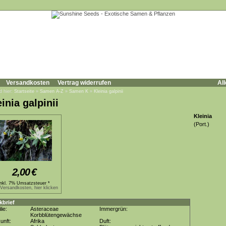
Versandkosten
Vertrag widerrufen
All
d hier:
Startseite
»
Samen A-Z
»
Samen K
»
Kleinia galpinii
inia galpinii
Kleinia
(Port.)
2,00
€
inkl. 7% Umsatzsteuer *
.Versandkosten, hier klicken
kbrief
lie:
Asteraceae
Immergrün:
Korbblütengewächse
unft:
Afrika
Duft: