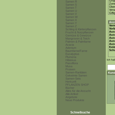
Gru
Samen R
Zon
Samen S
Über
Samen T
Ver
Samen U
Gifti
Samen V
Samen W
Samen X
Anz
Samen Y
Ver
Samen Z
Vor
Schling & Kletterpflanzen
Auss
Frucht & Nutzpflanzen
Auss
Gemüse & Gewürze
Auss
Mangroven & Teich
Aus
Palmen & Palmfarne
Auss
Acacia
Keim
Adenium
Schä
Baumfarne/Farne
Eucalyptus
Plumeria
Ich ha
Hibiskus
Passiflora
Musa
Proteen
Samen-Raritäten
Kund
Gekeimte Samen
Samen-Sets
Herkunft
PFLANZEN SHOP
Bücher
Alles für die Anzucht
Alle Artikel
Angebote
Neue Produkte
Schnellsuche