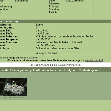
ppe:
Sukkulente
Blüte:
nicht zutreffend
e:
Blütezeit:
winterung:
Früchte:
wendung:
Standort:
g:
Rarität:
uchtanleitung
mehrung:
Samen
behandlung:
0
aat Zeit:
ganzjährig
aat Tiefe:
ca. 0,5 cm
aat Substrat:
Kokohum oder Anzuchterde + Sand oder Perlite
saat Temperatur:
ca. 22-25°C
aat Standort:
hell + konstant feucht halten, nicht naß
zeit:
ca. 2-4 Wochen
dlinge:
Spinnmilben > besonders unter Glas
Montag, 6. Juli 2009
be eine Frage zu
Kleinia galpinii
Für weitere Informationen, besuchen Sie bitte die Homepage zu
Kleinia galpinii
.
««
Kirkia wilmsii
««
»»
Kleinia longiflora
»»
en, die
Kleinia galpinii
gekauft haben, haben auch folgende Produkte gekauft:
Kunzea ericoides