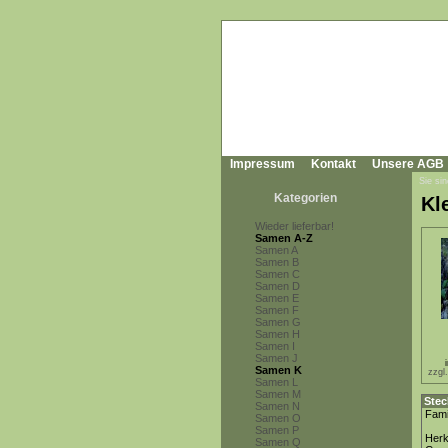
Impressum
Kontakt
Unsere AGB
Sie sin
Kategorien
Kle
Wieder lieferbar!
Samen A-Z
Samen A
Samen B
Samen C
Samen D
Samen E
Samen F
Samen G
Samen H
Samen I
Samen J
Samen K
zzgl
Samen L
Samen M
Stec
Samen N
Fami
Samen O
Samen P
Herk
Samen Q