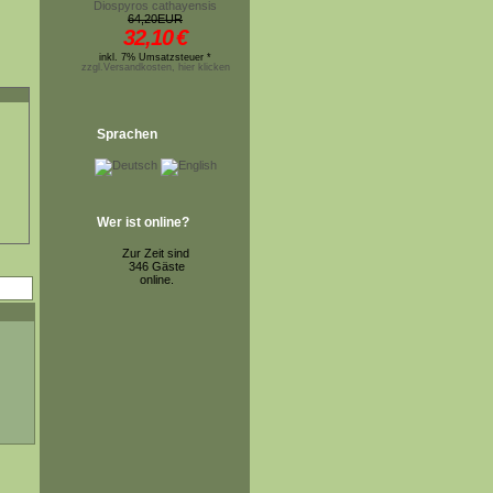
Diospyros cathayensis
64,20EUR
32,10
€
inkl. 7% Umsatzsteuer *
zzgl.Versandkosten, hier klicken
Sprachen
Wer ist online?
Zur Zeit sind
346 Gäste
online.