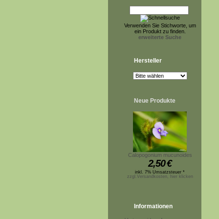
Verwenden Sie Stichworte, um
ein Produkt zu finden.
erweiterte Suche
Hersteller
Neue Produkte
Calopogonium mucunoides
2,50
€
inkl. 7% Umsatzsteuer *
zzgl.Versandkosten, hier klicken
Informationen