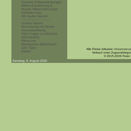
Garantie & Beanstandungen
Widerrufsbelehrung &
Muster-Widerrufsformular
Umweltschutz
Wir kaufen Samen
------------------------
Unsere Samen
Vermehrung mit Samen
Aussaatanleitung
FAQ-Fragen zur Anzucht
Warnhinweis
Klimazone
Botanisches Wörterbuch
Link-Tipps
Alle Preise inklusive
Umsatzsteue
Danke
Verkauf unter Zugrundelegu
© 2015-2026 Peter
Samstag, 8. August 2026