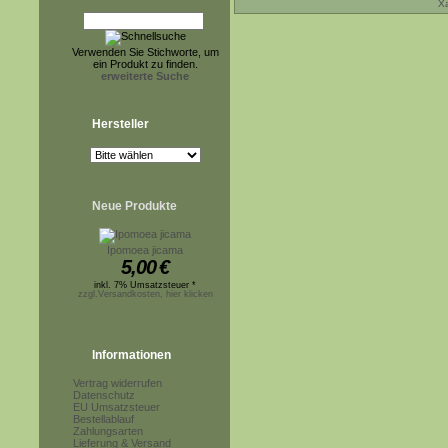
Xa
Verwenden Sie Stichworte, um
ein Produkt zu finden.
erweiterte Suche
Hersteller
Neue Produkte
Ipomoea jicama
5,00
€
inkl. 7% Umsatzsteuer *
zzgl.Versandkosten, hier klicken
Informationen
Vertrag widerrufen
Datenschutz
EU Umsatzsteuer
Bestellablauf
Zahlungsarten
Lieferung & Versand