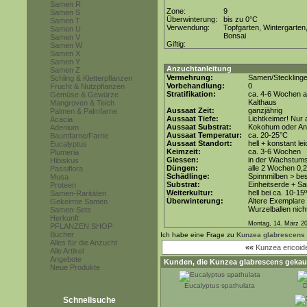
Samen R
Zone:
9
Samen S
Überwinterung:
bis zu 0°C
Samen T
Verwendung:
Topfgarten, Wintergarten
Samen U
Bonsai
Samen V
Giftig:
Samen W
Samen X
Samen Y
Anzuchtanleitung
Samen Z
Vermehrung:
Samen/Steckling
Schling & Kletterpflanzen
Vorbehandlung:
0
Frucht & Nutzpflanzen
Stratifikation:
ca. 4-6 Wochen a
Gemüse & Gewürze
Kalthaus
Mangroven & Teich
Aussaat Zeit:
ganzjährig
Palmen & Palmfarne
Aussaat Tiefe:
Lichtkeimer! Nur 
Acacia
Aussaat Substrat:
Kokohum oder Anz
Adenium
Aussaat Temperatur:
ca. 20-25°C
Baumfarne/Farne
Aussaat Standort:
hell + konstant le
Eucalyptus
Keimzeit:
ca. 3-6 Wochen
Plumeria
Giessen:
in der Wachstum
Hibiskus
Düngen:
alle 2 Wochen 0,
Passiflora
Schädlinge:
Spinnmilben > be
Musa
Substrat:
Einheitserde + Sa
Proteen
Weiterkultur:
hell bei ca. 10-15
Samen-Raritäten
Überwinterung:
Ältere Exemplare 
Gekeimte Samen
Wurzelballen nicht
Samen-Sets
Herkunft
Montag, 14. März 2
PFLANZEN SHOP
Bücher
Ich habe eine Frage zu
Kunzea glabrescens
Alles für die Anzucht
««
Kunzea ericoid
Alle Artikel
Angebote
Kunden, die
Kunzea glabrescens
gekauf
Neue Produkte
Eucalyptus spathulata
D
Schnellsuche