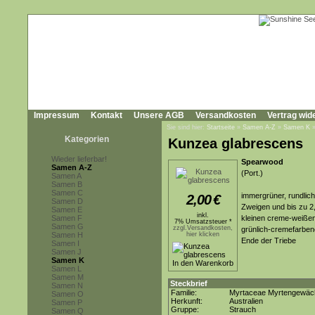
Impressum
Kontakt
Unsere AGB
Versandkosten
Vertrag wid
Sie sind hier:
Startseite
»
Samen A-Z
»
Samen K
Kategorien
Kunzea glabrescens
Wieder lieferbar!
Spearwood
Samen A-Z
(Port.)
Samen A
Samen B
Samen C
immergrüner, rundlich
2,00
€
Samen D
Zweigen und bis zu 2,
Samen E
inkl.
Samen F
kleinen creme-weiße
7% Umsatzsteuer *
Samen G
zzgl.Versandkosten,
grünlich-cremefarben
Samen H
hier klicken
Ende der Triebe
Samen I
Samen J
Samen K
Samen L
Samen M
Steckbrief
Samen N
Familie:
Myrtaceae Myrtengewäc
Samen O
Herkunft:
Australien
Samen P
Gruppe:
Strauch
Samen Q