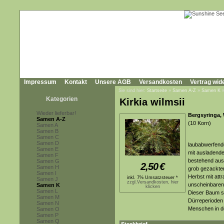
Impressum
Kontakt
Unsere AGB
Versandkosten
Vertrag wid
Sie sind hier:
Startseite
»
Samen A-Z
»
Samen K
Kategorien
Kirkia wilmsii
Wieder lieferbar!
Bergsyringa, 
Samen A-Z
(10 Korn)
Samen A
Samen B
Samen C
Samen D
laubabwerfende
Samen E
mit ausladende
Samen F
bestehend aus 
Samen G
2,50
€
Samen H
grob gezackten
Samen I
Herbst mit attr
inkl. 7% Umsatzsteuer *
Samen J
zzgl.Versandkosten, hier
unscheinbaren,
Samen K
klicken
Samen L
Dieser Baum s
Samen M
Dürreperioden 
Samen N
Menschen in d
Samen O
Samen P
Samen Q