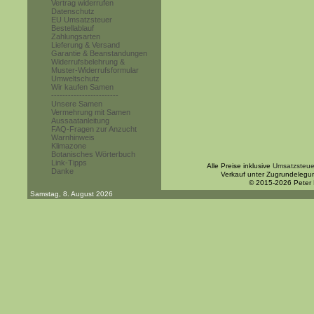
Vertrag widerrufen
Datenschutz
EU Umsatzsteuer
Bestellablauf
Zahlungsarten
Lieferung & Versand
Garantie & Beanstandungen
Widerrufsbelehrung &
Muster-Widerrufsformular
Umweltschutz
Wir kaufen Samen
------------------------
Unsere Samen
Vermehrung mit Samen
Aussaatanleitung
FAQ-Fragen zur Anzucht
Warnhinweis
Klimazone
Botanisches Wörterbuch
Link-Tipps
Alle Preise inklusive
Umsatzsteue
Danke
Verkauf unter Zugrundelegu
© 2015-2026 Peter
Samstag, 8. August 2026