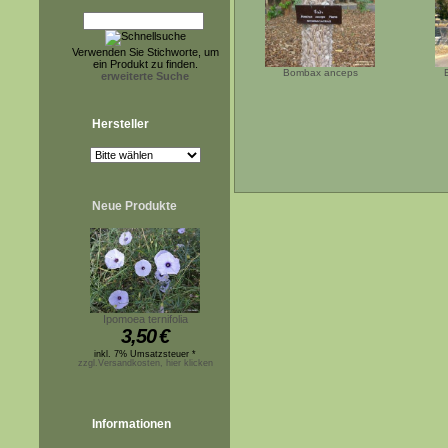
Verwenden Sie Stichworte, um
ein Produkt zu finden.
Bombax anceps
erweiterte Suche
Hersteller
Neue Produkte
Ipomoea ternifolia
3,50
€
inkl. 7% Umsatzsteuer *
zzgl.Versandkosten, hier klicken
Informationen