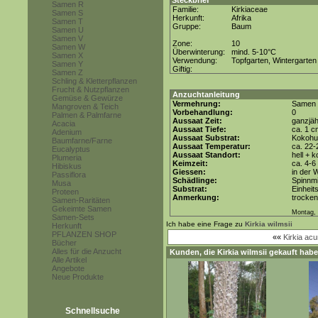
Steckbrief
Samen R
Familie:
Kirkiaceae
Samen S
Herkunft:
Afrika
Samen T
Gruppe:
Baum
Samen U
Samen V
Zone:
10
Samen W
Überwinterung:
mind. 5-10°C
Samen X
Verwendung:
Topfgarten, Wintergarten
Samen Y
Giftig:
Samen Z
Schling & Kletterpflanzen
Frucht & Nutzpflanzen
Anzuchtanleitung
Gemüse & Gewürze
Vermehrung:
Samen
Mangroven & Teich
Vorbehandlung:
0
Palmen & Palmfarne
Aussaat Zeit:
ganzjäh
Acacia
Aussaat Tiefe:
ca. 1 c
Adenium
Aussaat Substrat:
Kokohum
Baumfarne/Farne
Aussaat Temperatur:
ca. 22-
Eucalyptus
Aussaat Standort:
hell + 
Plumeria
Keimzeit:
ca. 4-
Hibiskus
Giessen:
in der
Passiflora
Schädlinge:
Spinnmi
Musa
Substrat:
Einheit
Proteen
Anmerkung:
trocken
Samen-Raritäten
Gekeimte Samen
Montag, 
Samen-Sets
Ich habe eine Frage zu
Kirkia wilmsii
Herkunft
PFLANZEN SHOP
««
Kirkia ac
Bücher
Alles für die Anzucht
Kunden, die
Kirkia wilmsii
gekauft habe
Alle Artikel
Angebote
Neue Produkte
Schnellsuche